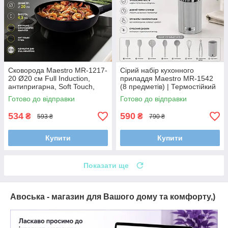
Сковорода Maestro MR-1217-
Сірий набір кухонного
20 Ø20 см Full Induction,
приладдя Maestro MR-1542
антипригарна, Soft Touch,
(8 предметів) | Термостійкий
алюмінієва
силікон для антипригарного
Готово до відправки
Готово до відправки
посуду та ручки Soft-t
534
590
₴
₴
593 ₴
790 ₴
Купити
Купити
Показати ще
Авоська - магазин для Вашого дому та комфорту,)