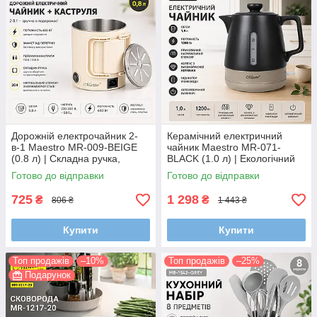
Дорожній електрочайник 2-
Керамічний електричний
в-1 Maestro MR-009-BEIGE
чайник Maestro MR-071-
(0.8 л) | Складна ручка,
BLACK (1.0 л) | Екологічний
перемикач напруги та
чорний корпус та прихований
Готово до відправки
Готово до відправки
сталевий корпус
нагрівач
725
1 298
₴
₴
806 ₴
1 443 ₴
Купити
Купити
Топ продажів
–10%
Топ продажів
–25%
Подарунок