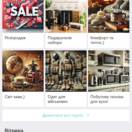
Розпродаж
Подарункові
Комфорт та
набори
тепло,)
Світ кави,)
Одяг для
Побутова техніка
військових
для кухні
Дивитися всі групи
Вітрина