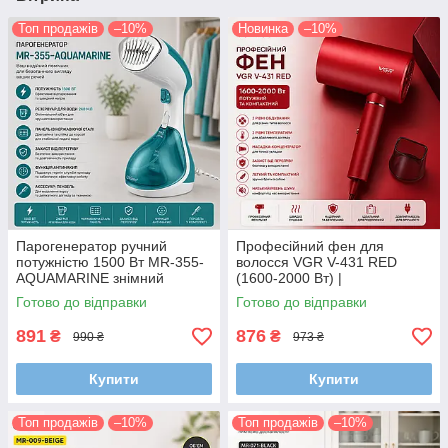
Топ продажів
–10%
Новинка
–10%
Парогенератор ручний
Професійний фен для
потужністю 1500 Вт MR-355-
волосся VGR V-431 RED
AQUAMARINE знімний
(1600-2000 Вт) |
резервуар 240 мл, насадка-
Ультралегкий корпус (330 г)
Готово до відправки
Готово до відправки
щітка, захист від перегріву
та холодний обдув
(Червоний)
891
876
₴
₴
990 ₴
973 ₴
Купити
Купити
Топ продажів
–10%
Топ продажів
–10%