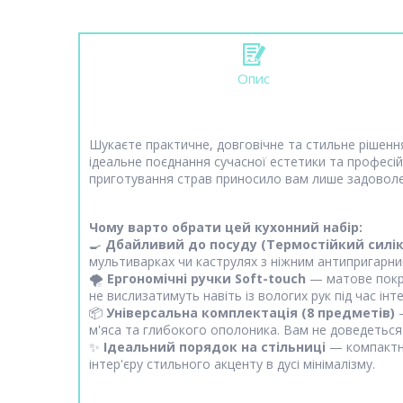
Опис
Шукаєте практичне, довговічне та стильне рішення
ідеальне поєднання сучасної естетики та професійн
приготування страв приносило вам лише задоволе
Чому варто обрати цей кухонний набір:
🍳
Дбайливий до посуду (Термостійкий силік
мультиварках чи каструлях з ніжним антипригарн
🌪️
Ергономічні ручки Soft-touch
— матове покри
не вислизатимуть навіть із вологих рук під час ін
📦
Універсальна комплектація (8 предметів)
—
м'яса та глибокого ополоника. Вам не доведетьс
✨
Ідеальний порядок на стільниці
— компактна
інтер'єру стильного акценту в дусі мінімалізму.