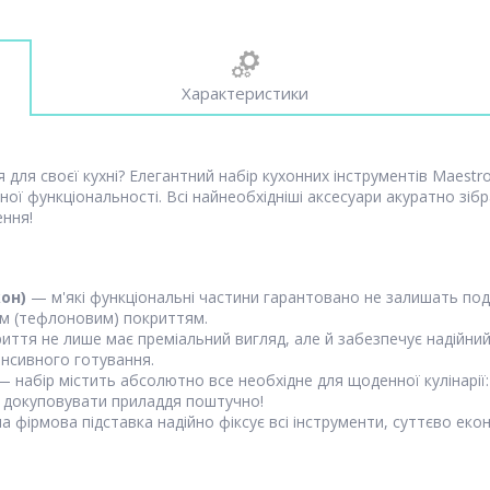
Характеристики
 для своєї кухні? Елегантний набір кухонних інструментів Maest
ої функціональності. Всі найнеобхідніші аксесуари акуратно зібр
ння!
он)
— м'які функціональні частини гарантовано не залишать под
им (тефлоновим) покриттям.
ття не лише має преміальний вигляд, але й забезпечує надійний 
тенсивного готування.
 набір містить абсолютно все необхідне для щоденної кулінарії: 
я докуповувати приладдя поштучно!
 фірмова підставка надійно фіксує всі інструменти, суттєво ек