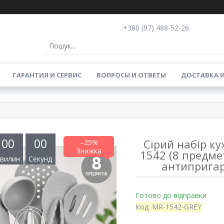
+380 (97) 488-52-26
ГАРАНТИЯ И СЕРВИС
ВОПРОСЫ И ОТВЕТЫ
ДОСТАВКА 
0
0
0
0
Сірий набір к
–25%
1542 (8 предме
вилин
Секунд
антипригар
Готово до відправки
Код:
MR-1542-GREY