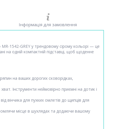
Інформація для замовлення
ro MR-1542-GREY у трендовому сірому кольорі — це
ані на одній компактній підставці, щоб щоденне
ряпин на ваших дорогих сковорідках,
хват. Інструменти неймовірно приємні на дотик і
від вінчика для пухких омлетів до щипців для
ономлячи місце в шухлядах та додаючи вашому