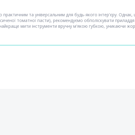
о практичним та універсальним для будь-якого інтер'єру. Однак, 
насиченої томатної пасти), рекомендуємо обполіскувати приладд
 найкраще мити інструменти вручну м'якою губкою, уникаючи жорс