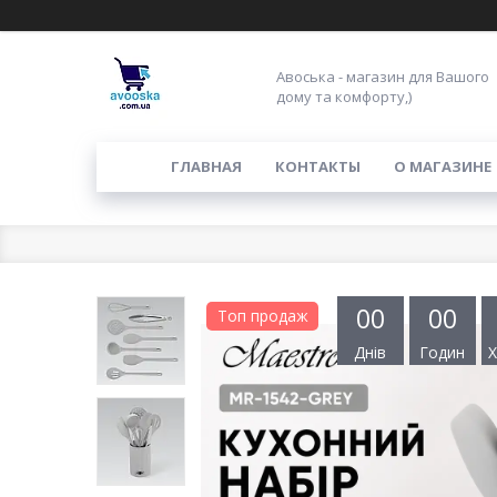
Авоська - магазин для Вашого
дому та комфорту,)
ГЛАВНАЯ
КОНТАКТЫ
О МАГАЗИНЕ
0
0
0
0
Топ продаж
Днів
Годин
Х