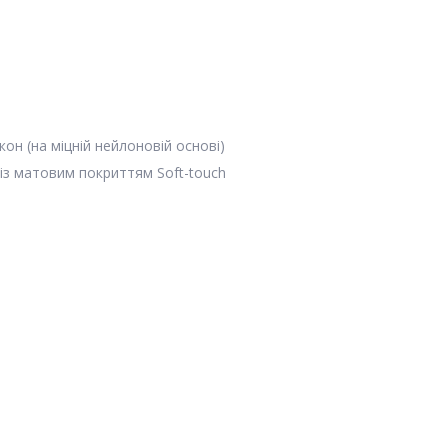
он (на міцній нейлоновій основі)
 із матовим покриттям Soft-touch