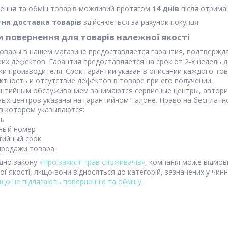
ення та обмін товарів можливий протягом
14 днів
після отрима
ня доставка товарів
здійснюється за рахунок покупця.
 повернення для товарів належної якості
ких дефектов. Гарантия предоставляется на срок от 2-х недель д
ки производителя. Срок гарантии указан в описании каждого тов
тность и отсутствие дефектов в товаре при его получении. 

ных центров указаны на гарантийном талоне. Право на бесплатн
в котором указываются:

ь

ный номер

тийный срок

 продажи товара
ідно закону
«Про захист прав споживачів»
, компанія може відмов
ї якості, якщо вони відносяться до категорій, зазначених у чи
, що не підлягають поверненню та обміну
.