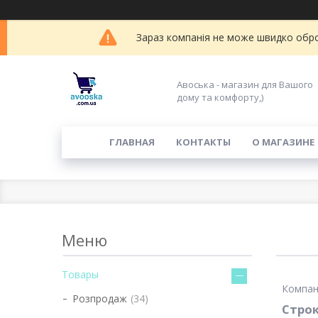
Зараз компанія не може швидко обро
Авоська - магазин для Вашого
дому та комфорту,)
ГЛАВНАЯ
КОНТАКТЫ
О МАГАЗИНЕ
Товары
Компані
Розпродаж
34
Строк