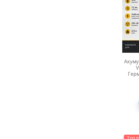
Акуму
V
Герм
Топ 