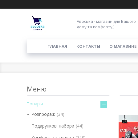
Авоська - магазин для Вашого
дому та комфорту,)
ГЛАВНАЯ
КОНТАКТЫ
О МАГАЗИНЕ
Товары
Розпродаж
34
Подарункові набори
44
Комфорт та тепло,)
748