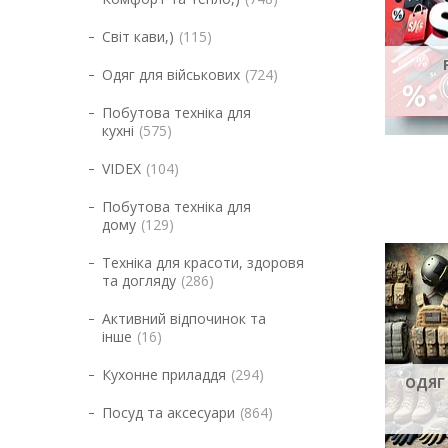
Світ кави,)
115
Одяг для військових
724
Побутова техніка для
кухні
575
VIDEX
104
Побутова техніка для
дому
129
Техніка для красоти, здоровя
та догляду
286
Активний відпочинок та
інше
16
Кухонне приладдя
294
ОДЯГ
Посуд та аксесуари
864