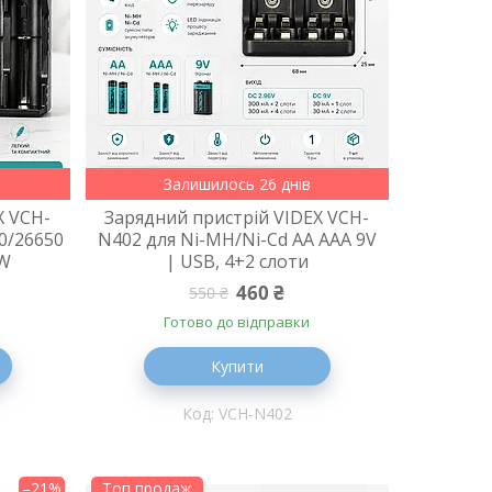
Залишилось 26 днів
X VCH-
Зарядний пристрій VIDEX VCH-
00/26650
N402 для Ni-MH/Ni-Cd AA AAA 9V
0W
| USB, 4+2 слоти
460 ₴
550 ₴
Готово до відправки
Купити
VCH-N402
–21%
Топ продаж