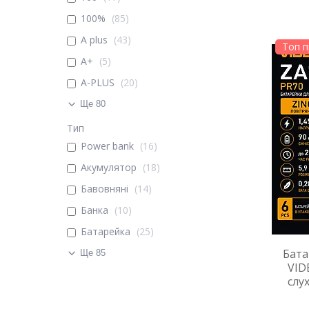
100%
85
A plus
43
Топ 
A+
5
A-PLUS
20
Ще 80
Тип
Power bank
16
Акумулятор
18
Бавовняні
14
Банка
10
Батарейка
25
Бата
Ще 85
VID
слу