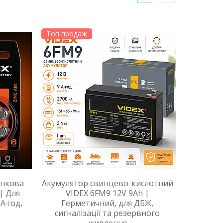
Топ продаж
инкова
Акумулятор свинцево-кислотний
 | Для
VIDEX 6FM9 12V 9Ah |
А·год,
Герметичний, для ДБЖ,
сигналізації та резервного