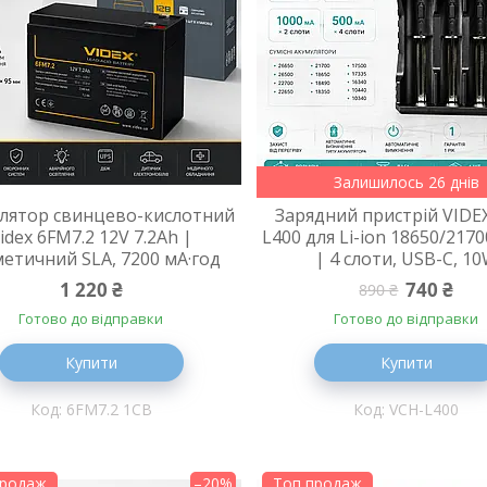
Залишилось 26 днів
лятор свинцево-кислотний
Зарядний пристрій VIDE
idex 6FM7.2 12V 7.2Ah |
L400 для Li-ion 18650/217
етичний SLA, 7200 мА·год
| 4 слоти, USB-C, 1
1 220 ₴
740 ₴
890 ₴
Готово до відправки
Готово до відправки
Купити
Купити
6FM7.2 1CB
VCH-L400
продаж
–20%
Топ продаж