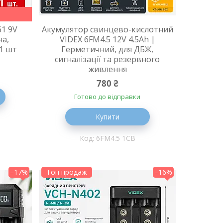
61 9V
Акумулятор свинцево-кислотний
на,
VIDEX 6FM4.5 12V 4.5Ah |
 1 шт
Герметичний, для ДБЖ,
сигналізації та резервного
живлення
780 ₴
Готово до відправки
Купити
6FM4.5 1CB
–17%
Топ продаж
–16%