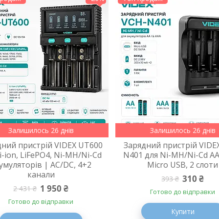
Залишилось 26 днів
Залишилось 26 днів
дний пристрій VIDEX UT600
Зарядний пристрій VIDE
i-ion, LiFePO4, Ni-MH/Ni-Cd
N401 для Ni-MH/Ni-Cd AA
умуляторів | AC/DC, 4+2
Micro USB, 2 слоти
канали
310 ₴
393 ₴
1 950 ₴
2 431 ₴
Готово до відправки
Готово до відправки
Купити