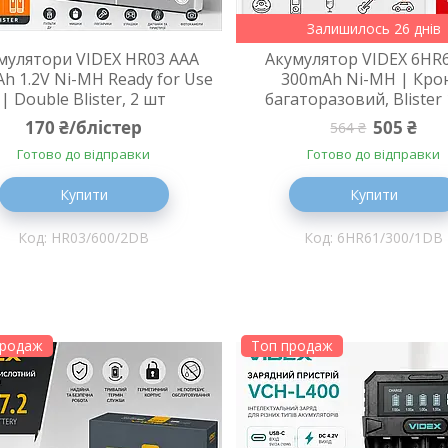
Залишилось 26 днів
мулятори VIDEX HR03 AAA
Акумулятор VIDEX 6HR
h 1.2V Ni-MH Ready for Use
300mAh Ni-MH | Кро
| Double Blister, 2 шт
багаторазовий, Blister
170 ₴/блістер
505 ₴
564 ₴
Готово до відправки
Готово до відправки
Купити
Купити
HR03/600/2DB
6HR61/300/1DB
продаж
Топ продаж