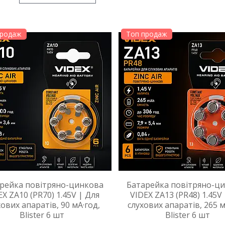
продаж
Топ продаж
рейка повітряно-цинкова
Батарейка повітряно-ц
EX ZA10 (PR70) 1.45V | Для
VIDEX ZA13 (PR48) 1.45V
хових апаратів, 90 мА·год,
слухових апаратів, 265 м
Blister 6 шт
Blister 6 шт