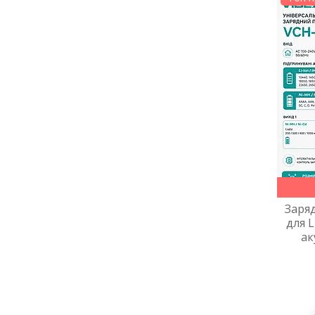
Заря
для L
ак