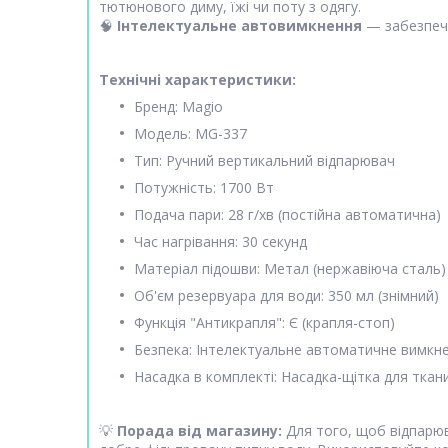
тютюнового диму, їжі чи поту з одягу.
🧠
Інтелектуальне автовимкнення
— забезпечу
Технічні характеристики:
Бренд: Magio
Модель: MG-337
Тип: Ручний вертикальний відпарювач
Потужність: 1700 Вт
Подача пари: 28 г/хв (постійна автоматична)
Час нагрівання: 30 секунд
Матеріал підошви: Метал (нержавіюча сталь)
Об'єм резервуара для води: 350 мл (знімний)
Функція "Антикрапля": Є (крапля-стоп)
Безпека: Інтелектуальне автоматичне вимкн
Насадка в комплекті: Насадка-щітка для ткан
💡
Порада від магазину:
Для того, щоб відпарюв