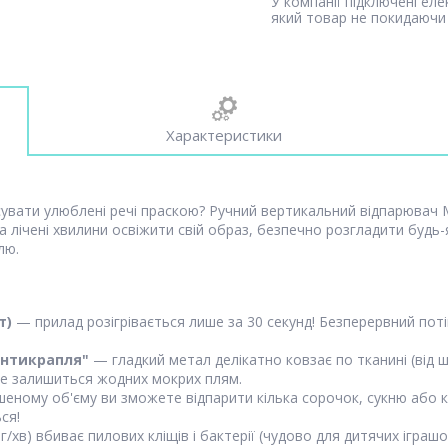
У компанії підключені ел
який товар не покидаючи 
Характеристики
іпсувати улюблені речі праскою? Ручний вертикальний відпарюва
а лічені хвилини освіжити свій образ, безпечно розгладити будь-я
лю.
т)
— прилад розігрівається лише за 30 секунд! Безперервний поті
Антикрапля"
— гладкий метал делікатно ковзає по тканині (від ш
 не залишиться жодних мокрих плям.
еному об'єму ви зможете відпарити кілька сорочок, сукню або 
ся!
г/хв) вбиває пилових кліщів і бактерії (чудово для дитячих ігра