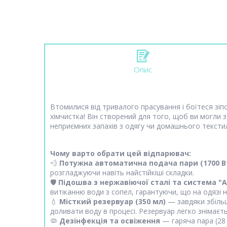
Опис
Втомилися від тривалого прасування і боїтеся з
хімчистка! Він створений для того, щоб ви могли з
неприємних запахів з одягу чи домашнього тексти
Чому варто обрати цей відпарювач:
💨
Потужна автоматична подача пари (1700 В
розгладжуючи навіть найстійкіші складки.
🛡️
Підошва з нержавіючої сталі та система "
витіканню води з сопел, гарантуючи, що на одязі
💧
Місткий резервуар (350 мл)
— завдяки збільш
доливати воду в процесі. Резервуар легко знімаєть
🦠
Дезінфекція та освіження
— гаряча пара (28 