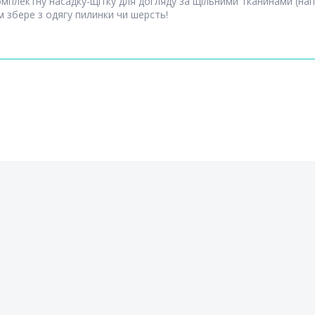
омплектну насадку-щітку для догляду за щільними тканинами (н
м збере з одягу пилинки чи шерсть!