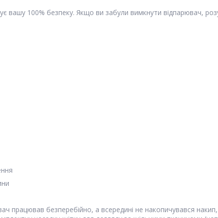
є вашу 100% безпеку. Якщо ви забули вимкнути відпарювач, роз
ення
ини
ач працював безперебійно, а всередині не накопичувався накип