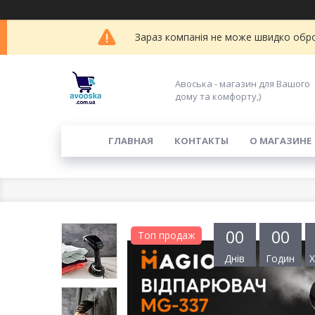
Зараз компанія не може швидко обро
Авоська - магазин для Вашого
дому та комфорту,)
ГЛАВНАЯ
КОНТАКТЫ
О МАГАЗИНЕ
0
0
0
0
Топ продаж
Днів
Годин
Х