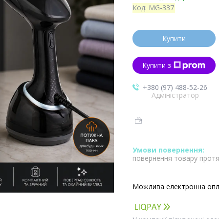
Код:
MG-337
Купити
Купити з
+380 (97) 488-52-26
Адміністратор
повернення товару протя