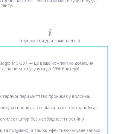
ектронні платежі. Тепер ви можете купити будь-
сайту.
Інформація для замовлення
ч Magio MG-337 — це ваша компактна домашня
кі тканини та усунути до 99% бактерій і
к гарячої пари миттєво проникає у волокна,
овку до вовни), а спеціальна система запобігає
комплект штор без необхідності постійно
шок та подушок), а також ефективно усуває запахи