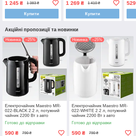
1 245
1 269
529
₴
₴
1 383 ₴
1 410 ₴
візерунком та
корпус, прихований
прих
автовимкнення
нагрівач та автовимкнення
(220
Купити
Купити
Акційні пропозиції та новинки
Новинка
–25%
Новинка
–25%
Електрочайник Maestro MR-
Електрочайник Maestro MR-
022-BLACK 2.2 л, потужний
022-WHITE 2.2 л, потужний
чайник 2200 Вт з авто
чайник 2200 Вт з авто
вимкненням і захистом від
вимкненням і захистом від
Готово до відправки
Готово до відправки
перегріву
перегріву
590
590
₴
₴
790 ₴
790 ₴