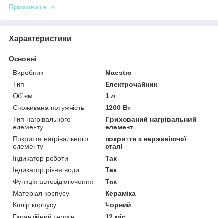
Приховати
Характеристики
Основні
Виробник
Maestro
Тип
Електрочайник
Об`єм
1 л
Споживана потужність
1200 Вт
Тип нагрівального
Прихований нагрівальний
елементу
елемент
Покриття нагрівального
покриття з нержавіючої
елементу
сталі
Індикатор роботи
Так
Індикатор рівня води
Так
Функція автовідключення
Так
Матеріал корпусу
Кераміка
Колір корпусу
Чорний
Гарантійний термін
12 міс