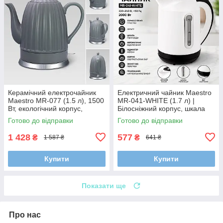
Керамічний електрочайник
Електричний чайник Maestro
Maestro MR-077 (1.5 л), 1500
MR-041-WHITE (1.7 л) |
Вт, екологічний корпус,
Білосніжний корпус, шкала
прихований нагрівальний
рівня води та прихований
Готово до відправки
Готово до відправки
елемент
нагрівач (2000 Вт)
1 428
577
₴
₴
1 587 ₴
641 ₴
Купити
Купити
Показати ще
Про нас