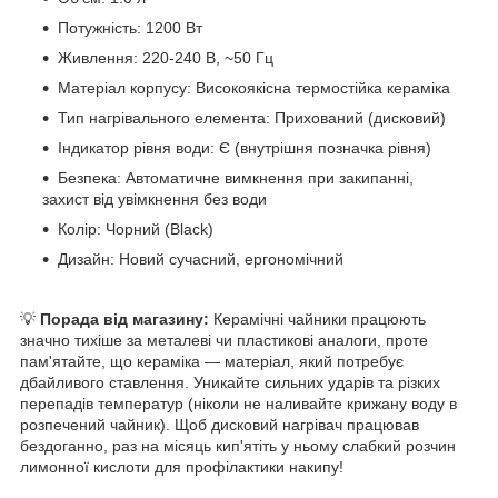
Потужність: 1200 Вт
Живлення: 220-240 В, ~50 Гц
Матеріал корпусу: Високоякісна термостійка кераміка
Тип нагрівального елемента: Прихований (дисковий)
Індикатор рівня води: Є (внутрішня позначка рівня)
Безпека: Автоматичне вимкнення при закипанні,
захист від увімкнення без води
Колір: Чорний (Black)
Дизайн: Новий сучасний, ергономічний
💡
Порада від магазину:
Керамічні чайники працюють
значно тихіше за металеві чи пластикові аналоги, проте
пам'ятайте, що кераміка — матеріал, який потребує
дбайливого ставлення. Уникайте сильних ударів та різких
перепадів температур (ніколи не наливайте крижану воду в
розпечений чайник). Щоб дисковий нагрівач працював
бездоганно, раз на місяць кип'ятіть у ньому слабкий розчин
лимонної кислоти для профілактики накипу!