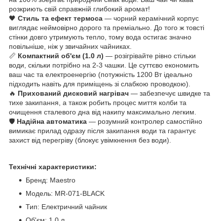
розкриють свій справжній глибокий аромат!
🖤
Стиль та ефект термоса
— чорний керамічний корпус
виглядає неймовірно дорого та преміально. До того ж товсті
стінки довго утримують тепло, тому вода остигає значно
повільніше, ніж у звичайних чайниках.
📏
Компактний об'єм (1.0 л)
— розігрівайте рівно стільки
води, скільки потрібно на 2-3 чашки. Це суттєво економить
ваш час та електроенергію (потужність 1200 Вт ідеально
підходить навіть для приміщень зі слабкою проводкою).
🔥
Прихований дисковий нагрівач
— забезпечує швидке та
тихе закипання, а також робить процес миття колби та
очищення сталевого дна від накипу максимально легким.
🛡️
Надійна автоматика
— розумний контролер самостійно
вимикає прилад одразу після закипання води та гарантує
захист від перегріву (блокує увімкнення без води).
Технічні характеристики:
Бренд: Maestro
Модель: MR-071-BLACK
Тип: Електричний чайник
Об'єм: 1.0 л