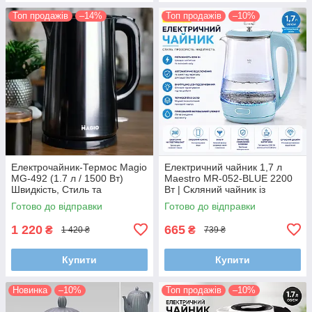
Топ продажів
–14%
Топ продажів
–10%
Електрочайник-Термос Magio
Електричний чайник 1,7 л
MG-492 (1.7 л / 1500 Вт)
Maestro MR-052-BLUE 2200
Швидкість, Стиль та
Вт | Скляний чайник із
Збереження Тепла!
підсвічуванням
Готово до відправки
Готово до відправки
1 220
665
₴
₴
1 420 ₴
739 ₴
Купити
Купити
Новинка
–10%
Топ продажів
–10%