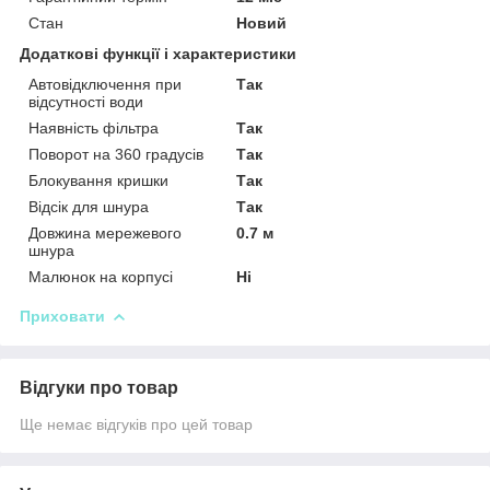
Стан
Новий
Додаткові функції і характеристики
Автовідключення при
Так
відсутності води
Наявність фільтра
Так
Поворот на 360 градусів
Так
Блокування кришки
Так
Відсік для шнура
Так
Довжина мережевого
0.7 м
шнура
Малюнок на корпусі
Ні
Приховати
Відгуки про товар
Ще немає відгуків про цей товар