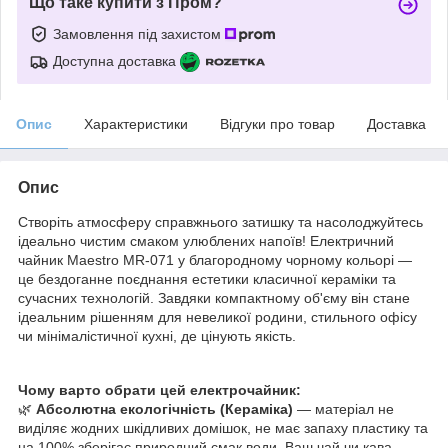
Що таке купити з Пром?
Замовлення під захистом
Доступна доставка
Опис
Характеристики
Відгуки про товар
Доставка
Опис
Створіть атмосферу справжнього затишку та насолоджуйтесь
ідеально чистим смаком улюблених напоїв! Електричний
чайник Maestro MR-071 у благородному чорному кольорі —
це бездоганне поєднання естетики класичної кераміки та
сучасних технологій. Завдяки компактному об'єму він стане
ідеальним рішенням для невеликої родини, стильного офісу
чи мінімалістичної кухні, де цінують якість.
Чому варто обрати цей електрочайник:
🌿
Абсолютна екологічність (Кераміка)
— матеріал не
виділяє жодних шкідливих домішок, не має запаху пластику та
на 100% зберігає природний смак води. Ваш чай чи кава