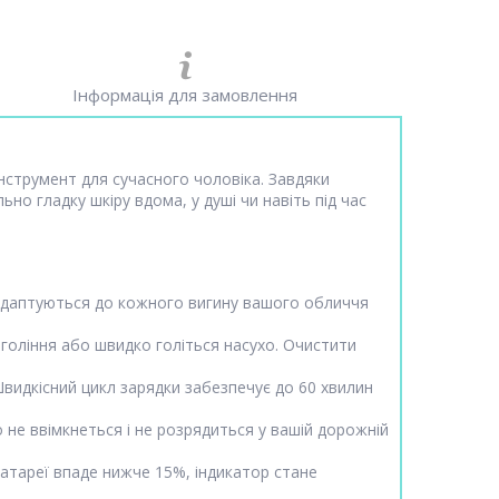
Інформація для замовлення
нструмент для сучасного чоловіка. Завдяки
о гладку шкіру вдома, у душі чи навіть під час
 адаптуються до кожного вигину вашого обличчя
гоління або швидко голіться насухо. Очистити
видкісний цикл зарядки забезпечує до 60 хвилин
 не ввімкнеться і не розрядиться у вашій дорожній
атареї впаде нижче 15%, індикатор стане