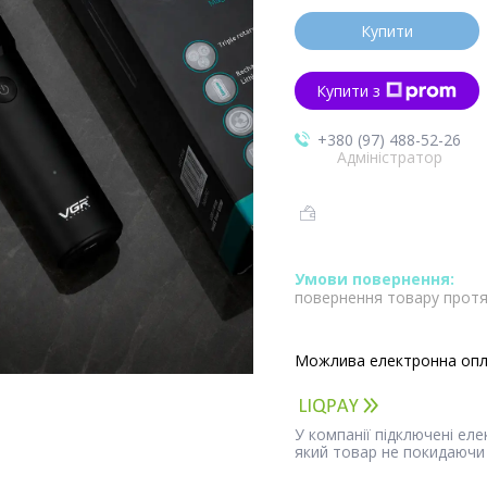
Купити
Купити з
+380 (97) 488-52-26
Адміністратор
повернення товару протя
У компанії підключені ел
який товар не покидаючи 