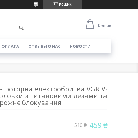
Кошик
Кошик
И ОПЛАТА
ОТЗЫВЫ О НАС
НОВОСТИ
 роторна електробритва VGR V-
-головки з титановими лезами та
рожнє блокування
459 ₴
510 ₴