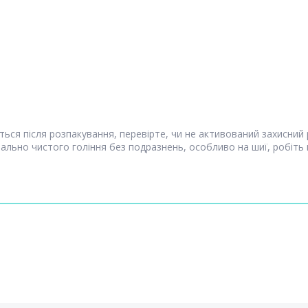
ься після розпакування, перевірте, чи не активований захисни
льно чистого гоління без подразнень, особливо на шиї, робіть п