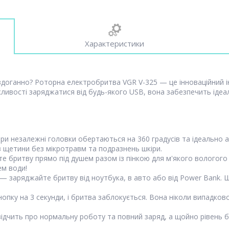
Характеристики
ездоганно? Роторна електробритва VGR V-325 — це інноваційний і
вості заряджатися від будь-якого USB, вона забезпечить ідеальн
и незалежні головки обертаються на 360 градусів та ідеально
з щетини без мікротравм та подразнень шкіри.
 бритву прямо під душем разом із пінкою для м'якого вологого 
м води!
— заряджайте бритву від ноутбука, в авто або від Power Bank. Ш
опку на 3 секунди, і бритва заблокується. Вона ніколи випадково
відчить про нормальну роботу та повний заряд, а щойно рівень б