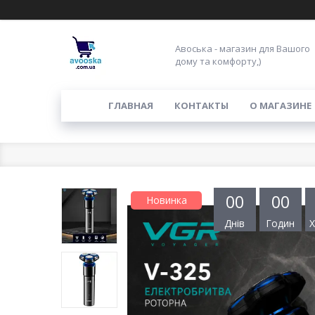
Авоська - магазин для Вашого
дому та комфорту,)
ГЛАВНАЯ
КОНТАКТЫ
О МАГАЗИНЕ
0
0
0
0
Новинка
Днів
Годин
Х