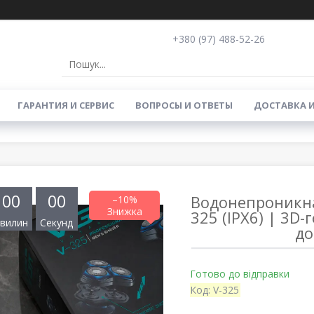
+380 (97) 488-52-26
ГАРАНТИЯ И СЕРВИС
ВОПРОСЫ И ОТВЕТЫ
ДОСТАВКА 
0
0
0
0
Водонепроникна
–10%
325 (IPX6) | 3D
вилин
Секунд
до
Готово до відправки
Код:
V-325