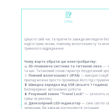
Опис
Цінуєте свій час та прагнете завжди виглядати б
надгострим лезам, повному вологозахисту та можли
тривалого відрядження.
Чому варто обрати цю електробритву:
🪒
3D-плаваюча система та титанові леза
— тр
та шиї. Титановий сплав гарантує бездоганний зрі
💧
Повний вологозахист (IPX6)
— використовуйте
прилад можна просто промивши його під струмене
🔋
Швидка зарядка від USB (всього 1 година)
безперервної автономної роботи.
🧳
Розумний замок "Travel Lock"
— затисніть кн
сумці чи рюкзаку.
📊
Двоколірний LED-індикатор
— синє світло с
червоним. Ви завжди контролюєте ситуацію!