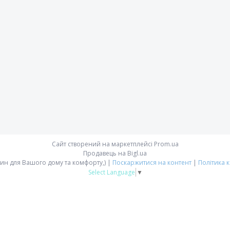
Сайт створений на маркетплейсі
Prom.ua
Продавець на Bigl.ua
Avoos'ka - магазин для Вашого дому та комфорту,) |
Поскаржитися на контент
|
Політика 
Select Language
▼