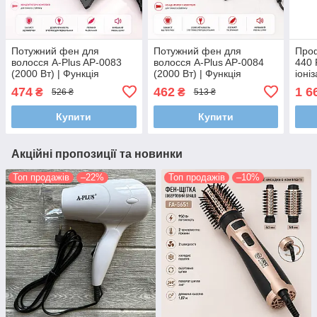
Потужний фен для
Потужний фен для
Про
волосся A-Plus AP-0083
волосся A-Plus AP-0084
440 
(2000 Вт) | Функція
(2000 Вт) | Функція
іоні
холодного обдуву та 3
холодного обдуву та 3
пові
474
462
1 6
₴
₴
526 ₴
513 ₴
температурні режими
температурні режими
Купити
Купити
Акційні пропозиції та новинки
Топ продажів
–22%
Топ продажів
–10%