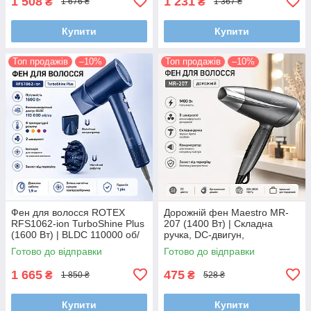
1 508
1 231
₴
₴
1 676 ₴
1 367 ₴
Купити
Купити
Топ продажів
–10%
Топ продажів
–10%
Фен для волосся ROTEX
Дорожній фен Maestro MR-
RFS1062-ion TurboShine Plus
207 (1400 Вт) | Складна
(1600 Вт) | BLDC 110000 об/
ручка, DC-двигун,
хв, іонізація, дифузор,
концентратор, 2 швидкості
Готово до відправки
Готово до відправки
магнітні насадки
1 665
475
₴
₴
1 850 ₴
528 ₴
Купити
Купити