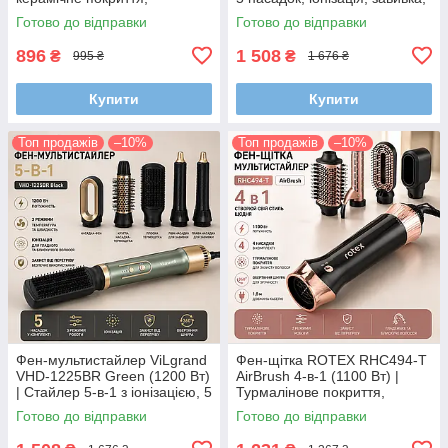
холодний обдув, 3
вирівнювання та сушіння
Готово до відправки
Готово до відправки
температурні режими
волосся
896
1 508
₴
₴
995 ₴
1 676 ₴
Купити
Купити
Топ продажів
–10%
Топ продажів
–10%
Фен-мультистайлер ViLgrand
Фен-щітка ROTEX RHC494-T
VHD-1225BR Green (1200 Вт)
AirBrush 4-в-1 (1100 Вт) |
| Стайлер 5-в-1 з іонізацією, 5
Турмалінове покриття,
насадок для сушіння, локонів
плойка, гребінці та
Готово до відправки
Готово до відправки
та випрямлення
поворотний шнур 360°