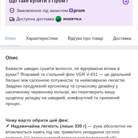
Що таке купити з Пром?
Замовлення під захистом
Доступна доставка
Опис
Характеристики
Відгуки про товар
Доставка
Опис
Бажаєте швидко сушити волосся, не відчуваючи втоми в
руках? Яскравий та стильний фен VGR V-431 — це ідеальний
баланс між салонною потужністю та неймовірною легкістю.
Завдяки продуманій ергономіці та сучасному дизайну у
насиченому червоному кольорі, він перетворить вашу
щоденну укладку на швидкий, комфортний та приємний
процес.
Чому варто обрати цей фен:
🪶
Надзвичайна легкість (лише 330 г)
— рука абсолютно не
втомлюється навіть під час тривалого укладання густого
волосся. Це також чудовий варіант для подорожей або