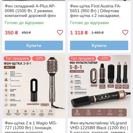
Фен складаний A-Plus AP-
Фен-щітка First Austria FA-
0086 (1500 Вт, 2 режими,
5651 (950 Вт) | Обертова
компактний дорожній фен
фен-щітка з 2 насадками,
для волосся)
холодне повітря, керамічне
Готово до відправки
Готово до відправки
покриття
350
1 318
₴
₴
450 ₴
1 465 ₴
Купити
Купити
Топ продажів
–10%
Топ продажів
–10%
Фен-щітка 2 в 1 Magio MG-
Фен-мультистайлер ViLgrand
727 (1200 Вт) | Іонізація,
VHD-1225BR Black (1200 Вт) |
керамічне покриття,
5 насадок, іонізація, завивка,