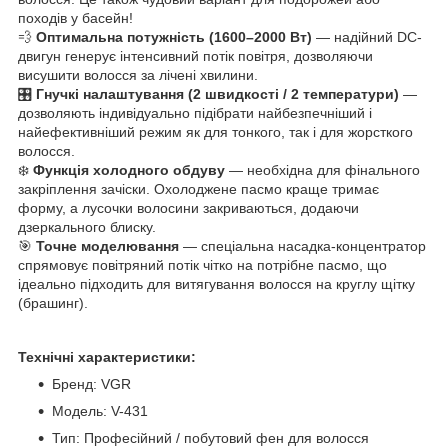
походів у басейн!
💨
Оптимальна потужність (1600–2000 Вт)
— надійний DC-
двигун генерує інтенсивний потік повітря, дозволяючи
висушити волосся за лічені хвилини.
🎛️
Гнучкі налаштування (2 швидкості / 2 температури)
—
дозволяють індивідуально підібрати найбезпечніший і
найефективніший режим як для тонкого, так і для жорсткого
волосся.
❄️
Функція холодного обдуву
— необхідна для фінального
закріплення зачіски. Охолоджене пасмо краще тримає
форму, а лусочки волосини закриваються, додаючи
дзеркального блиску.
🎯
Точне моделювання
— спеціальна насадка-концентратор
спрямовує повітряний потік чітко на потрібне пасмо, що
ідеально підходить для витягування волосся на круглу щітку
(брашинг).
Технічні характеристики:
Бренд: VGR
Модель: V-431
Тип: Професійний / побутовий фен для волосся