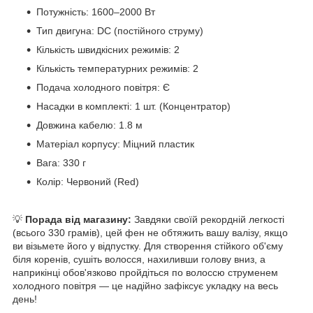
Потужність: 1600–2000 Вт
Тип двигуна: DC (постійного струму)
Кількість швидкісних режимів: 2
Кількість температурних режимів: 2
Подача холодного повітря: Є
Насадки в комплекті: 1 шт. (Концентратор)
Довжина кабелю: 1.8 м
Матеріал корпусу: Міцний пластик
Вага: 330 г
Колір: Червоний (Red)
💡
Порада від магазину:
Завдяки своїй рекордній легкості
(всього 330 грамів), цей фен не обтяжить вашу валізу, якщо
ви візьмете його у відпустку. Для створення стійкого об'єму
біля коренів, сушіть волосся, нахиливши голову вниз, а
наприкінці обов'язково пройдіться по волоссю струменем
холодного повітря — це надійно зафіксує укладку на весь
день!