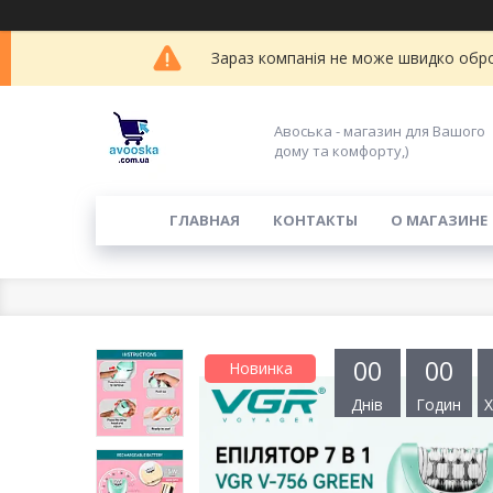
Зараз компанія не може швидко обро
Авоська - магазин для Вашого
дому та комфорту,)
ГЛАВНАЯ
КОНТАКТЫ
О МАГАЗИНЕ
0
0
0
0
Новинка
Днів
Годин
Х