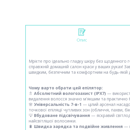
Опис
Мрієте про ідеально гладку шкіру без щоденного г
справжній домашній салон краси у ваших руках! З
швидким, безпечним та комфортним на будь-якій ді
Чому варто обрати цей епілятор:
🚿
Абсолютний вологозахист (IPX7)
— використо
видалення волосся значно м'якшим та практично 
🌸
Універсальність 7-в-1
— цілий арсенал насадо
точкової епіляції чутливих зон (обличчя, пахви, бікі
💡
Вбудоване підсвічування
— яскравий світлод
найсвітлішої волосинки.
🔋
Швидка зарядка та подвійне живлення
— п