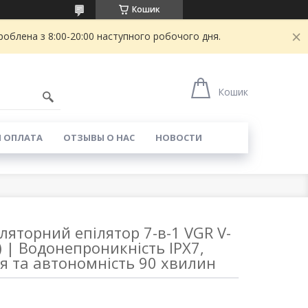
Кошик
блена з 8:00-20:00 наступного робочого дня.
Кошик
И ОПЛАТА
ОТЗЫВЫ О НАС
НОВОСТИ
яторний епілятор 7-в-1 VGR V-
) | Водонепроникність IPX7,
я та автономність 90 хвилин