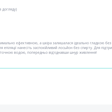
в догляду)
имально ефективною, а шкіра залишалася ідеально гладкою без 
сля епіляції нанесіть заспокійливий лосьйон без спирту. Для підтр
оточною водою, попередньо від'єднавши шнур живлення!