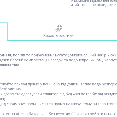
У компанії підключені ел
який товар не покидаючи 
Характеристики
оління, порізів та подразнень? Багатофункціональний набір 7-в-
авдяки багатій комплектації насадок та водонепроникному корпу
лянці тіла.
вуйте прилад прямо у ванні або під душем! Тепла вода розпарю
безболісним.
к дозволяє адаптувати епілятор під будь-які потреби: від швидк
ні).
іод спрямовує промінь світла прямо на шкіру, тому ви гарантова
отужна літієва батарея забезпечує до 90 хвилин роботи всього 