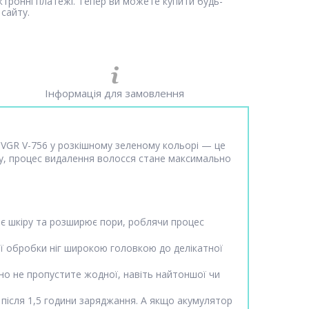
ектронні платежі. Тепер ви можете купити будь-
сайту.
Інформація для замовлення
1 VGR V-756 у розкішному зеленому кольорі — це
су, процес видалення волосся стане максимально
є шкіру та розширює пори, роблячи процес
ої обробки ніг широкою головкою до делікатної
но не пропустите жодної, навіть найтоншої чи
після 1,5 години заряджання. А якщо акумулятор