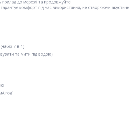
ь прилад до мережі та продовжуйте!
арантує комфорт під час використання, не створюючи акустичн
набір 7-в-1)
овувати та мити під водою)
жі
мА·год)