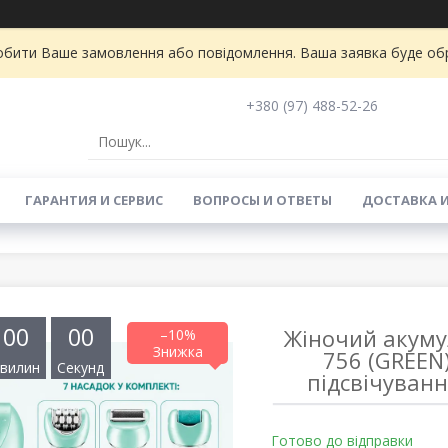
бити Ваше замовлення або повідомлення. Ваша заявка буде обро
+380 (97) 488-52-26
ГАРАНТИЯ И СЕРВИС
ВОПРОСЫ И ОТВЕТЫ
ДОСТАВКА 
0
0
0
0
Жіночий акумул
–10%
756 (GREEN
вилин
Секунд
підсвічуванн
Готово до відправки