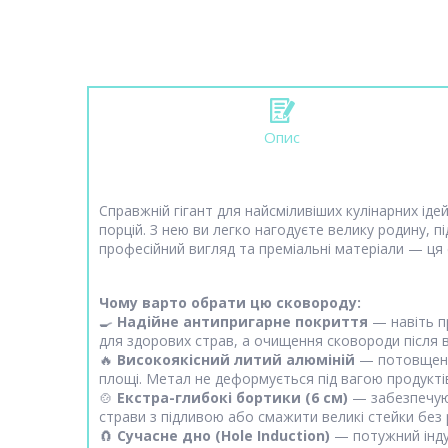
Опис
Справжній гігант для найсміливіших кулінарних ід
порцій. З нею ви легко нагодуєте велику родину, п
професійний вигляд та преміальні матеріали — ця
Чому варто обрати цю сковороду:
🍳
Надійне антипригарне покриття
— навіть п
для здорових страв, а очищення сковороди після 
🔥
Високоякісний литий алюміній
— потовщений 
площі. Метал не деформується під вагою продукті
🍲
Екстра-глибокі бортики (6 см)
— забезпечують
страви з підливою або смажити великі стейки без
🧲
Сучасне дно (Hole Induction)
— потужний індук