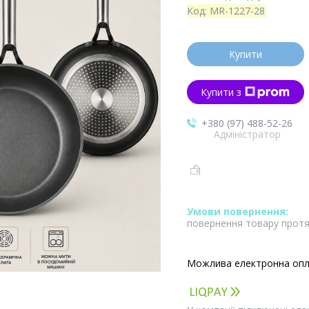
Код:
MR-1227-28
Купити
Купити з
+380 (97) 488-52-26
Адміністратор
повернення товару протя