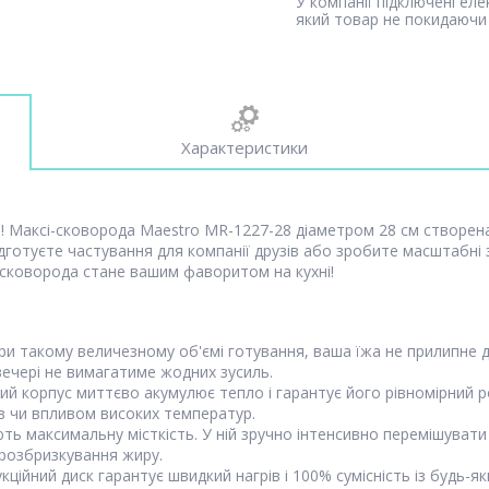
У компанії підключені ел
який товар не покидаючи 
Характеристики
ей! Максі-сковорода Maestro MR-1227-28 діаметром 28 см створен
ідготуєте частування для компанії друзів або зробите масштабні з
 сковорода стане вашим фаворитом на кухні!
ри такому величезному об'ємі готування, ваша їжа не прилипне д
вечері не вимагатиме жодних зусиль.
корпус миттєво акумулює тепло і гарантує його рівномірний розп
в чи впливом високих температур.
 максимальну місткість. У ній зручно інтенсивно перемішувати ве
 розбризкування жиру.
ційний диск гарантує швидкий нагрів і 100% сумісність із будь-я