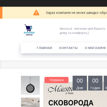
Зараз компанія не може швидко обро
Авоська - магазин для Вашого
дому та комфорту,)
ГЛАВНАЯ
КОНТАКТЫ
О МАГАЗИНЕ
0
0
0
0
Новинка
Днів
Годин
Х