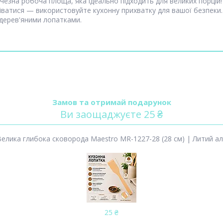
чезна робоча площа, яка ідеально підходить для великих порцій
ріватися — використовуйте кухонну прихватку для вашої безпек
дерев'яними лопатками.
Замов та отримай подарунок
Ви заощаджуєте 25 ₴
ика глибока сковорода Maestro MR-1227-28 (28 см) | Литий алюм
25 ₴