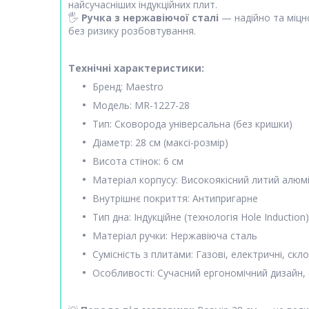
найсучасніших індукційних плит.
🖐️
Ручка з нержавіючої сталі
— надійно та міцн
без ризику розбовтування.
Технічні характеристики:
Бренд: Maestro
Модель: MR-1227-28
Тип: Сковорода універсальна (без кришки)
Діаметр: 28 см (максі-розмір)
Висота стінок: 6 см
Матеріал корпусу: Високоякісний литий алюмі
Внутрішнє покриття: Антипригарне
Тип дна: Індукційне (технологія Hole Induction)
Матеріал ручки: Нержавіюча сталь
Сумісність з плитами: Газові, електричні, скло
Особливості: Сучасний ергономічний дизайн,