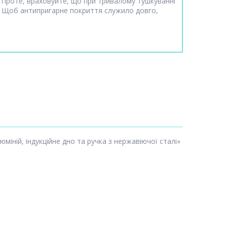
! Проте, враховуйте, що при тривалому тушкуванні
и. Щоб антипригарне покриття служило довго,
іній, індукційне дно та ручка з нержавіючої сталі»