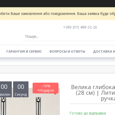
бити Ваше замовлення або повідомлення. Ваша заявка буде обро
+380 (97) 488-52-26
ГАРАНТИЯ И СЕРВИС
ВОПРОСЫ И ОТВЕТЫ
ДОСТАВКА 
0
0
0
0
Велика глибока
–10%
(28 см) | Лит
вилин
Секунд
ручк
Готово до відправки