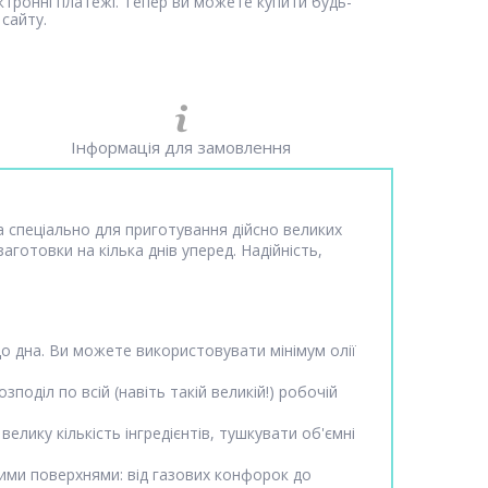
ектронні платежі. Тепер ви можете купити будь-
сайту.
Інформація для замовлення
а спеціально для приготування дійсно великих
аготовки на кілька днів уперед. Надійність,
о дна. Ви можете використовувати мінімум олії
оділ по всій (навіть такій великій!) робочій
лику кількість інгредієнтів, тушкувати об'ємні
кими поверхнями: від газових конфорок до