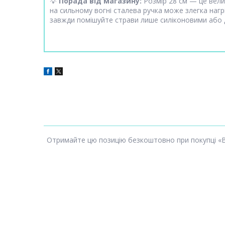
💡
Порада від магазину:
Розмір 28 см — це вели
на сильному вогні сталева ручка може злегка наг
завжди помішуйте страви лише силіконовими або 
Отримайте цю позицію безкоштовно при покупці «Вел