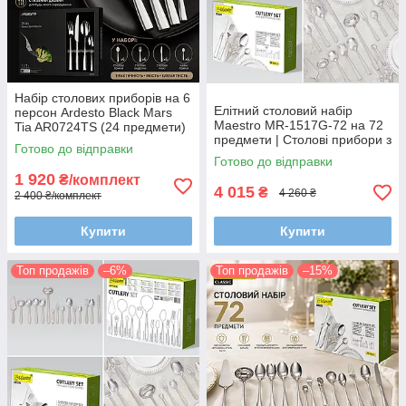
Набір столових приборів на 6
Елітний столовий набір
персон Ardesto Black Mars
Maestro MR-1517G-72 на 72
Tia AR0724TS (24 предмети)
предмети | Столові прибори з
| Дзеркальне полірування та
Готово до відправки
позолотою та візерунком |
нержавіюча сталь
Готово до відправки
Набір для 12 персон
1 920
₴/комплект
4 015
₴
4 260 ₴
2 400 ₴/комплект
Купити
Купити
Топ продажів
–6%
Топ продажів
–15%