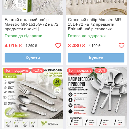
Елітний столовий набір
Столовий набір Maestro MR-
Maestro MR-1515G-72 на 72
1514-72 на 72 предмети |
предмети в кейсі |
Елітний набір столових
Позолочені столові прибори |
приборів Maestro | Столові
Готово до відправки
Готово до відправки
Набір приборів люкс
прибори в кейсі
4 015
3 480
₴
₴
4 260 ₴
4 100 ₴
Купити
Купити
Топ продажів
–10%
Топ продажів
–10%