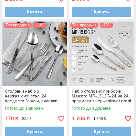
Купити
Купити
Топ продажів
–10%
Топ продажів
–10%
Столовий набір з
Набір столових приборів
нержавіючої сталі 24
Maestro MR-1512G-24 на 24
предмети (ложки, виделки,
предмети з нержавіючої сталі
ножі)
Готово до відправки
Готово до відправки
770
1 706
₴
₴
855 ₴
1 896 ₴
Купити
Купити