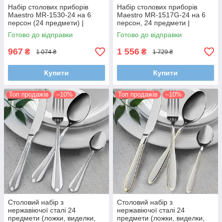
Набір столових приборів
Набір столових приборів
Maestro MR-1530-24 на 6
Maestro MR-1517G-24 на 6
персон (24 предмети) |
персон, 24 предмети |
Нержавіюча сталь, комплект
Нержавіюча сталь
Готово до відправки
Готово до відправки
ложок, виделок і ножів
967
1 556
₴
₴
1 074 ₴
1 729 ₴
Купити
Купити
Топ продажів
–10%
Топ продажів
–10%
Столовий набір з
Столовий набір з
нержавіючої сталі 24
нержавіючої сталі 24
предмети (ложки, виделки,
предмети (ложки, виделки,