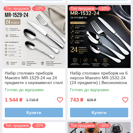
Топ продажів
–10%
Топ продажів
–10%
Набір столових приборів
Набір столових приборів на 6
Maestro MR-1529-24 на 24
персон Maestro MR-1532-24
предмети з нержавіючої сталі
(24 предмети) | Високоякісна
нержавіюча сталь та
Готово до відправки
Готово до відправки
класичний дизайн
1 544
743
₴
₴
1 716 ₴
826 ₴
Купити
Купити
Топ продажів
–20%
Топ продажів
–10%