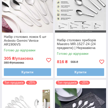
Набір столових ложок 6 шт
Набір столових приборів
Ardesto Gemini Venice
Maestro MR-1527-24 (24
AR1906VS
предмети) | Нержавіюча
Готово до відправки
сталь, комплект на 6 персон
Готово до відправки
305
₴/упаковка
816
₴
906 ₴
380 ₴/упаковка
Купити
Купити
Топ продажів
–25%
Топ продажів
–25%