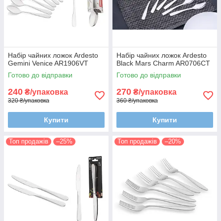
Набір чайних ложок Ardesto
Набір чайних ложок Ardesto
Gemini Venice AR1906VT
Black Mars Charm AR0706CT
Готово до відправки
Готово до відправки
240
270
₴/упаковка
₴/упаковка
320 ₴/упаковка
360 ₴/упаковка
Купити
Купити
Топ продажів
–25%
Топ продажів
–20%