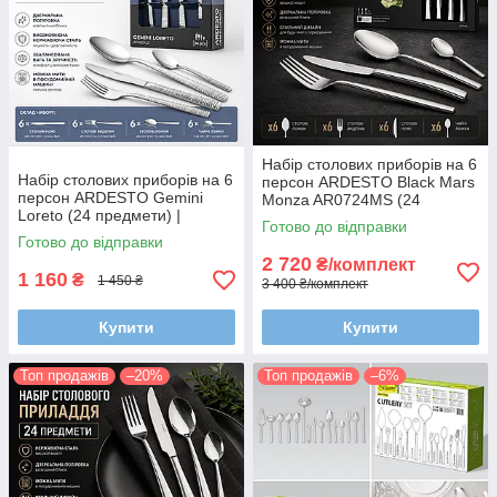
Набір столових приборів на 6
Набір столових приборів на 6
персон ARDESTO Black Mars
персон ARDESTO Gemini
Monza AR0724MS (24
Loreto (24 предмети) |
предмети) | Дзеркальне та
Готово до відправки
Дзеркальне полірування та
сатинове полірування
Готово до відправки
нержавіюча сталь 18/0
2 720
₴/комплект
1 160
₴
1 450 ₴
3 400 ₴/комплект
Купити
Купити
Топ продажів
–20%
Топ продажів
–6%