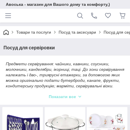
Авоська - магазин для Вашого дому та комфорту,)
Товари та послуги
Посуд та аксесуари
Посуд для се
Посуд для сервіровки
Предмети сервірування: чайники, кавники, соусники,
молочники, канделябри, ікорниці, таці. До зони сервірування
належать і дво-, триярусні етажерки, за допомогою яких
можна оригінально подати бутерброди, канапе, фрукти,
кондитерську продукцію; марміти, сервірувальні візки.
У предметах сервірування мають органічно поєднуватися
Показати все
елементи традиціоналізму та новаторства. Предмети
сервірування мають мати всі необхідні для професійного
посуду властивості: стійкість до корозії, міцність, гарний
блиск.
Предмети сервірування за дизайном мають становити
єдиний гармонійний ансамбль з інтер'єром закладу. Сучасні