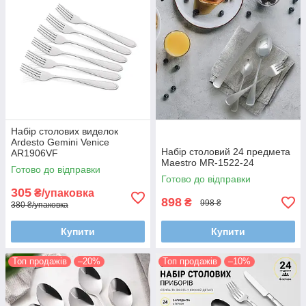
Набір столових виделок
Ardesto Gemini Venice
Набір столовий 24 предмета
AR1906VF
Maestro MR-1522-24
Готово до відправки
Готово до відправки
305
₴/упаковка
898
₴
998 ₴
380 ₴/упаковка
Купити
Купити
Топ продажів
–20%
Топ продажів
–10%