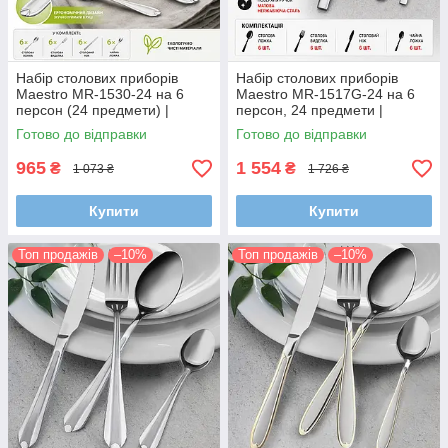
Набір столових приборів
Набір столових приборів
Maestro MR-1530-24 на 6
Maestro MR-1517G-24 на 6
персон (24 предмети) |
персон, 24 предмети |
Нержавіюча сталь, комплект
Нержавіюча сталь
Готово до відправки
Готово до відправки
ложок, виделок і ножів
965
1 554
₴
₴
1 073 ₴
1 726 ₴
Купити
Купити
Топ продажів
–10%
Топ продажів
–10%