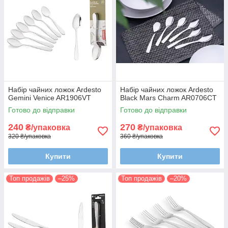
Набір чайних ложок Ardesto
Набір чайних ложок Ardesto
Gemini Venice AR1906VT
Black Mars Charm AR0706CT
Готово до відправки
Готово до відправки
240
270
₴/упаковка
₴/упаковка
320 ₴/упаковка
360 ₴/упаковка
Купити
Купити
Топ продажів
–25%
Топ продажів
–20%