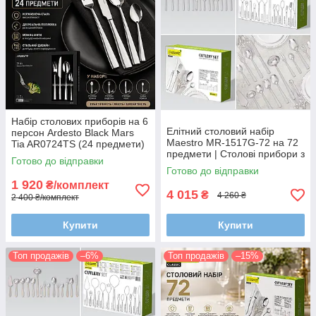
Набір столових приборів на 6
Елітний столовий набір
персон Ardesto Black Mars
Maestro MR-1517G-72 на 72
Tia AR0724TS (24 предмети)
предмети | Столові прибори з
| Дзеркальне полірування та
Готово до відправки
позолотою та візерунком |
нержавіюча сталь
Готово до відправки
Набір для 12 персон
1 920
₴/комплект
4 015
₴
4 260 ₴
2 400 ₴/комплект
Купити
Купити
Топ продажів
–6%
Топ продажів
–15%