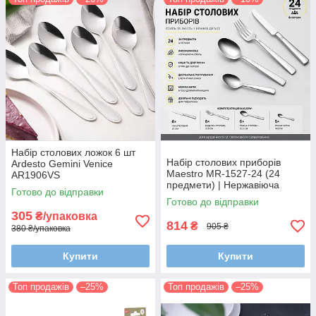
Набір столових ложок 6 шт
Набір столових приборів
Ardesto Gemini Venice
Maestro MR-1527-24 (24
AR1906VS
предмети) | Нержавіюча
Готово до відправки
сталь, комплект на 6 персон
Готово до відправки
305
₴/упаковка
814
₴
905 ₴
380 ₴/упаковка
Купити
Купити
Топ продажів
–25%
Топ продажів
–25%