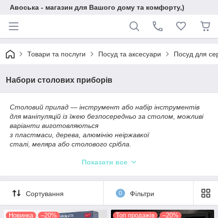
Авоська - магазин для Вашого дому та комфорту,)
Товари та послуги
Посуд та аксесуари
Посуд для се
Набори столових приборів
Столовий прилад — інструмент або набір інструментів
для маніпуляцій із їжею безпосередньо за столом, можливі
варіанти виготовляються
з пластмаси, дерева, алюмінію неіржавкої
сталі, меляра або столового срібла.
основні столові прилади, за допомогою яких їдять
Показати все
допоміжні - колективного користування, за
допомогою яких нарізають, розкладають або
перекладиють страви із загальної страви
Сортування
0
Фільтри
(салатників, страв, ваз, соусників та ін.) у тарілки
учасників трапези.
Новинка
–20%
Топ продажів
–20%