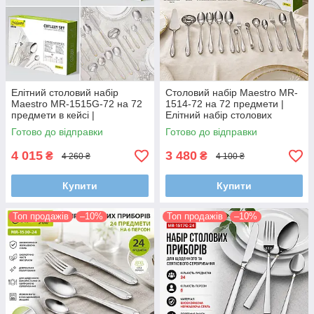
Елітний столовий набір
Столовий набір Maestro MR-
Maestro MR-1515G-72 на 72
1514-72 на 72 предмети |
предмети в кейсі |
Елітний набір столових
Позолочені столові прибори |
приборів Maestro | Столові
Готово до відправки
Готово до відправки
Набір приборів люкс
прибори в кейсі
4 015
3 480
₴
₴
4 260 ₴
4 100 ₴
Купити
Купити
Топ продажів
–10%
Топ продажів
–10%