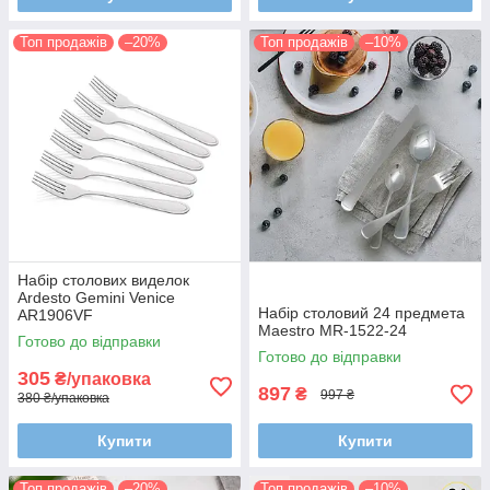
Топ продажів
–20%
Топ продажів
–10%
Набір столових виделок
Ardesto Gemini Venice
Набір столовий 24 предмета
AR1906VF
Maestro MR-1522-24
Готово до відправки
Готово до відправки
305
₴/упаковка
897
₴
997 ₴
380 ₴/упаковка
Купити
Купити
Топ продажів
–20%
Топ продажів
–10%