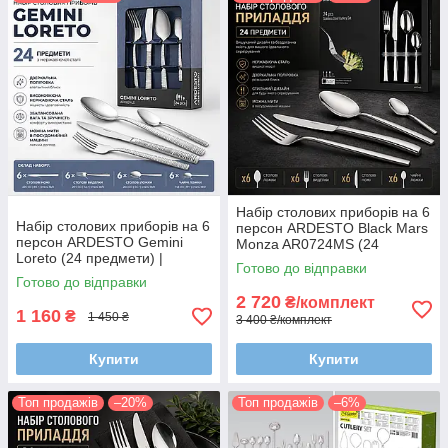
Набір столових приборів на 6
Набір столових приборів на 6
персон ARDESTO Black Mars
персон ARDESTO Gemini
Monza AR0724MS (24
Loreto (24 предмети) |
предмети) | Дзеркальне та
Готово до відправки
Дзеркальне полірування та
сатинове полірування
Готово до відправки
нержавіюча сталь 18/0
2 720
₴/комплект
1 160
₴
1 450 ₴
3 400 ₴/комплект
Купити
Купити
Топ продажів
–20%
Топ продажів
–6%