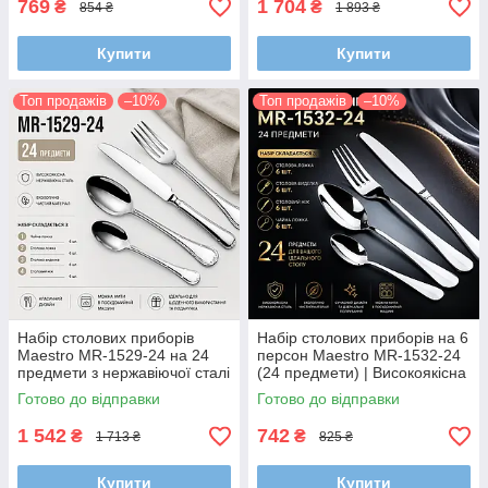
769
1 704
₴
₴
854 ₴
1 893 ₴
Купити
Купити
Топ продажів
–10%
Топ продажів
–10%
Набір столових приборів
Набір столових приборів на 6
Maestro MR-1529-24 на 24
персон Maestro MR-1532-24
предмети з нержавіючої сталі
(24 предмети) | Високоякісна
нержавіюча сталь та
Готово до відправки
Готово до відправки
класичний дизайн
1 542
742
₴
₴
1 713 ₴
825 ₴
Купити
Купити