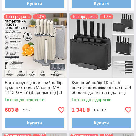
Купити
Купити
Топ продажів
–10%
Топ продажів
–10%
Багатофункціональний набір
Кухонний набір 10 в 1: 5
кухонних ножів Maestro MR-
ножів з нержавіючої сталі та 4
1413-GREY (8 предметів) | З
обробні дошки на підставці
обробною дошкою та
Maestro MR-1412
Готово до відправки
Готово до відправки
тримачем для рушників
683
1 341
₴
₴
759 ₴
1 490 ₴
Купити
Купити