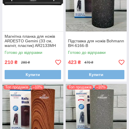
Магнітна планка для ножів
ARDESTO Gemini (33 см,
Підставка для ножів Bohmann
магніт, пластик) AR2133MH
BH-6166-B
Готово до відправки
Готово до відправки
210
423
₴
₴
280 ₴
470 ₴
Купити
Купити
Топ продажів
–10%
Топ продажів
–10%