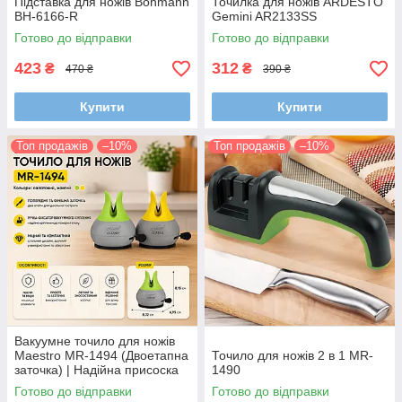
Підставка для ножів Bohmann
Точилка для ножів ARDESTO
BH-6166-R
Gemini AR2133SS
Готово до відправки
Готово до відправки
423
312
₴
₴
470 ₴
390 ₴
Купити
Купити
Топ продажів
–10%
Топ продажів
–10%
Вакуумне точило для ножів
Maestro MR-1494 (Двоетапна
Точило для ножів 2 в 1 MR-
заточка) | Надійна присоска
1490
до столу
Готово до відправки
Готово до відправки