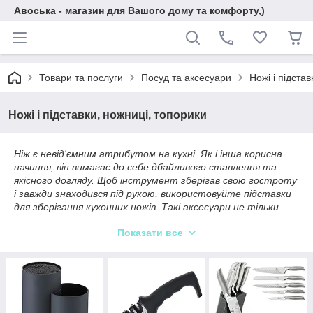
Авоська - магазин для Вашого дому та комфорту,)
Товари та послуги
Посуд та аксесуари
Ножі і підста
Ножі і підставки, ножниці, топорики
Ніж є невід'ємним атрибутом на кухні. Як і інша корисна
начиння, він вимагає до себе дбайливого ставлення та
якісного догляду. Щоб інструмент зберігав свою гостроту
і завжди знаходився під рукою, використовуйте підставки
для зберігання кухонних ножів. Такі аксесуари не тільки
вбережуть від випадкових порізів, але і додадуть бонусів
Показати все
інтер'єру приміщення.
Головне правило професійного кулінара - ножі повинні
зберігатися окремо від столових приладів. При контакті з
іншими виробами ріжучі інструменти швидко тупляться.
Крім того, існує ризик порізатися. Підставки покликані
убезпечити кухаря, подбати про ріжучих здібностях