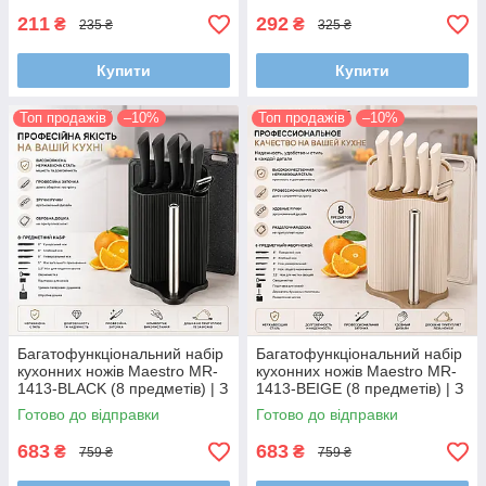
211
292
₴
₴
235 ₴
325 ₴
Купити
Купити
Топ продажів
–10%
Топ продажів
–10%
Багатофункціональний набір
Багатофункціональний набір
кухонних ножів Maestro MR-
кухонних ножів Maestro MR-
1413-BLACK (8 предметів) | З
1413-BEIGE (8 предметів) | З
обробною дошкою та
обробною дошкою та
Готово до відправки
Готово до відправки
тримачем для рушників
тримачем для рушників
683
683
₴
₴
759 ₴
759 ₴