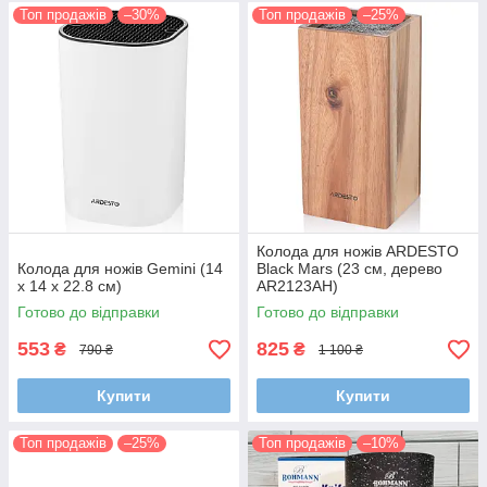
Топ продажів
–30%
Топ продажів
–25%
Колода для ножів ARDESTO
Колода для ножів Gemini (14
Black Mars (23 см, дерево
x 14 x 22.8 см)
AR2123AH)
Готово до відправки
Готово до відправки
553
825
₴
₴
790 ₴
1 100 ₴
Купити
Купити
Топ продажів
–25%
Топ продажів
–10%