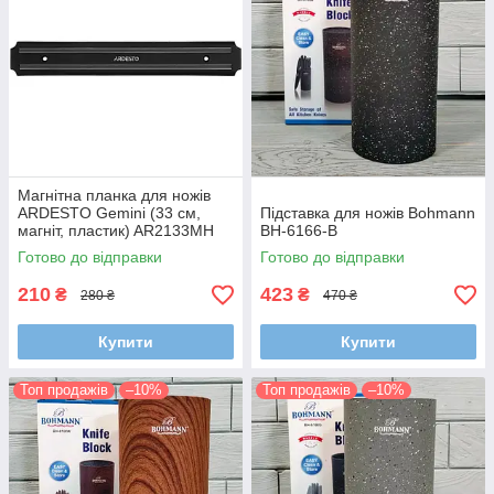
Магнітна планка для ножів
ARDESTO Gemini (33 см,
Підставка для ножів Bohmann
магніт, пластик) AR2133MH
BH-6166-B
Готово до відправки
Готово до відправки
210
423
₴
₴
280 ₴
470 ₴
Купити
Купити
Топ продажів
–10%
Топ продажів
–10%