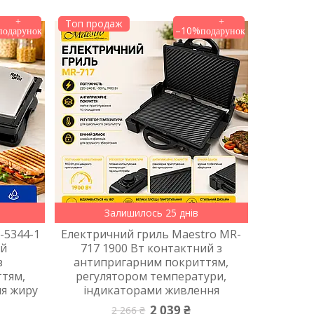
Топ продаж
–10%
Залишилось 25 днів
-5344-1
Електричний гриль Maestro MR-
ий
717 1900 Вт контактний з
з
антипригарним покриттям,
тям,
регулятором температури,
ля жиру
індикаторами живлення
2 039 ₴
2 266 ₴