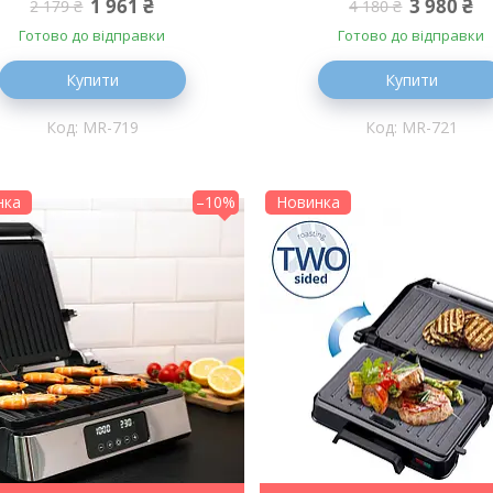
1 961 ₴
3 980 ₴
2 179 ₴
4 180 ₴
Готово до відправки
Готово до відправки
Купити
Купити
MR-719
MR-721
нка
–10%
Новинка