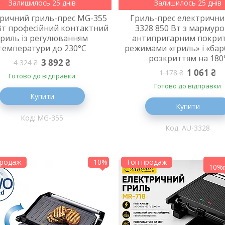
Залишилось 25 днів
Залишилось 25 днів
ричний гриль-прес MG-355
Гриль-прес електрични
Вт професійний контактний
3328 850 Вт з мармур
гриль із регулюванням
антипригарним покрит
температури до 230°C
режимами «гриль» і «бар
розкриттям на 180
3 892 ₴
4 324 ₴
1 061 ₴
1 178 ₴
Готово до відправки
Готово до відправки
Купити
Купити
MG-355
AU-3328
продаж
–10%
Топ продаж
–10%