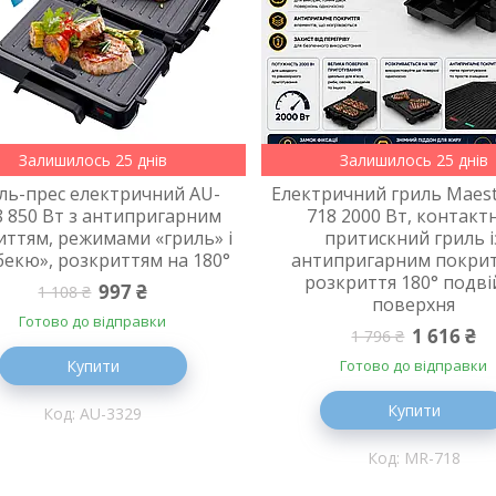
Залишилось 25 днів
Залишилось 25 днів
ль-прес електричний AU-
Електричний гриль Maes
8 850 Вт з антипригарним
718 2000 Вт, контакт
иттям, режимами «гриль» і
притискний гриль і
бекю», розкриттям на 180°
антипригарним покрит
розкриття 180° подві
997 ₴
1 108 ₴
поверхня
Готово до відправки
1 616 ₴
1 796 ₴
Купити
Готово до відправки
Купити
AU-3329
MR-718