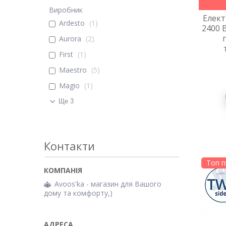
Виробник
Елект
Ardesto
1
2400 
Aurora
2
First
1
Maestro
5
Magio
1
Ще 3
Контакти
Топ 
Avoos'ka - магазин для Вашого
дому та комфорту,)