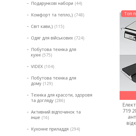
Подарункові набори
44
Топ 
Комфорт та тепло,)
748
Світ кави,)
115
Одяг для військових
724
Побутова техніка для
кухні
575
VIDEX
104
Побутова техніка для
дому
129
Техніка для красоти, здоровя
та догляду
286
Елект
719 2
Активний відпочинок та
ан
інше
16
від
Кухонне приладдя
294