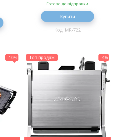
Готово до відправки
Купити
MR-722
–10%
Топ продаж
–4%