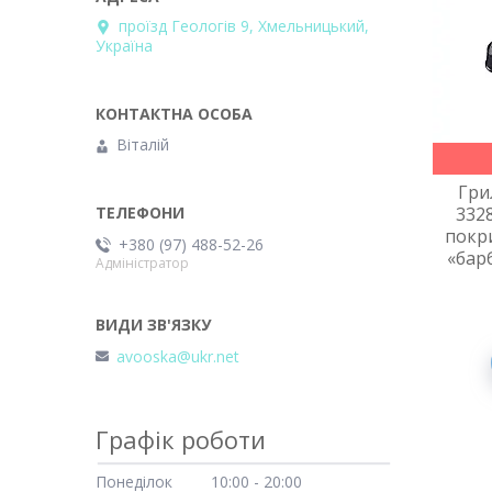
проїзд Геологів 9, Хмельницький,
Україна
Віталій
Гри
332
покр
+380 (97) 488-52-26
«бар
Адміністратор
avooska@ukr.net
Графік роботи
Понеділок
10:00
20:00