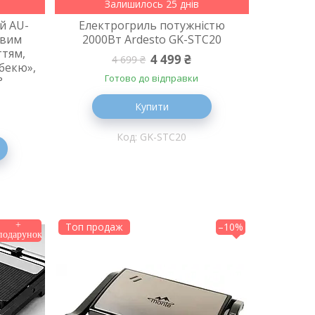
Залишилось 25 днів
й AU-
Електрогриль потужністю
овим
2000Вт Ardesto GK-STC20
тям,
4 499 ₴
4 699 ₴
бекю»,
Готово до відправки
°
Купити
GK-STC20
Топ продаж
–10%