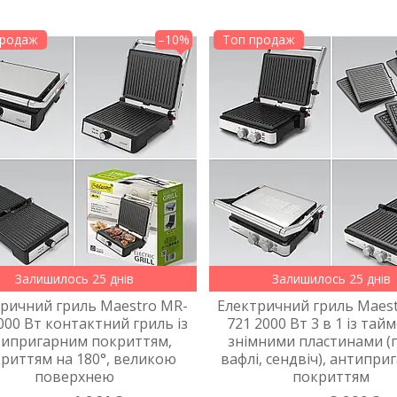
продаж
–10%
Топ продаж
Залишилось 25 днів
Залишилось 25 днів
ричний гриль Maestro MR-
Електричний гриль Maes
000 Вт контактний гриль із
721 2000 Вт 3 в 1 із тай
типригарним покриттям,
знімними пластинами (г
криттям на 180°, великою
вафлі, сендвіч), антипр
поверхнею
покриттям