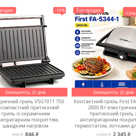
продаж
–10%
Топ продаж
–10%
Залишилось 25 днів
Залишилось 25 днів
тричний гриль VSG1011 750
Контактний гриль First FA
 компактний притискний
2000 Вт електричн
гриль із керамічним
притискний гриль 
типригарним покриттям,
антипригарним покрит
швидким нагрівом
термостатом, лотками д
846 ₴
2 345 ₴
940 ₴
2 605 ₴