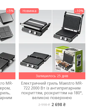
–5%
Новинка
–10%
Залишилось 25 днів
tro MR-
Електричний гриль Maestro MR-
мером,
722 2000 Вт із антипригарним
риль,
покриттям, розкриттям на 180°,
игарним
великою поверхнею
2 698 ₴
2 998 ₴