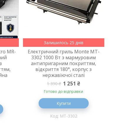
Залишилось 25 днів
tro MR-
Електричний гриль Monte MT-
ний
3302 1000 Вт з мармуровим
з
антипригарним покриттям,
тям,
відкриття 180°, корпус з
йна
нержавіючої сталі
1 251 ₴
1 390 ₴
Готово до відправки
Купити
MT-3302