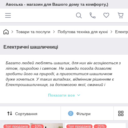
Авоська - магазин для Вашого дому та комфорту,)
Товари та послуги
Побутова техніка для кухні
Електр
Електричні шашличниці
Багато людей люблять шашлик, для них він асоціюється з
літом, природою і святом. Не завжди погода дозволяє
зробити його на природі, а пригоститися шашличком
дуже хочеться. У таких випадках, відмінним рішенням є
Електрошашличниця, за допомогою якої, смачний і
соковитий шашлик, можна зробити, не виходячи з дому в
Показати все
будь-який час року.
Типи
Сортування
0
Фільтри
Вертикальна Електрошашличниця має вигляд
циліндра, відрізняється компактними розмірами і її
зручно використовувати на кухні. Шампура з м'ясом
Топ продажів
–10%
Топ продажів
–25%