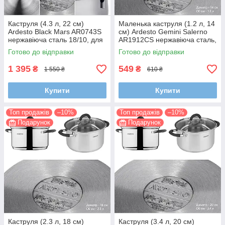
Каструля (4.3 л, 22 см)
Маленька каструля (1.2 л, 14
Ardesto Black Mars AR0743S
см) Ardesto Gemini Salerno
нержавіюча сталь 18/10, для
AR1912CS нержавіюча сталь,
всіх типів плит (індукція),
силіконові ручки, індукційна
Готово до відправки
Готово до відправки
Туреччина
1 395
549
₴
₴
1 550 ₴
610 ₴
Купити
Купити
Топ продажів
–10%
Топ продажів
–10%
Подарунок
Подарунок
Каструля (2.3 л, 18 см)
Каструля (3.4 л, 20 см)