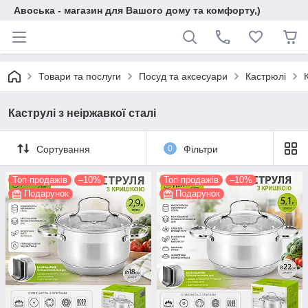
Авоська - магазин для Вашого дому та комфорту,)
Товари та послуги
Посуд та аксесуари
Кастрюлі
Каструлі з неіржавкої сталі
Сортування
0
Фільтри
Топ продажів
–10%
Топ продажів
–10%
Подарунок
Подарунок