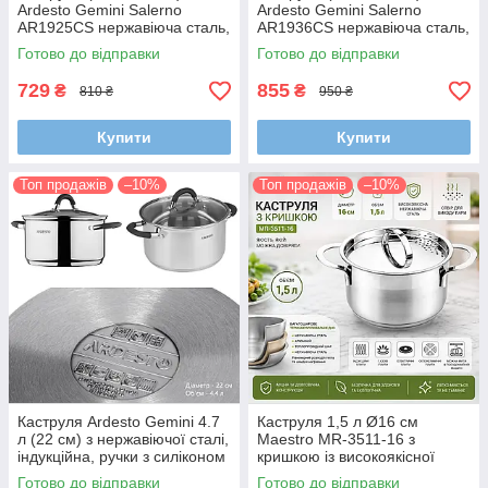
Ardesto Gemini Salerno
Ardesto Gemini Salerno
AR1925CS нержавіюча сталь,
AR1936CS нержавіюча сталь,
індукційна, ручки з силіконом
силіконові ручки, індукційна
Готово до відправки
Готово до відправки
729
855
₴
₴
810 ₴
950 ₴
Купити
Купити
Топ продажів
–10%
Топ продажів
–10%
Каструля Ardesto Gemini 4.7
Каструля 1,5 л Ø16 см
л (22 см) з нержавіючої сталі,
Maestro MR-3511-16 з
індукційна, ручки з силіконом
кришкою із високоякісної
(AR1947CS)
нержавіючої сталі |
Готово до відправки
Готово до відправки