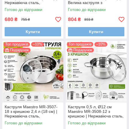
Нержавіюча сталь,
Велика каструля з
багатошарове
нержавіючої сталі,
Готово до відправки
Готово до відправки
термоакумулююче дно, для
багатошарове
всіх типів плит
термоакумулююче дно, для в
680
804
₴
₴
755 ₴
893 ₴
Купити
Купити
Топ продажів
–10%
Топ продажів
–10%
Подарунок
Подарунок
Каструля Maestro MR-3507-
Каструля 0,5 л, Ø12 см
18 з кришкою 2,4 л (18 см) |
Maestro MR-3508-12 з
Нержавіюча сталь,
кришкою | Нержавіюча сталь,
багатошарове
капсульне дно, для всіх типів
Готово до відправки
Готово до відправки
термоакумулююче дно, для
плит