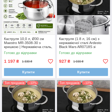
Каструля 10,0 л, Ø30 см
Каструля (1.8 л, 16 см) з
Maestro MR-3508-30 з
нержавіючої сталі Ardesto
кришкою | Нержавіюча сталь,
Black Mars AR0718S зі
капсульне дно, для всіх типів
скляною кришкою, індукційна
Готово до відправки
Готово до відправки
плит
1 197
927
₴
₴
1 330 ₴
1 030 ₴
Купити
Купити
Топ продажів
–10%
Топ продажів
–10%