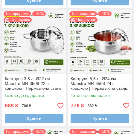
Купити
Купити
Топ продажів
–10%
Топ продажів
–10%
Подарунок
Подарунок
Каструля 3,8 л, Ø22 см
Каструля 5,5 л, Ø24 см
Maestro MR-3508-22 з
Maestro MR-3508-24 з
кришкою | Нержавіюча сталь,
кришкою | Нержавіюча сталь,
капсульне дно, для всіх типів
капсульне дно, для всіх типів
Готово до відправки
Готово до відправки
плит
плит
689
776
₴
₴
766 ₴
862 ₴
Купити
Купити
Топ продажів
–10%
Топ продажів
–10%