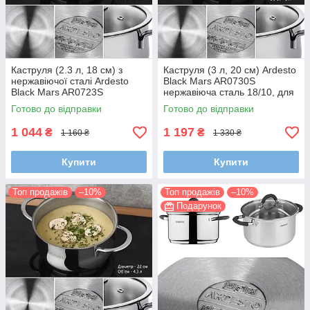
Каструля (2.3 л, 18 см) з
Каструля (3 л, 20 см) Ardesto
нержавіючої сталі Ardesto
Black Mars AR0730S
Black Mars AR0723S
нержавіюча сталь 18/10, для
індукційна, Туреччина
всіх типів плит (індукція),
Готово до відправки
Готово до відправки
Туреччина
1 044
1 197
₴
₴
1 160 ₴
1 330 ₴
Купити
Купити
Топ продажів
–10%
Топ продажів
–10%
Подарунок