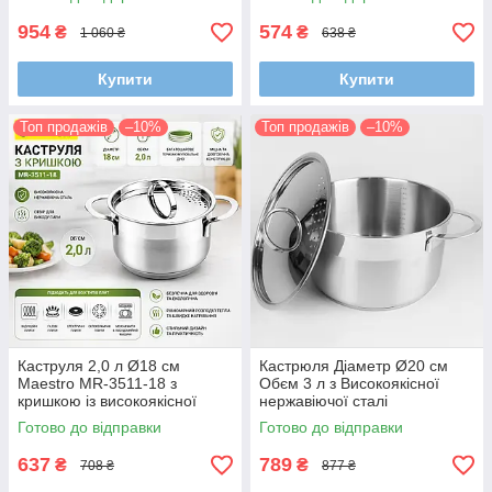
Багатошарове
термоакумулювальне дно
954
574
₴
₴
1 060 ₴
638 ₴
Купити
Купити
Топ продажів
–10%
Топ продажів
–10%
Каструля 2,0 л Ø18 см
Кастрюля Діаметр Ø20 см
Maestro MR-3511-18 з
Обєм 3 л з Високоякісної
кришкою із високоякісної
нержавіючої сталі
нержавіючої сталі |
Готово до відправки
Готово до відправки
Багатошарове
термоакумулювальне дно
637
789
₴
₴
708 ₴
877 ₴