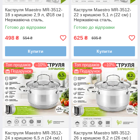
Каструля Maestro MR-3512-
Каструля Maestro MR-3512-
18 з кришкою 2,9 л, Ø18 см |
22 з кришкою 5,1 л (22 см) |
Нержавіюча сталь,
Нержавіюча сталь,
багатошарове дно, для всіх
багатошарове
Готово до відправки
Готово до відправки
плит
термоакумулююче дно, для
всіх типів плит
498
625
₴
₴
554 ₴
695 ₴
Купити
Купити
Топ продажів
–10%
Топ продажів
–10%
Подарунок
Подарунок
Каструля Maestro MR-3512-
Каструля Maestro MR-3512-
24 з кришкою 6,5 л (24 см) |
26 з кришкою 8,2 л (26 см) |