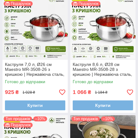
Подарунок
Подарунок
Каструля 7,0 л, Ø26 см
Каструля 8,6 л, Ø28 см
Maestro MR-3508-26 з
Maestro MR-3508-28 з
кришкою | Нержавіюча сталь,
кришкою | Нержавіюча сталь,
капсульне дно, для всіх типів
капсульне дно, для всіх типів
Готово до відправки
Готово до відправки
плит
плит
925
1 066
₴
₴
1 028 ₴
1 184 ₴
Купити
Купити
Топ продажів
–10%
Топ продажів
–10%
Подарунок