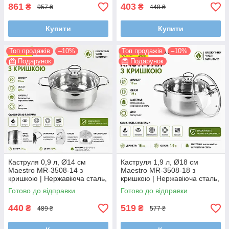
всіх типів плит
861
403
₴
₴
957 ₴
448 ₴
Купити
Купити
Топ продажів
–10%
Топ продажів
–10%
Подарунок
Подарунок
Каструля 0,9 л, Ø14 см
Каструля 1,9 л, Ø18 см
Maestro MR-3508-14 з
Maestro MR-3508-18 з
кришкою | Нержавіюча сталь,
кришкою | Нержавіюча сталь,
капсульне дно, для всіх типів
капсульне дно, для всіх типів
Готово до відправки
Готово до відправки
плит
плит
440
519
₴
₴
489 ₴
577 ₴