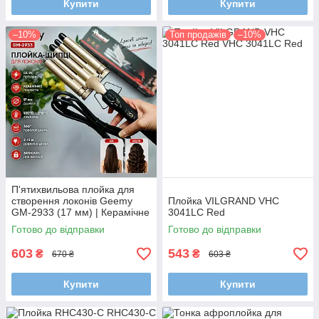
Купити
Купити
–10%
Топ продажів
–10%
П'ятихвильова плойка для
створення локонів Geemy
Плойка VILGRAND VHC
GM-2933 (17 мм) | Керамічне
3041LC Red
покриття, 2 температурні
Готово до відправки
Готово до відправки
режими та ручка Soft Touch
603
543
₴
₴
670 ₴
603 ₴
Купити
Купити