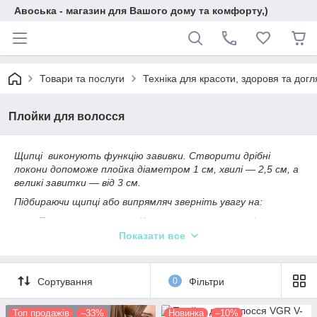
Авоська - магазин для Вашого дому та комфорту,)
Товари та послуги
Техніка для красоти, здоровя та догл
Плойки для волосся
Щипці виконують функцію завивки. Створити дрібні
локони допоможе плойка діаметром 1 см, хвилі — 2,5 см, а
великі завитки — від 3 см.
Підбираючи щипці або випрямляч зверніть увагу на:
Покриття пластин. Краще замовляти техніку з
керамікою або турмаліном. Таке покриття щадяще
Показати все
впливає на волосся. Турмалін має ефект іонізації,
завдяки чому волосся перестає електризуватися.
Температурні режими. Для домашнього
Сортування
0
Фільтри
використання буде досить температури до 200⁰.
Якщо волосся пористе/жорсткої структури, то
Топ продажів
–33%
Новинка
–10%