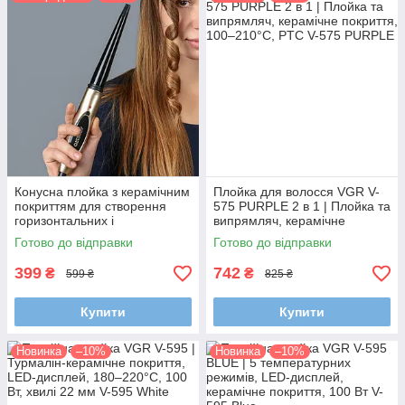
можна підібрати модель з температурою нагріву до
235⁰.
Потужність. У побуті досить буде пристрою до 50
Вт. Стайлер-фени мають потужність до 1200 Вт.
Індикатор нагріву. Це можуть бути лампочки або
LED-дисплей.
В якості додаткових функцій: захист від перегріву,
автовідключення, автоматичне обертання насадок.
Конусна плойка з керамічним
Плойка для волосся VGR V-
покриттям для створення
575 PURPLE 2 в 1 | Плойка та
горизонтальних і
випрямляч, керамічне
вертикальних локонів Ardesto
покриття, 100–210°C, PTC
Готово до відправки
Готово до відправки
HC-705
399
742
₴
₴
599 ₴
825 ₴
Купити
Купити
Новинка
–10%
Новинка
–10%