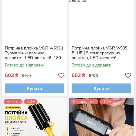
Потрійна плойка VGR V-595 |
Потрійна плойка VGR V-595
Турмалін-керамічне
BLUE | 5 температурних
покриття, LED-дисплей, 180–
режимів, LED-дисплей,
220°C, 100 Вт, хвилі 22 мм
керамічне покриття, 100 Вт
Готово до відправки
Готово до відправки
603
603
₴
₴
670 ₴
670 ₴
Купити
Купити
Новинка
–10%
Топ продажів
–13%