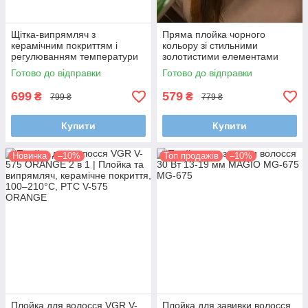
Щітка-випрямляч з
Пряма плойка чорного
керамічним покриттям і
кольору зі стильними
регулюванням температури
золотистими елементами
Ardesto HSB-621
Ardesto HC-730G
Готово до відправки
Готово до відправки
699
579
₴
₴
799 ₴
779 ₴
Купити
Купити
Новинка
–10%
Топ продажів
–10%
Плойка для волосся VGR V-
Плойка для завивки волосся