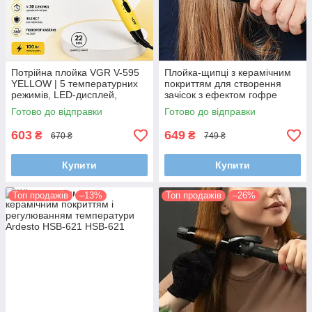
Потрійна плойка VGR V-595
Плойка-щипці з керамічним
YELLOW | 5 температурних
покриттям для створення
режимів, LED-дисплей,
зачісок з ефектом гофре
керамічне покриття, 100 Вт
Ardesto HS-612
Готово до відправки
Готово до відправки
603
649
₴
₴
670 ₴
749 ₴
Купити
Купити
Топ продажів
–13%
Топ продажів
–26%