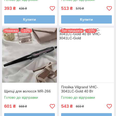
393
513
₴
₴
436 ₴
570 ₴
Купити
Купити
Новинка
–10%
Топ продажів
–10%
Плойка Vilgrand VHC-
Щипці для волосся MR-266
3041LC-Gold 40 Вт
Готово до відправки
Готово до відправки
601
543
₴
₴
668 ₴
603 ₴