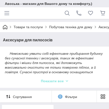
Авоська - магазин для Вашого дому та комфорту,)
Товари та послуги
Побутова техніка для дому
Аксесу
Аксесуари для пилососів
Неможливо уявити собі ефективне прибирання будинку
без сучасної техніки і аксесуарів, таких як ефективні
фільтри і мішки для пилососа, які допоможуть
максимально очистити не тільки поверхню підлог, а й
повітря. Сучасні пристрої в основному оснащуються
потужними очисниками, які в змозі затримати навіть
Показати все
найдрібніші частинки і не допустити їх потрапляння в
повітря. Давайте розглянемо незаперечні переваги
використання аксесуарів.
Тонке очищення повітря
Сортування
0
Фільтри
Фільтр ефективно перешкоджає попаданню в
повітря найдрібніших частинок розміром менше