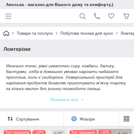
Авоська - магазин для Вашого дому та комфорту,)
Товари та послуги
Побутова техніка для кухні
Ломтер
Ломтерізки
Ідеально тонкі, рівні шматочки сиру, ковбаси, балику,
бастурми, хліба в домашніх умовах нарізати набагато
простіше, коли є скиборізка. Універсальний пристрій для
нарізання продуктів дозволяє приготувати м'ясну тарілку
за кілька хвилин без ризику пошкодити пальці.
Скиборізки відрізняються між собою в першу чергу по
Показати все
призначенню. Так є універсальні моделі, призначені для
подрібнення хліба, сиру, м'ясних і ковбасних виробів, овочів.
У таких моделях встановлюється товщина скибочок від 1
Сортування
0
Фільтри
до 17 мм, що дуже зручно для нарізки ковбасних виробів або
свіжоспеченого хліба.
Топ продажів
–10%
Топ продажів
–10%
Також випускаються подрібнювачі для овочів і фруктів. За