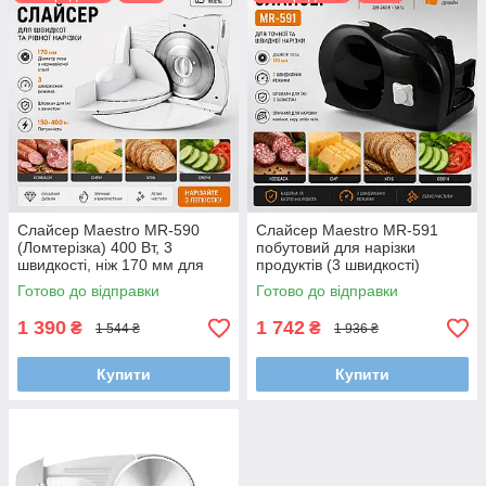
своїм принципом дії нагадують блендер, де в спеціальному
контейнері з лезом подрібнюються продукти. Деякі моделі
за конструкцією і принципом дії нагадують м'ясорубку або
шатківницю.
Слайсер Maestro MR-590
Слайсер Maestro MR-591
(Ломтерізка) 400 Вт, 3
побутовий для нарізки
швидкості, ніж 170 мм для
продуктів (3 швидкості)
ковбаси та сиру
Готово до відправки
Готово до відправки
1 390
1 742
₴
₴
1 544 ₴
1 936 ₴
Купити
Купити