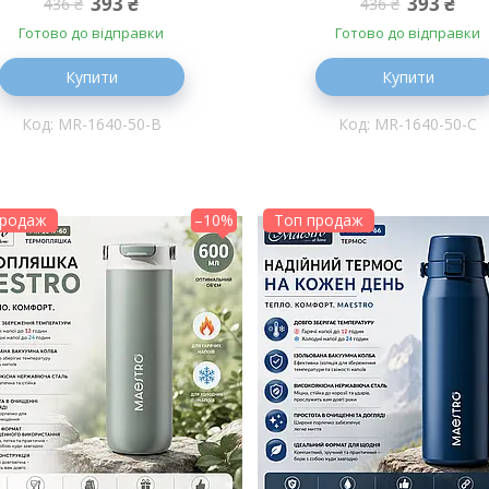
393 ₴
393 ₴
436 ₴
436 ₴
Готово до відправки
Готово до відправки
Купити
Купити
MR-1640-50-B
MR-1640-50-C
продаж
–10%
Топ продаж