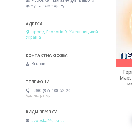
Avoos'ka - магазин для Вашого
дому та комфорту,)
проїзд Геологів 9, Хмельницький,
Україна
Віталій
Тер
Maest
мл
+380 (97) 488-52-26
Адміністратор
avooska@ukr.net