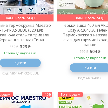
Залишилось 24 дні
Залишилось 24 дні
умна термокружка Maestro
Термочашка 400 мл AR
-1641-32-BLUE (320 мл) |
Cosy AR2640GC зелен
жавіюча сталь та тривале
Термокружка з нержав
береження тепла (Синя)
сталі для гарячих і хол
напоїв
323 ₴
359 ₴
504 ₴
560 ₴
Готово до відправки
Готово до відправки
Купити
Купити
MR-1641-32-BLUE
AR2640GC
продаж
–10%
Топ продаж