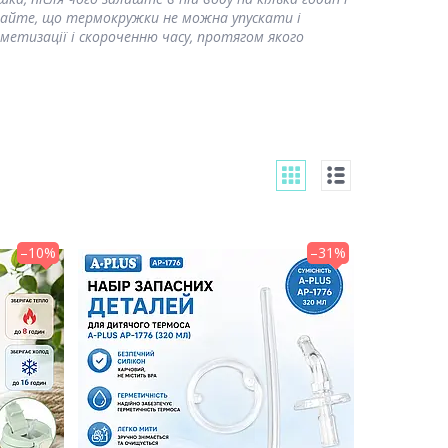
ятайте, що термокружки не можна упускати і
метизації і скороченню часу, протягом якого
–10%
–31%