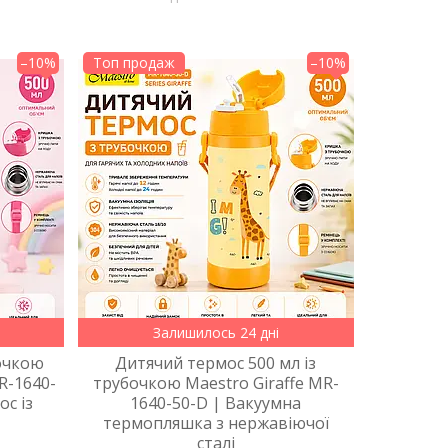
–10%
Топ продаж
–10%
Залишилось 24 дні
бочкою
Дитячий термос 500 мл із
R-1640-
трубочкою Maestro Giraffe MR-
ос із
1640-50-D | Вакуумна
термопляшка з нержавіючої
сталі