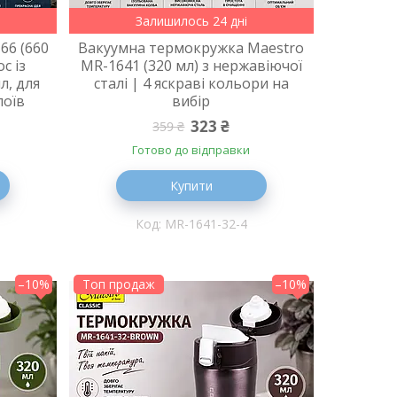
Залишилось 24 дні
66 (660
Вакуумна термокружка Maestro
с із
MR-1641 (320 мл) з нержавіючої
л, для
сталі | 4 яскраві кольори на
поїв
вибір
323 ₴
359 ₴
Готово до відправки
Купити
MR-1641-32-4
–10%
Топ продаж
–10%