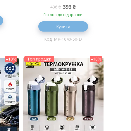
393 ₴
436 ₴
Готово до відправки
Купити
MR-1640-50-D
–10%
Топ продаж
–10%