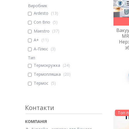
Виробник
Ardesto
13
Con Brio
5
Ваку
Maestro
37
MR
А+
11
Нер
з
А-Плюс
3
Тип
Термокружка
24
Термопляшка
20
Термос
5
Контакти
Топ 