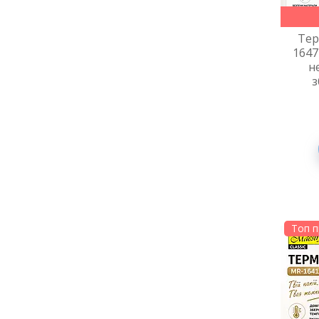
Тер
1647
н
з
Топ 