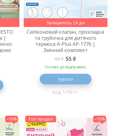
Залишилось 24 дні
DESTO
Силіконовий клапан, прокладка
а |
та трубочка для дитячого
іючої
термоса A-Plus AP-1776 |
одних
Змінний комплект
55 ₴
80 ₴
Готово до відправки
Купити
1776/11
–10%
Топ продаж
–10%