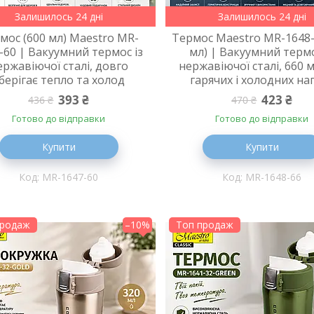
Залишилось 24 дні
Залишилось 24 дні
мос (600 мл) Maestro MR-
Термос Maestro MR-1648-
-60 | Вакуумний термос із
мл) | Вакуумний термо
ержавіючої сталі, довго
нержавіючої сталі, 660 м
берігає тепло та холод
гарячих і холодних на
393 ₴
423 ₴
436 ₴
470 ₴
Готово до відправки
Готово до відправки
Купити
Купити
MR-1647-60
MR-1648-66
продаж
–10%
Топ продаж