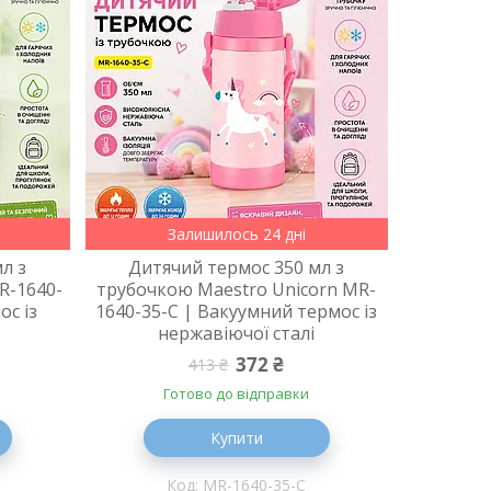
Залишилось 24 дні
л з
Дитячий термос 350 мл з
R-1640-
трубочкою Maestro Unicorn MR-
ос із
1640-35-C | Вакуумний термос із
нержавіючої сталі
372 ₴
413 ₴
Готово до відправки
Купити
MR-1640-35-C