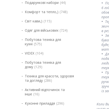
Подарункові набори
44
По
6 го
Комфорт та тепло,)
748
обов
прот
Світ кави,)
115
Те
зви
Одяг для військових
724
в ре
Зв
Побутова техніка для
бува
кухні
575
буде
мати
VIDEX
104
Дл
пода
Побутова техніка для
люди
дому
129
терм
Пр
Техніка для красоти, здоровя
терм
та догляду
286
ручк
зруч
Активний відпочинок та
із з
інше
16
Кухонне приладдя
296
Коли Ви
цього н