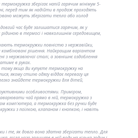
термокружка зберігає напій гарячим мінімум 5-
ині, перед тим як надійти в продаж проходять
нтовано можуть зберігати тепло або холод
 довгий час буде залишатися гарячим, як у
ж рідиною в термосі і навколишнім середовищем,
Бувають термокружки повністю з нержавійки,
я комбіновані рішення. Найкращим варіантом
ні з нержавіючої сталі, а зовнішнє оздоблення
атиме в руках.
, тому якщо Ви купуєте термокружку на
ися, якому стилю одягу віддає перевагу ця
легко знайдете термокружки для дітей,
структивними особливостями. Приміром,
заварювати чай прямо в ній, термокружка з
м комп'ютера, а термокружка без ручки буде
ружки з поїлкою, клапаном і кнопкою, і навіть
и і те, як довго вона здатна зберігати тепло. Для
шка, після чого залиште в ній воду на кілька годин і