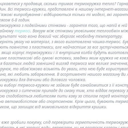
цікавтеся у продавця, скільки тримає термокружка тепло? Гарна 
дин. Всі термоси-кружки, представлені в нашому інтернет-магаз
'язкові випробування і відбираються тільки ті моделі, які гара
ягом 6-8 годин.
рмокружка з подвійними стінками - гарантія того, що напій в ній
чайному
термосі
. Вакуум між стінками уповільнює теплообмін мі
зультаті чого вона довгий час зберігає необхідну температуру.
ерніть увагу на матеріал, з якого виготовлена чашка-термос. 
ють повністю з пластмаси, але найчастіше за все зустрічаютьс
, якщо корпус термокружки і її внутрішня колба будуть виготовле
ме пластмасові або гумові вставки, завдяки яким кружка не ковз
я багатьох людей зовнішній вигляд термоса має велике значення
рунок, то обов'язково візьміть до уваги, хто нею буде користуват
на, які любить забарвлення. В асортименті нашого магазину Ви 
окружки для дівчини або ділового чоловіка.
и виборі термоса-кружки не зайвим буде ознайомитися з її кон
окружка з ситечком припаде до смаку тим, хто віддає перевагу 
ою сподобається любителям пити каву за столом перед моніторо
на автомобілістам або спортсменам. Крім цього, бувають термок
амком, що захищає від мимовільного відкриття кришки.
 вже зробили покупку, слід перевірити герметичність термокружк
аберіть в неї гарячої води, перевірте, чи не протікає клапан і кри