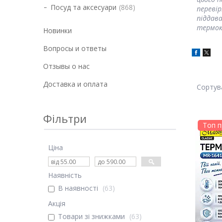
Посуд та аксесуари
868
перевір
піддава
термок
Новинки
Вопросы и ответы
Отзывы о нас
Доставка и оплата
Фільтри
Топ 
Ціна
Наявність
В наявності
63
Акція
Товари зі знижками
63