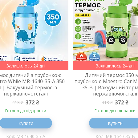
Залишилось 24 дні
Залишилось 24 дні
мос дитячий з трубочкою
Дитячий термос 350 м
ro While MR-1640-35-A 350
трубочкою Maestro Car M
 | Вакуумний термос із
35-B | Вакуумний терм
нержавіючої сталі
нержавіючої сталі
372 ₴
372 ₴
413 ₴
413 ₴
Готово до відправки
Готово до відправки
Купити
Купити
MR-1640-35-A
MR-1640-35-B