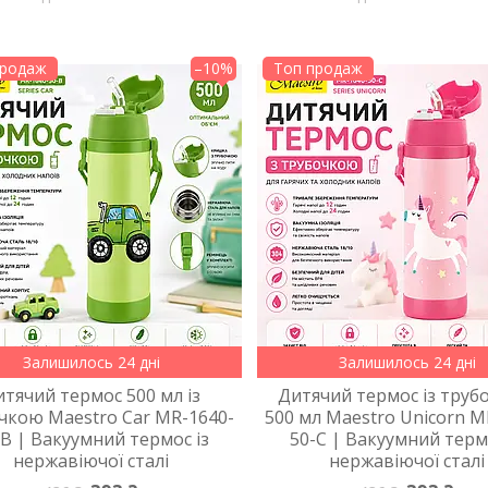
продаж
–10%
Топ продаж
Залишилось 24 дні
Залишилось 24 дні
итячий термос 500 мл із
Дитячий термос із тру
чкою Maestro Car MR-1640-
500 мл Maestro Unicorn M
-B | Вакуумний термос із
50-C | Вакуумний терм
нержавіючої сталі
нержавіючої сталі