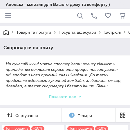
Авоська - магазин для Вашого дому та комфорту,)
Товари та послуги
Посуд та аксесуари
Кастрюлі
Скороварки на плиту
На сучасній кухні можна спостерігати велику кількість
приладів, які покликані спростити процес приготування
їжі, зробити його приємнішим і цікавішим. До таких
предметів віднесемо кухонний комбайн, хлібопічка, міксер,
блендер, а також скороварку і багато інших. Більш
детально розглянемо функції і види скороварки, оскільки на
Показати все
тлі інших вона набирає все більшої популярності.
За своєю суттю це варіація класичної каструлі, яка
наділена модернізованою конструкцією. Особливістю
Сортування
0
Фільтри
даного агрегату є наявність герметичної кришки, яка
закривається дуже щільно і створює тиск. Саме воно
значно збільшує температуру, при якій вода здатна
Топ продажів
–10%
Топ продажів
–10%