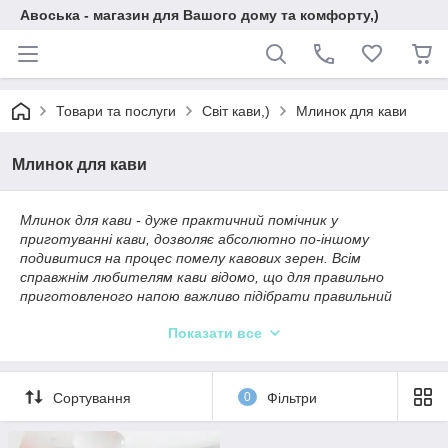
Авоська - магазин для Вашого дому та комфорту,)
Товари та послуги
Світ кави,)
Млинок для кави
Млинок для кави
Млинок для кави - дуже практичний помічник у
приготуванні кави, дозволяє абсолютно по-іншому
подивитися на процес помелу кавових зерен. Всім
справжнім любителям кави відомо, що для правильно
приготовленого напою важливо підібрати правильний
помел. Саме для того, щоб Ви без особливих зусиль могли
Показати все
зробити це вдома і створена дана кавомолка.
Основна перевага кавомолки є жернава - це головна
деталь млинка для кави від якої залежить ціна. Вона
Сортування
0
Фільтри
оснащенна високоякісними керамічними ножами, які ніколи
не заіржавіють і не будуть вбирати запахи. Так само
керамічні жорна не перегрівати кави під час помелу зерна,