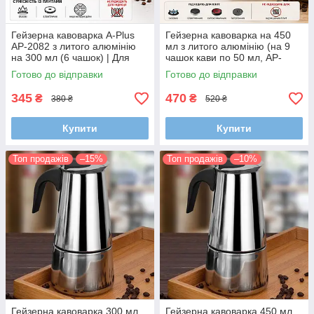
Гейзерна кавоварка A-Plus
Гейзерна кавоварка на 450
AP-2082 з литого алюмінію
мл з литого алюмінію (на 9
на 300 мл (6 чашок) | Для
чашок кави по 50 мл, AP-
газових та електричних плит
2083)
Готово до відправки
Готово до відправки
345
470
₴
₴
380 ₴
520 ₴
Купити
Купити
Топ продажів
–15%
Топ продажів
–10%
Гейзерна кавоварка 300 мл
Гейзерна кавоварка 450 мл