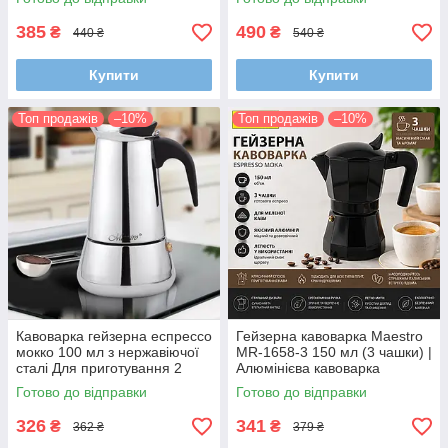
385
490
₴
₴
440 ₴
540 ₴
Купити
Купити
Топ продажів
–10%
Топ продажів
–10%
Кавоварка гейзерна еспрессо
Гейзерна кавоварка Maestro
мокко 100 мл з нержавіючої
MR-1658-3 150 мл (3 чашки) |
сталі Для приготування 2
Алюмінієва кавоварка
чашок кави
Espresso Moka
Готово до відправки
Готово до відправки
326
341
₴
₴
362 ₴
379 ₴