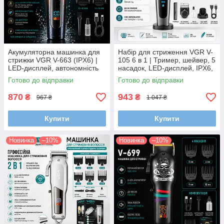
Акумуляторна машинка для
Набір для стриження VGR V-
стрижки VGR V-663 (IPX6) |
105 6 в 1 | Тример, шейвер, 5
LED-дисплей, автономність
насадок, LED-дисплей, IPX6,
200 хв та насадка для
USB
Готово до відправки
Готово до відправки
філірування
870
943
₴
₴
967 ₴
1 047 ₴
Купити
Купити
Новинка
–10%
Новинка
–10%