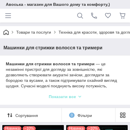
Авоська - магазин для Вашого дому та комфорту,)
Товари та послуги
Техніка для красоти, здоровя та догл
Машинки для стрижки волосся та тримери
Машинки для стрижки волосся та тримери
— це
незамінні пристрої для догляду за зовнішністю, які
дозволяють створювати акуратні зачіски, доглядати за
бородою та вусами, а також підтримувати охайний вигляд
щодня. Сучасні моделі поєднують високу потужність,
довговічність і зручність, що робить їх ідеальним вибором як
Показати все
для домашнього використання, так і для професійних
перукарів.
В асортименті представлені:
Сортування
0
Фільтри
Машинки для стрижки волосся
з титановими,
керамічними та сталевими лезами.
Новинка
–10%
Новинка
–10%