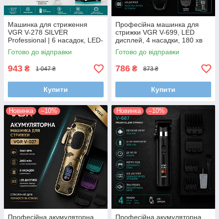
Машинка для стриження
Професійна машинка для
VGR V-278 SILVER
стрижки VGR V-699, LED
Professional | 6 насадок, LED-
дисплей, 4 насадки, 180 хв
дисплей, Li-Ion 2000 мА·год,
роботи, чорна
Готово до відправки
Готово до відправки
USB
943
786
₴
₴
1 047 ₴
873 ₴
Купити
Купити
Новинка
–10%
Новинка
–10%
Професійна акумуляторна
Професійна акумуляторна