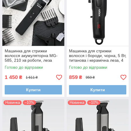
Машинка для стрижки
Машинка для стрижки
волосся акумуляторна MG-
волосся і бороди, чорна, 5 Вт,
585, 210 хв роботи, леза
титанова і керамічна леза, 4
DLC, 3 швидкості, 4 насадки,
насадки, акумуляторна (Li-
Готово до відправки
Готово до відправки
металевий корпус
ion)
1 450
859
₴
₴
1 611 ₴
959 ₴
Купити
Купити
Новинка
–10%
Новинка
–10%