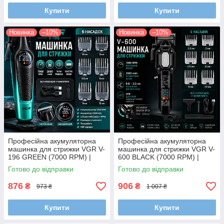
Купити
Купити
Новинка
–10%
Новинка
–10%
Професійна акумуляторна
Професійна акумуляторна
машинка для стрижки VGR V-
машинка для стрижки VGR V-
196 GREEN (7000 RPM) |
600 BLACK (7000 RPM) |
Відкритий ножовий блок 360°
Металевий корпус, леза з
Готово до відправки
Готово до відправки
та LED-дисплей
DLC-покриттям та батарея
2000 mA
876
906
₴
₴
973 ₴
1 007 ₴
Купити
Купити