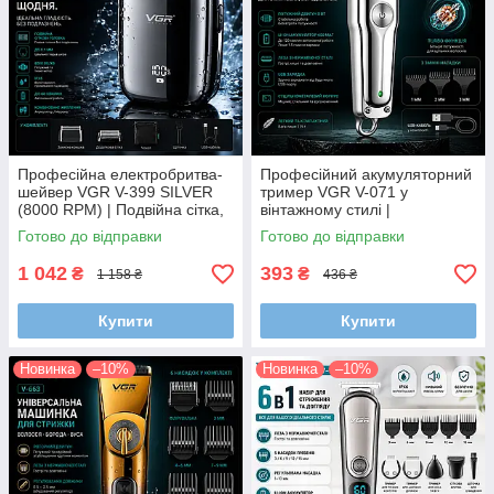
Професійна електробритва-
Професійний акумуляторний
шейвер VGR V-399 SILVER
тример VGR V-071 у
(8000 RPM) | Подвійна сітка,
вінтажному стилі |
вологозахист IPX6 та LED-
Суцільнометалевий корпус,
Готово до відправки
Готово до відправки
дисплей
окантовка 0.5 мм та робота
від USB
1 042
393
₴
₴
1 158 ₴
436 ₴
Купити
Купити
Новинка
–10%
Новинка
–10%