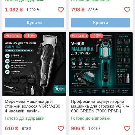
1 082
798
₴
₴
1 202 ₴
886 ₴
Купити
Купити
Новинка
–10%
Новинка
–10%
Мережева машинка для
Професійна акумуляторна
стрижки волосся VGR V-130 |
машинка для стрижки VGR V-
4 насадки, важіль
600 GREEN (7000 RPM) |
регулювання лез та
Металевий корпус, леза з
Готово до відправки
Готово до відправки
подовжений кабель 2.5 м
DLC-покриттям та батарея
2000 mA
610
906
₴
₴
678 ₴
1 007 ₴