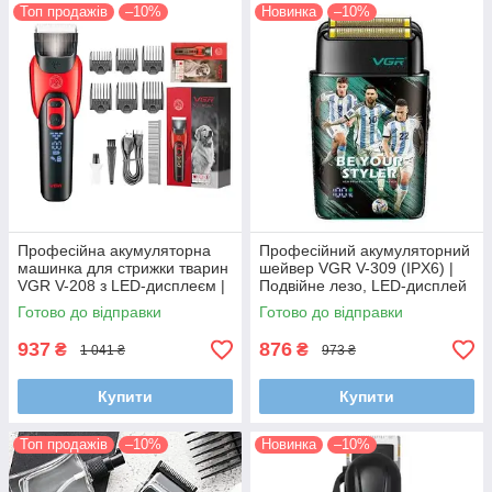
Топ продажів
–10%
Новинка
–10%
Професійна акумуляторна
Професійний акумуляторний
машинка для стрижки тварин
шейвер VGR V-309 (IPX6) |
VGR V-208 з LED-дисплеєм |
Подвійне лезо, LED-дисплей
Тиха робота та керамічні
та 3 швидкості (до 7500 RPM)
Готово до відправки
Готово до відправки
леза (Червона)
937
876
₴
₴
1 041 ₴
973 ₴
Купити
Купити
Топ продажів
–10%
Новинка
–10%