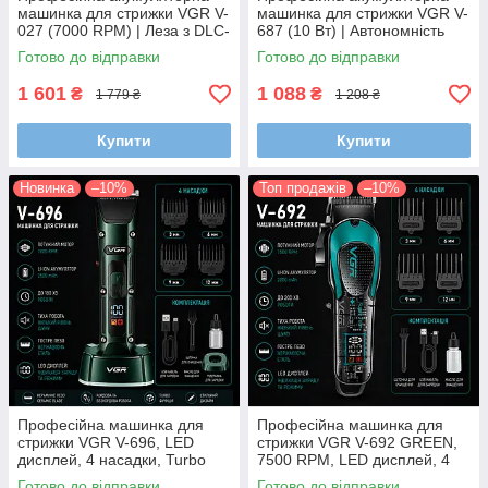
машинка для стрижки VGR V-
машинка для стрижки VGR V-
027 (7000 RPM) | Леза з DLC-
687 (10 Вт) | Автономність
покриттям, 8 насадок та
300 хв, LED-дисплей та
Готово до відправки
Готово до відправки
батарея 2600 mAh
плавне регулювання лез
1 601
1 088
₴
₴
1 779 ₴
1 208 ₴
Купити
Купити
Новинка
–10%
Топ продажів
–10%
Професійна машинка для
Професійна машинка для
стрижки VGR V-696, LED
стрижки VGR V-692 GREEN,
дисплей, 4 насадки, Turbo
7500 RPM, LED дисплей, 4
режим, док-станція
насадки, 180 хв роботи
Готово до відправки
Готово до відправки