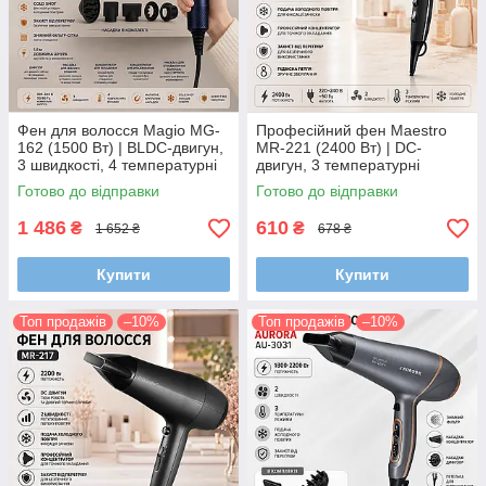
Фен для волосся Magio MG-
Професійний фен Maestro
162 (1500 Вт) | BLDC-двигун,
MR-221 (2400 Вт) | DC-
3 швидкості, 4 температурні
двигун, 3 температурні
режими, Cold Shot, 5
режими, холодне повітря та
Готово до відправки
Готово до відправки
магнітних насадок
концентратор
1 486
610
₴
₴
1 652 ₴
678 ₴
Купити
Купити
Топ продажів
–10%
Топ продажів
–10%