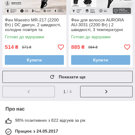
Фен Maestro MR-217 (2200
Фен для волосся AURORA
Вт) | DC двигун, 2 швидкості,
AU-3031 (2200 Вт) | 2
холодне повітря та
швидкості, 3 температурні
професійний концентратор
режими, холодне повітря,
Готово до відправки
Готово до відправки
дифузор і концентратор
514
885
₴
₴
571 ₴
984 ₴
Купити
Купити
Показати ще
1
/ 4
Про нас
98% позитивних з 822 відгуків за рік
Працює з 24.05.2017