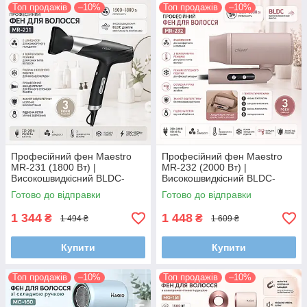
Топ продажів
–10%
Топ продажів
–10%
Професійний фен Maestro
Професійний фен Maestro
MR-231 (1800 Вт) |
MR-232 (2000 Вт) |
Високошвидкісний BLDC-
Високошвидкісний BLDC-
двигун, 3 температури,
двигун, складна ручка, 3
Готово до відправки
Готово до відправки
холодне повітря,
температурні режими
концентратор
1 344
1 448
₴
₴
1 494 ₴
1 609 ₴
Купити
Купити
Топ продажів
–10%
Топ продажів
–10%