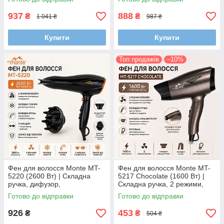
режими
режими, баклажановий
937
888
₴
₴
1 041 ₴
987 ₴
Купити
Купити
Топ продажів
–10%
Фен для волосся Monte MT-
Фен для волосся Monte MT-
5220 (2600 Вт) | Складна
5217 Chocolate (1600 Вт) |
ручка, дифузор,
Складна ручка, 2 режими,
концентратор, холодне
концентратор, дорожній фен
Готово до відправки
Готово до відправки
повітря, 6 режимів
926
453
₴
₴
504 ₴