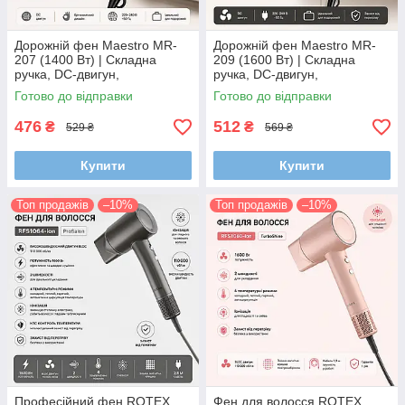
Дорожній фен Maestro MR-
Дорожній фен Maestro MR-
207 (1400 Вт) | Складна
209 (1600 Вт) | Складна
ручка, DC-двигун,
ручка, DC-двигун,
концентратор, 2 швидкості
концентратор, 2 швидкості
Готово до відправки
Готово до відправки
476
512
₴
₴
529 ₴
569 ₴
Купити
Купити
Топ продажів
–10%
Топ продажів
–10%
Професійний фен ROTEX
Фен для волосся ROTEX