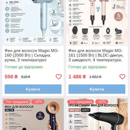
Фен для волосся Magio MG-
Фен для волосся Magio MG-
160 (2000 Вт) | Складна
161 (1500 Вт) | BLDC-двигун,
ручка, 3 температурні
3 швидкості, 4 температури,
режими, холодний обдув і
Cold Shot і 5 магнітних
Готово до відправки
Готово до відправки
концентратор
насадок
556
1 486
₴
₴
618 ₴
1 652 ₴
Купити
Купити
Топ продажів
–10%
Топ продажів
–10%