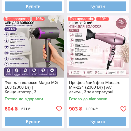
Купити
Купити
Топ продажів
–10%
Топ продажів
–10%
Фен для волосся Magio MG-
Професійний фен Maestro
163 (2000 Вт) |
MR-224 (2300 Вт) | AC
Концентратор, 3
двигун, 3 температурні
температурні режими, захист
режими, холодне повітря,
Готово до відправки
Готово до відправки
від перегріву
професійний концентратор
604
903
₴
₴
671 ₴
1 004 ₴
Купити
Купити