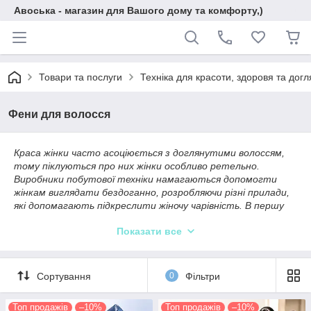
Авоська - магазин для Вашого дому та комфорту,)
Товари та послуги
Техніка для красоти, здоровя та догл
Фени для волосся
Краса жінки часто асоціюється з доглянутими волоссям,
тому піклуються про них жінки особливо ретельно.
Виробники побутової техніки намагаються допомогти
жінкам виглядати бездоганно, розробляючи різні прилади,
які допомагають підкреслити жіночу чарівність. В першу
чергу торгові мережі і віртуальні торгові майданчики
Показати все
пропонують
купити фен для волосся.
Сучасні фени мають більші можливості, для забезпечення
якісного догляду за кучерями з використанням особливих
Сортування
0
Фільтри
технологій для їх захисту. Використання холодного
повітря в пристрої не допускає перегріву волосся і здійснює
надійну фіксацію зачіски. Функція іонізації повітря
Топ продажів
–10%
Топ продажів
–10%