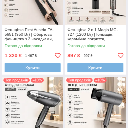
Фен-щітка First Austria FA-
Фен-щітка 2 в 1 Magio MG-
5651 (950 Вт) | Обертова
727 (1200 Вт) | Іонізація,
фен-щітка з 2 насадками,
керамічне покриття,
холодне повітря, керамічне
холодний обдув, 3
Готово до відправки
Готово до відправки
покриття
температурні режими
1 320
897
₴
₴
1 467 ₴
997 ₴
Купити
Купити
Топ продажів
–10%
Топ продажів
–10%