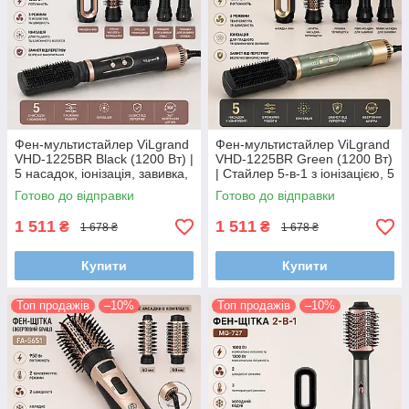
Фен-мультистайлер ViLgrand
Фен-мультистайлер ViLgrand
VHD-1225BR Black (1200 Вт) |
VHD-1225BR Green (1200 Вт)
5 насадок, іонізація, завивка,
| Стайлер 5-в-1 з іонізацією, 5
вирівнювання та сушіння
насадок для сушіння, локонів
Готово до відправки
Готово до відправки
волосся
та випрямлення
1 511
1 511
₴
₴
1 678 ₴
1 678 ₴
Купити
Купити
Топ продажів
–10%
Топ продажів
–10%