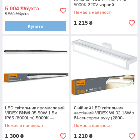
5000K 220V чорний —
5 004
₴/бухта
Магістральний лінійний
Немає в наявності
5 560 ₴/бухта
світильник
1 215
₴
Купити
LED світильник промисловий
Лінійний LED світильник
VIDEX BNWL05 50W 1.5м
настінний VIDEX WL02 18W з
IP65 (8000Lm) 5000K —
ІЧ-сенсором руху (2800-
Магістральний лінійний
6000K) Ra>90, довжина 63
Немає в наявності
Немає в наявності
світильник
см
1 300
1 210
₴
₴