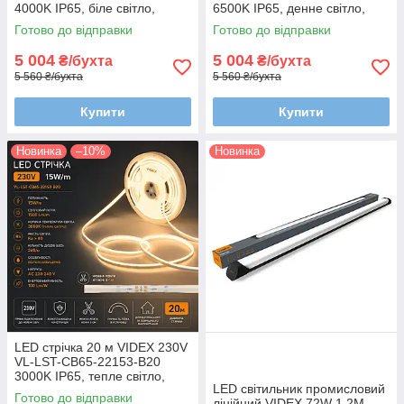
4000K IP65, біле світло,
6500K IP65, денне світло,
димована
димована
Готово до відправки
Готово до відправки
5 004
5 004
₴/бухта
₴/бухта
5 560 ₴/бухта
5 560 ₴/бухта
Купити
Купити
Новинка
–10%
Новинка
LED стрічка 20 м VIDEX 230V
VL-LST-CB65-22153-B20
3000K IP65, тепле світло,
LED світильник промисловий
димована
Готово до відправки
лінійний VIDEX 72W 1.2М