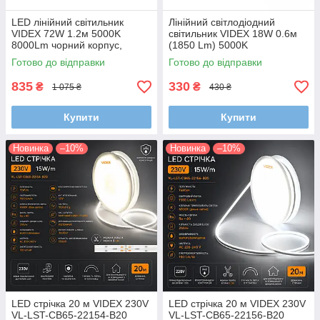
LED лінійний світильник
Лінійний світлодіодний
VIDEX 72W 1.2м 5000K
світильник VIDEX 18W 0.6м
8000Lm чорний корпус,
(1850 Lm) 5000K
накладний/підвісний
Алюмінієвий корпус, 3 роки
Готово до відправки
Готово до відправки
гарантії
835
330
₴
₴
1 075 ₴
430 ₴
Купити
Купити
Новинка
–10%
Новинка
–10%
LED стрічка 20 м VIDEX 230V
LED стрічка 20 м VIDEX 230V
VL-LST-CB65-22154-B20
VL-LST-CB65-22156-B20