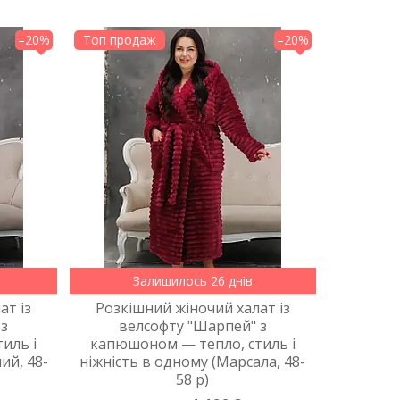
–20%
Топ продаж
–20%
Залишилось 26 днів
ат із
Розкішний жіночий халат із
 з
велсофту "Шарпей" з
иль і
капюшоном — тепло, стиль і
ий, 48-
ніжність в одному (Марсала, 48-
58 р)