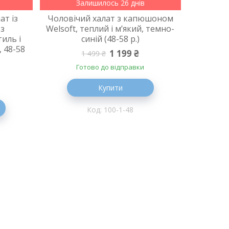
Залишилось 26 днів
ат із
Чоловічий халат з капюшоном
 з
Welsoft, теплий і м’який, темно-
иль і
синій (48-58 р.)
, 48-58
1 199 ₴
1 499 ₴
Готово до відправки
Купити
100-1-48