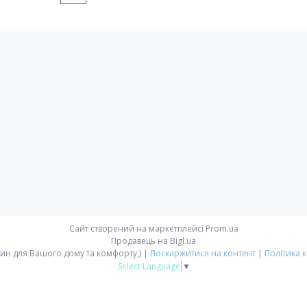
Сайт створений на маркетплейсі
Prom.ua
Продавець на Bigl.ua
Avoos'ka - магазин для Вашого дому та комфорту,) |
Поскаржитися на контент
|
Політика 
Select Language
▼