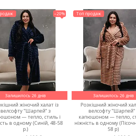
продаж
–20%
Топ продаж
Залишилось 26 днів
Залишилось 26 днів
зкішний жіночий халат із
Розкішний жіночий хал
велсофту "Шарпей" з
велсофту "Шарпей"
юшоном — тепло, стиль і
капюшоном — тепло, ст
ість в одному (Синій, 48-58
ніжність в одному (Пісочн
р.)
58 р)