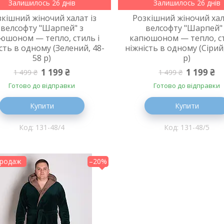
Залишилось 26 днів
Залишилось 26 днів
зкішний жіночий халат із
Розкішний жіночий хал
велсофту "Шарпей" з
велсофту "Шарпей"
юшоном — тепло, стиль і
капюшоном — тепло, ст
сть в одному (Зелений, 48-
ніжність в одному (Сірий
58 р)
р)
1 199 ₴
1 199 ₴
1 499 ₴
1 499 ₴
Готово до відправки
Готово до відправки
Купити
Купити
131-48/4
131-48/5
продаж
–20%