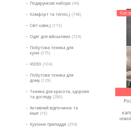
Подарункові набори
44
Топ 
Комфорт та тепло,)
748
Світ кави,)
115
Одяг для військових
724
Побутова техніка для
кухні
575
VIDEX
104
Побутова техніка для
дому
129
Техніка для красоти, здоровя
та догляду
286
Ро
Активний відпочинок та
кап
інше
16
ніжн
Кухонне приладдя
294