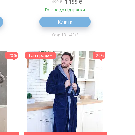
1 199 ₴
1 499 ₴
Готово до відправки
Купити
131-48/3
–20%
Топ продаж
–20%