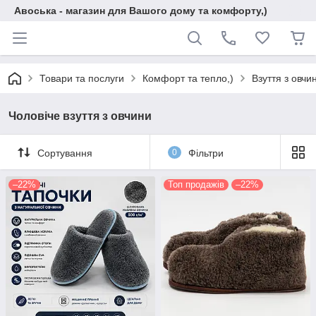
Авоська - магазин для Вашого дому та комфорту,)
Товари та послуги
Комфорт та тепло,)
Взуття з овчи
Чоловіче взуття з овчини
Сортування
0
Фільтри
–22%
Топ продажів
–22%