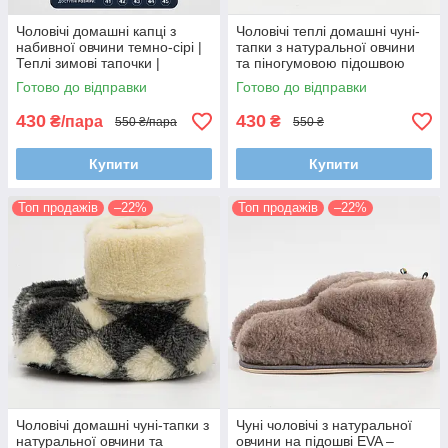
Чоловічі домашні капці з
Чоловічі теплі домашні чуні-
набивної овчини темно-сірі |
тапки з натуральної овчини
Теплі зимові тапочки |
та піногумовою підошвою
Розміри 41–45
(36-45 розмір, коричневі)
Готово до відправки
Готово до відправки
430
430
₴/пара
₴
550 ₴/пара
550 ₴
Купити
Купити
Топ продажів
–22%
Топ продажів
–22%
Чоловічі домашні чуні-тапки з
Чуні чоловічі з натуральної
натуральної овчини та
овчини на підошві EVA –