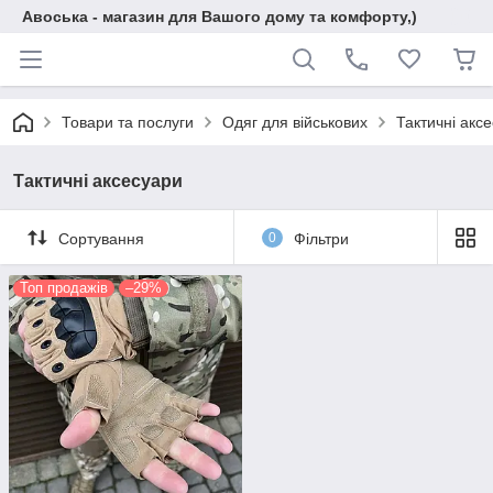
Авоська - магазин для Вашого дому та комфорту,)
Товари та послуги
Одяг для військових
Тактичні акс
Тактичні аксесуари
Сортування
0
Фільтри
Топ продажів
–29%