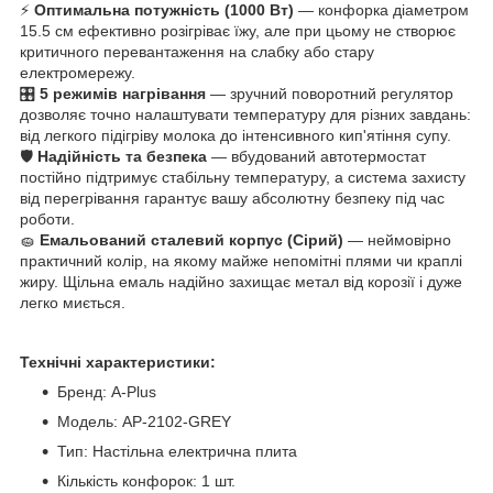
⚡
Оптимальна потужність (1000 Вт)
— конфорка діаметром
15.5 см ефективно розігріває їжу, але при цьому не створює
критичного перевантаження на слабку або стару
електромережу.
🎛️
5 режимів нагрівання
— зручний поворотний регулятор
дозволяє точно налаштувати температуру для різних завдань:
від легкого підігріву молока до інтенсивного кип'ятіння супу.
🛡️
Надійність та безпека
— вбудований автотермостат
постійно підтримує стабільну температуру, а система захисту
від перегрівання гарантує вашу абсолютну безпеку під час
роботи.
🧽
Емальований сталевий корпус (Сірий)
— неймовірно
практичний колір, на якому майже непомітні плями чи краплі
жиру. Щільна емаль надійно захищає метал від корозії і дуже
легко миється.
Технічні характеристики:
Бренд: A-Plus
Модель: AP-2102-GREY
Тип: Настільна електрична плита
Кількість конфорок: 1 шт.