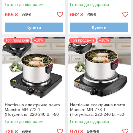
нагрівачі 14 см та біла емаль
Гц, 1000 Вт, 155 мм)
Готово до відправки
Готово до відправки
665
662
₴
₴
739 ₴
736 ₴
Купити
Купити
Топ продажів
–10%
Топ продажів
–10%
Настільна електрична плита
Настільна електрична плита
Maestro MR-772-1
Maestro MR-773-1
(Потужність: 220-240 В, ~50
(Потужність: 220-240 В, ~50
Гц, 1500 Вт, 185 мм)
Гц, 1200 Вт, 190 мм)
Готово до відправки
Готово до відправки
726
970
₴
₴
806 ₴
1 078 ₴