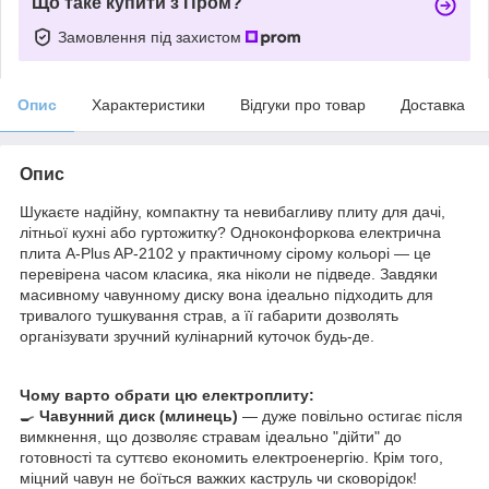
Що таке купити з Пром?
Замовлення під захистом
Опис
Характеристики
Відгуки про товар
Доставка
Опис
Шукаєте надійну, компактну та невибагливу плиту для дачі,
літньої кухні або гуртожитку? Одноконфоркова електрична
плита A-Plus AP-2102 у практичному сірому кольорі — це
перевірена часом класика, яка ніколи не підведе. Завдяки
масивному чавунному диску вона ідеально підходить для
тривалого тушкування страв, а її габарити дозволять
організувати зручний кулінарний куточок будь-де.
Чому варто обрати цю електроплиту:
🍳
Чавунний диск (млинець)
— дуже повільно остигає після
вимкнення, що дозволяє стравам ідеально "дійти" до
готовності та суттєво економить електроенергію. Крім того,
міцний чавун не боїться важких каструль чи сковорідок!