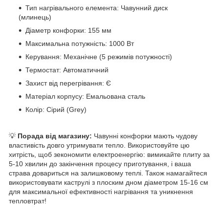
Тип нагрівального елемента: Чавунний диск
(млинець)
Діаметр конфорки: 155 мм
Максимальна потужність: 1000 Вт
Керування: Механічне (5 режимів потужності)
Термостат: Автоматичний
Захист від перегрівання: Є
Матеріал корпусу: Емальована сталь
Колір: Сірий (Grey)
💡
Порада від магазину:
Чавунні конфорки мають чудову
властивість довго утримувати тепло. Використовуйте цю
хитрість, щоб зекономити електроенергію: вимикайте плиту за
5-10 хвилин до закінчення процесу приготування, і ваша
страва довариться на залишковому теплі. Також намагайтеся
використовувати каструлі з плоским дном діаметром 15-16 см
для максимальної ефективності нагрівання та уникнення
тепловтрат!