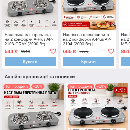
Настільна електроплита
Настільна електроплита
Наст
на 2 конфорки A-Plus AP-
на 2 конфорки A-Plus AP-
на 2
2103-GRAY (2000 Вт) |
2104 (2000 Вт) |
ME-0
Спіральні нагрівачі та
Емальований металевий
емал
544
665
861
₴
₴
604 ₴
739 ₴
незалежне керування
корпус та два
(мли
(Сіра)
автотермостати
Купити
Купити
Акційні пропозиції та новинки
Топ продажів
–10%
Топ продажів
–10%