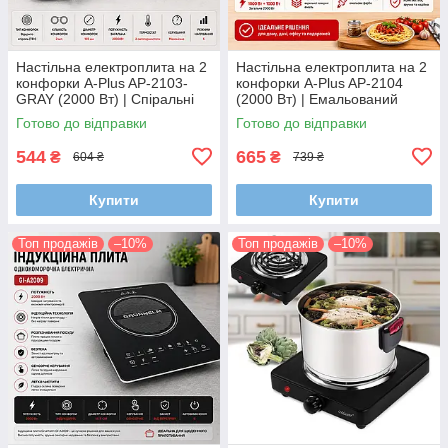
Настільна електроплита на 2
Настільна електроплита на 2
конфорки A-Plus AP-2103-
конфорки A-Plus AP-2104
GRAY (2000 Вт) | Спіральні
(2000 Вт) | Емальований
нагрівачі та незалежне
металевий корпус та два
Готово до відправки
Готово до відправки
керування (Сіра)
автотермостати
544
665
₴
₴
604 ₴
739 ₴
Купити
Купити
Топ продажів
–10%
Топ продажів
–10%