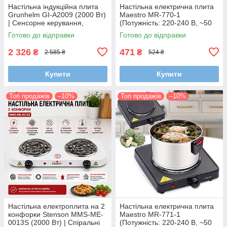
Настільна індукційна плита
Настільна електрична плита
Grunhelm GI-A2009 (2000 Вт)
Maestro MR-770-1
| Сенсорне керування,
(Потужність: 220-240 В, ~50
автовиявлення посуду та
Гц, 1000 Вт)
Готово до відправки
Готово до відправки
скляна поверхня
2 326
471
₴
₴
2 585 ₴
524 ₴
Купити
Купити
Топ продажів
–10%
Топ продажів
–10%
Настільна електроплита на 2
Настільна електрична плита
конфорки Stenson MMS-ME-
Maestro MR-771-1
0013S (2000 Вт) | Спіральні
(Потужність: 220-240 В, ~50