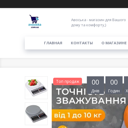
Авоська - магазин для Вашого
дому та комфорту,)
ГЛАВНАЯ
КОНТАКТЫ
О МАГАЗИНЕ
0
0
0
0
Топ продаж
Днів
Годин
Х