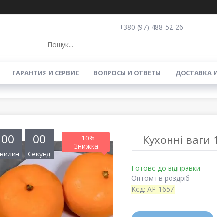
+380 (97) 488-52-26
ГАРАНТИЯ И СЕРВИС
ВОПРОСЫ И ОТВЕТЫ
ДОСТАВКА 
0
0
0
0
Кухонні ваги 1
–10%
вилин
Секунд
Готово до відправки
Оптом і в роздріб
Код:
AP-1657