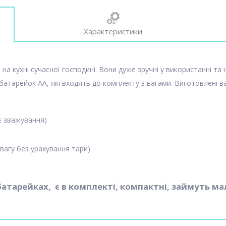
Характеристики
 кухні сучасної господині. Вони дуже зручні у використанні та н
атарейок АА, які входять до комплекту з вагами. Виготовлені ва
є зважування)
вагу без урахування тари)
атарейках, є в комплекті, компактні, займуть мал