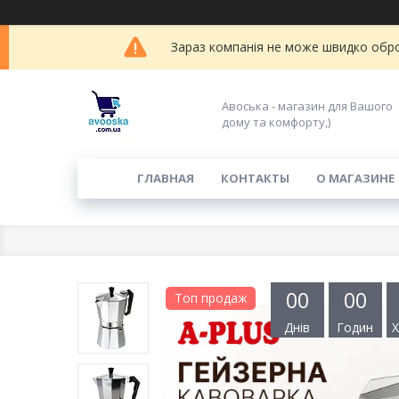
Зараз компанія не може швидко обро
Авоська - магазин для Вашого
дому та комфорту,)
ГЛАВНАЯ
КОНТАКТЫ
О МАГАЗИНЕ
0
0
0
0
Топ продаж
Днів
Годин
Х