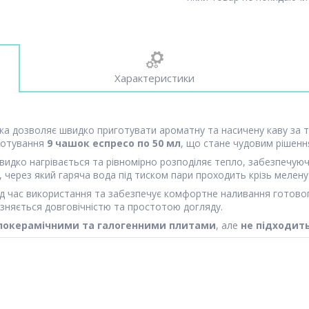
Характеристики
ка дозволяє швидко приготувати ароматну та насичену каву за т
иготування
9 чашок еспресо по 50 мл
, що стане чудовим рішенн
швидко нагрівається та рівномірно розподіляє тепло, забезпечуюч
, через який гаряча вода під тиском пари проходить крізь мелену
ід час використання та забезпечує комфортне наливання готовог
ізняється довговічністю та простотою догляду.
клокерамічними та галогенними плитами
, але
не підходит