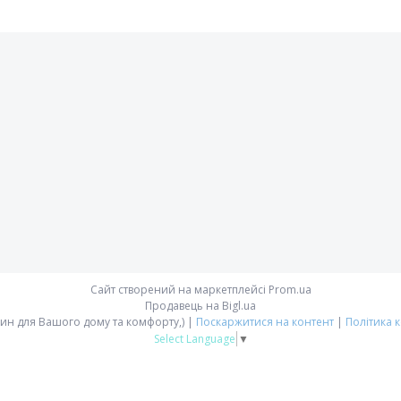
Сайт створений на маркетплейсі
Prom.ua
Продавець на Bigl.ua
Avoos'ka - магазин для Вашого дому та комфорту,) |
Поскаржитися на контент
|
Політика 
Select Language
▼