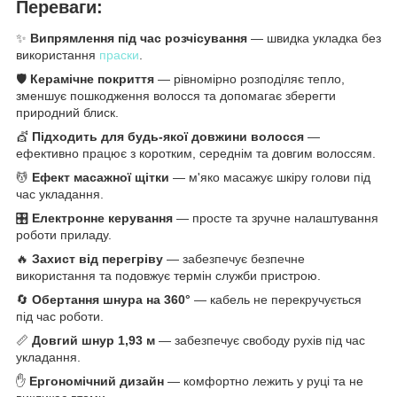
Переваги:
✨
Випрямлення під час розчісування
— швидка укладка без
використання
праски
.
🛡️
Керамічне покриття
— рівномірно розподіляє тепло,
зменшує пошкодження волосся та допомагає зберегти
природний блиск.
💇
Підходить для будь-якої довжини волосся
—
ефективно працює з коротким, середнім та довгим волоссям.
💆
Ефект масажної щітки
— м'яко масажує шкіру голови під
час укладання.
🎛️
Електронне керування
— просте та зручне налаштування
роботи приладу.
🔥
Захист від перегріву
— забезпечує безпечне
використання та подовжує термін служби пристрою.
🔄
Обертання шнура на 360°
— кабель не перекручується
під час роботи.
📏
Довгий шнур 1,93 м
— забезпечує свободу рухів під час
укладання.
✋
Ергономічний дизайн
— комфортно лежить у руці та не