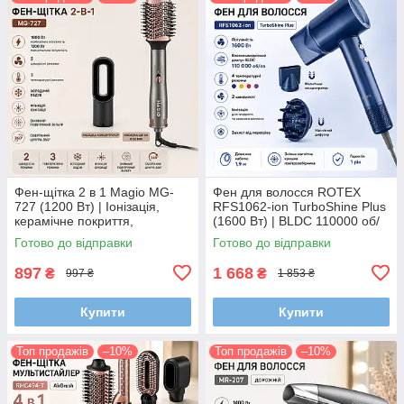
Фен-щітка 2 в 1 Magio MG-
Фен для волосся ROTEX
727 (1200 Вт) | Іонізація,
RFS1062-ion TurboShine Plus
керамічне покриття,
(1600 Вт) | BLDC 110000 об/
холодний обдув, 3
хв, іонізація, дифузор,
Готово до відправки
Готово до відправки
температурні режими
магнітні насадки
897
1 668
₴
₴
997 ₴
1 853 ₴
Купити
Купити
Топ продажів
–10%
Топ продажів
–10%