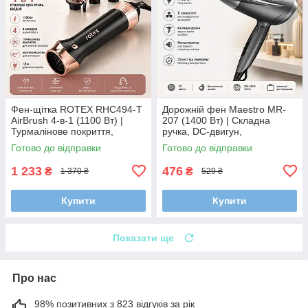
Фен-щітка ROTEX RHC494-T
Дорожній фен Maestro MR-
AirBrush 4-в-1 (1100 Вт) |
207 (1400 Вт) | Складна
Турмалінове покриття,
ручка, DC-двигун,
плойка, гребінці та
концентратор, 2 швидкості
Готово до відправки
Готово до відправки
поворотний шнур 360°
1 233
476
₴
₴
1 370 ₴
529 ₴
Купити
Купити
Показати ще
Про нас
98% позитивних з 823 відгуків за рік