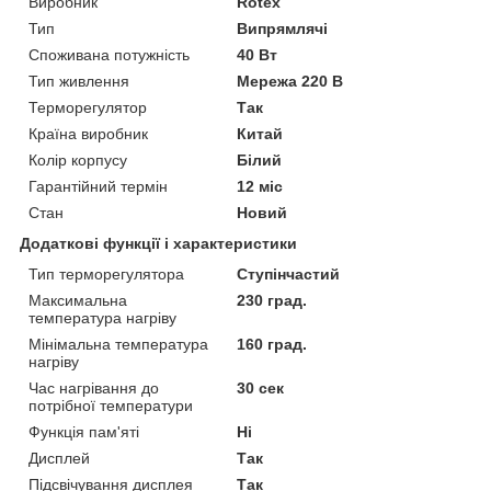
Виробник
Rotex
Тип
Випрямлячі
Споживана потужність
40 Вт
Тип живлення
Мережа 220 В
Терморегулятор
Так
Країна виробник
Китай
Колір корпусу
Білий
Гарантійний термін
12 міс
Стан
Новий
Додаткові функції і характеристики
Тип терморегулятора
Ступінчастий
Максимальна
230 град.
температура нагріву
Мінімальна температура
160 град.
нагріву
Час нагрівання до
30 сек
потрібної температури
Функція пам'яті
Ні
Дисплей
Так
Підсвічування дисплея
Так