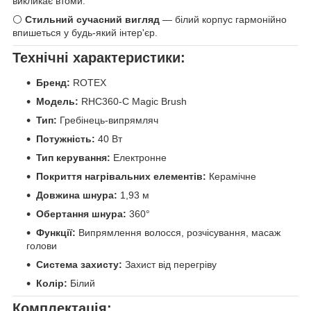
викликає втоми.
⚪
Стильний сучасний вигляд
— білий корпус гармонійно
впишеться у будь-який інтер'єр.
Технічні характеристики:
Бренд:
ROTEX
Модель:
RHC360-C Magic Brush
Тип:
Гребінець-випрямляч
Потужність:
40 Вт
Тип керування:
Електронне
Покриття нагрівальних елементів:
Керамічне
Довжина шнура:
1,93 м
Обертання шнура:
360°
Функції:
Випрямлення волосся, розчісування, масаж
голови
Система захисту:
Захист від перегріву
Колір:
Білий
Комплектація: