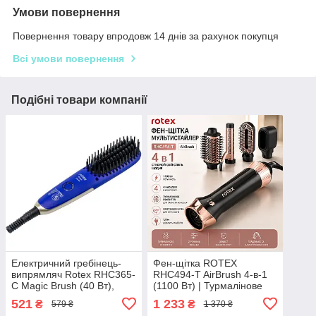
Умови повернення
Повернення товару впродовж 14 днів за рахунок покупця
Всі умови повернення
Подібні товари компанії
Електричний гребінець-
Фен-щітка ROTEX
випрямляч Rotex RHC365-
RHC494-T AirBrush 4-в-1
C Magic Brush (40 Вт),
(1100 Вт) | Турмалінове
керамічне покриття,
покриття, плойка, гребінці
521
1 233
₴
₴
579 ₴
1 370 ₴
Classic Blue
та поворотний шнур 360°