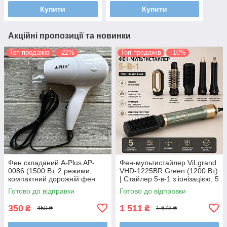
Купити
Купити
Акційні пропозиції та новинки
Топ продажів
–22%
Топ продажів
–10%
Фен складаний A-Plus AP-
Фен-мультистайлер ViLgrand
0086 (1500 Вт, 2 режими,
VHD-1225BR Green (1200 Вт)
компактний дорожній фен
| Стайлер 5-в-1 з іонізацією, 5
для волосся)
насадок для сушіння, локонів
Готово до відправки
Готово до відправки
та випрямлення
350
1 511
₴
₴
450 ₴
1 678 ₴