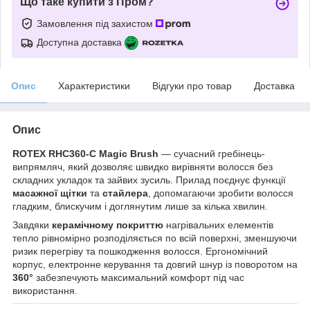
Що таке купити з Пром?
Замовлення під захистом
Доступна доставка
Опис
Характеристики
Відгуки про товар
Доставка
Опис
ROTEX RHC360-C Magic Brush
— сучасний гребінець-
випрямляч, який дозволяє швидко вирівняти волосся без
складних укладок та зайвих зусиль. Прилад поєднує функції
масажної щітки
та
стайлера
, допомагаючи зробити волосся
гладким, блискучим і доглянутим лише за кілька хвилин.
Завдяки
керамічному покриттю
нагрівальних елементів
тепло рівномірно розподіляється по всій поверхні, зменшуючи
ризик перегріву та пошкодження волосся. Ергономічний
корпус, електронне керування та довгий шнур із поворотом на
360°
забезпечують максимальний комфорт під час
використання.