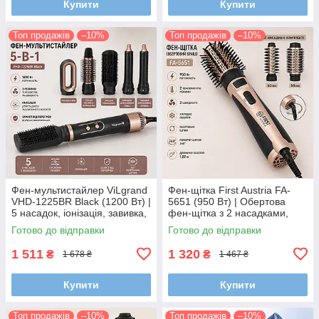
Купити
Купити
Топ продажів
–10%
Топ продажів
–10%
Фен-мультистайлер ViLgrand
Фен-щітка First Austria FA-
VHD-1225BR Black (1200 Вт) |
5651 (950 Вт) | Обертова
5 насадок, іонізація, завивка,
фен-щітка з 2 насадками,
вирівнювання та сушіння
холодне повітря, керамічне
Готово до відправки
Готово до відправки
волосся
покриття
1 511
1 320
₴
₴
1 678 ₴
1 467 ₴
Купити
Купити
Топ продажів
–10%
Топ продажів
–10%