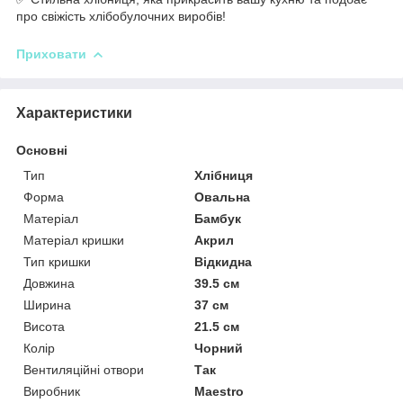
про свіжість хлібобулочних виробів!
Приховати
Характеристики
Основні
Тип
Хлібниця
Форма
Овальна
Матеріал
Бамбук
Матеріал кришки
Акрил
Тип кришки
Відкидна
Довжина
39.5 см
Ширина
37 см
Висота
21.5 см
Колір
Чорний
Вентиляційні отвори
Так
Виробник
Maestro