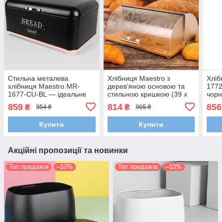
Стильна металева
Хлібниця Maestro з
Хліб
хлібниця Maestro MR-
дерев’яною основою та
1772
1677-CU-BL — ідеальне
стильною кришкою (39 х
чорн
зберігання свіжого хліба,
28 х 14,5 см)
859
814
856
₴
₴
954 ₴
905 ₴
34,5×25×16,5 см, чорна
Купити
Купити
Акційні пропозиції та новинки
Топ продажів
–10%
Топ продажів
–10%