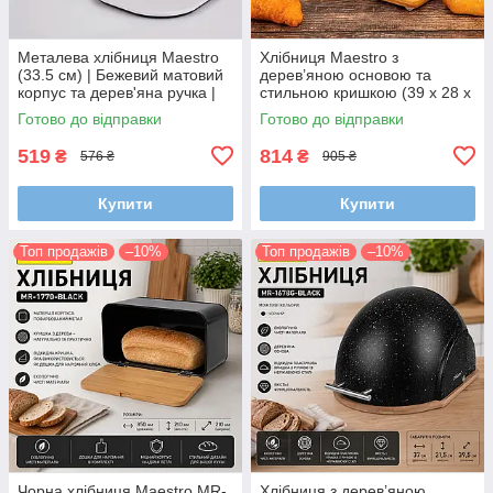
Металева хлібниця Maestro
Хлібниця Maestro з
(33.5 см) | Бежевий матовий
дерев’яною основою та
корпус та дерев'яна ручка |
стильною кришкою (39 х 28 х
Ергономічний дизайн
14,5 см)
Готово до відправки
Готово до відправки
519
814
₴
₴
576 ₴
905 ₴
Купити
Купити
Топ продажів
–10%
Топ продажів
–10%
Чорна хлібниця Maestro MR-
Хлібниця з дерев’яною