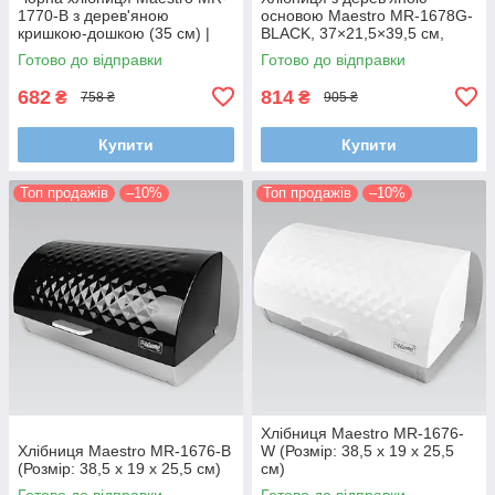
1770-B з дерев'яною
основою Maestro MR-1678G-
кришкою-дошкою (35 см) |
BLACK, 37×21,5×39,5 см,
Металевий корпус
чорна— стильне та безпечне
Готово до відправки
Готово до відправки
зберігання хліба
682
814
₴
₴
758 ₴
905 ₴
Купити
Купити
Топ продажів
–10%
Топ продажів
–10%
Хлібниця Maestro MR-1676-
Хлібниця Maestro MR-1676-B
W (Розмір: 38,5 x 19 x 25,5
(Розмір: 38,5 x 19 x 25,5 см)
см)
Готово до відправки
Готово до відправки