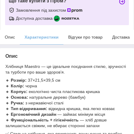
Що таке купити з Пром?
Замовлення під захистом
Доступна доставка
Опис
Характеристики
Відгуки про товар
Доставка
Опис
Хлібниця Maestro — це ідеальне поєднання стилю, зручності
та турботи про ваше здоров’я.
🔸
Розмір:
37×21,5×39,5 см
🔸
Колір:
чорна
🔸
Корпус:
екологічно чиста пластикова кришка
🔸
Основа:
натуральне дерево (бамбук)
🔸
Ручка:
з нержавіючої сталі
🔸
Тип відкривання:
відкидна кришка, яка легко ковзає
🔸
Ергономічний дизайн
— займає мінімум місця
🔸
Функціональність + гігієнічність
— хліб довше
залишається свіжим, не вбирає сторонні запахи
✅ Стильна хлібниця, яка прикрасить вашу кухню та подбає