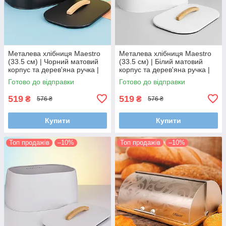
Металева хлібниця Maestro
Металева хлібниця Maestro
(33.5 см) | Чорний матовий
(33.5 см) | Білий матовий
корпус та дерев'яна ручка |
корпус та дерев'яна ручка |
Ергономічний дизайн
Ергономічний дизайн
Готово до відправки
Готово до відправки
519
519
₴
₴
576 ₴
576 ₴
Купити
Купити
Топ продажів
–10%
Топ продажів
–10%