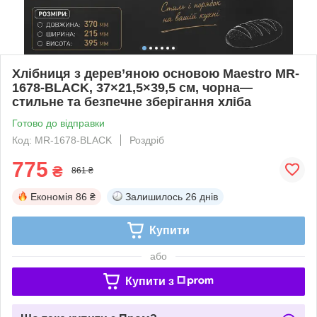
Хлібниця з дерев’яною основою Maestro MR-
1678-BLACK, 37×21,5×39,5 см, чорна—
стильне та безпечне зберігання хліба
Готово до відправки
Код: MR-1678-BLACK
Роздріб
775
₴
861 ₴
Економія
86 ₴
Залишилось
26 днів
Купити
або
Купити з