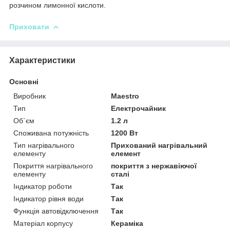
розчином лимонної кислоти.
Приховати
Характеристики
Основні
Виробник
Maestro
Тип
Електрочайник
Об`єм
1.2 л
Споживана потужність
1200 Вт
Тип нагрівального
Прихований нагрівальний
елементу
елемент
Покриття нагрівального
покриття з нержавіючої
елементу
сталі
Індикатор роботи
Так
Індикатор рівня води
Так
Функція автовідключення
Так
Матеріал корпусу
Кераміка