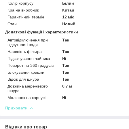
Колір корпусу
Білий
Країна виробник
Китай
Гарантійний термін
12 міс
Стан
Новий
Додаткові функції і характеристики
Автовідключення при
Так
відсутності води
Наявність фільтра
Так
Підсвічування чайника
Ні
Поворот на 360 градусів
Так
Блокування кришки
Так
Відсік для шнура
Так
Довжина мережевого
0.7 м
шнура
Малюнок на корпусі
Ні
Приховати
Відгуки про товар