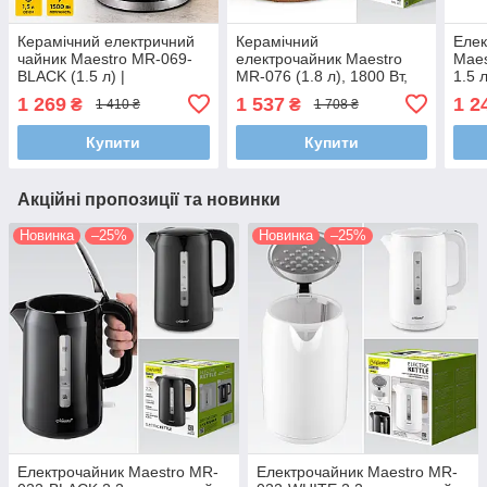
Керамічний електричний
Керамічний
Елек
чайник Maestro MR-069-
електрочайник Maestro
Maes
BLACK (1.5 л) |
MR-076 (1.8 л), 1800 Вт,
1.5 
Екологічний чорний
екологічний корпус,
корп
1 269
1 537
1 2
₴
₴
1 410 ₴
1 708 ₴
корпус, прихований
прихований нагрівальний
вим
нагрівач та автовимкнення
елемент
Купити
Купити
Акційні пропозиції та новинки
Новинка
–25%
Новинка
–25%
Електрочайник Maestro MR-
Електрочайник Maestro MR-