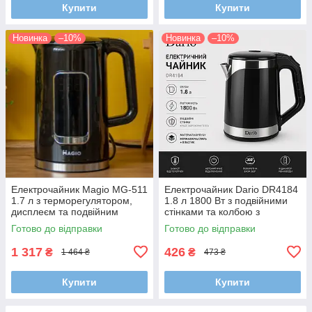
Купити
Купити
Новинка
–10%
Новинка
–10%
Електрочайник Magio MG-511
Електрочайник Dario DR4184
1.7 л з терморегулятором,
1.8 л 1800 Вт з подвійними
дисплеєм та подвійним
стінками та колбою з
корпусом (ефект термоса)
нержавіючої сталі
Готово до відправки
Готово до відправки
1 317
426
₴
₴
1 464 ₴
473 ₴
Купити
Купити