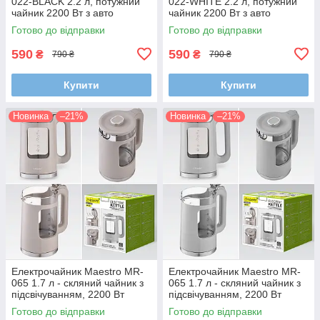
022-BLACK 2.2 л, потужний
022-WHITE 2.2 л, потужний
чайник 2200 Вт з авто
чайник 2200 Вт з авто
вимкненням і захистом від
вимкненням і захистом від
Готово до відправки
Готово до відправки
перегріву
перегріву
590
590
₴
₴
790 ₴
790 ₴
Купити
Купити
Новинка
–21%
Новинка
–21%
Електрочайник Maestro MR-
Електрочайник Maestro MR-
065 1.7 л - скляний чайник з
065 1.7 л - скляний чайник з
підсвічуванням, 2200 Вт
підсвічуванням, 2200 Вт
Готово до відправки
Готово до відправки