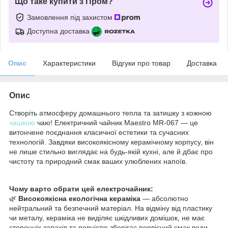
Що таке купити з Пром?
Замовлення під захистом
Доступна доставка
Опис
Характеристики
Відгуки про товар
Доставка
Опис
Створіть атмосферу домашнього тепла та затишку з кожною
чашкою
чаю! Електричний чайник Maestro MR-067 — це
витончене поєднання класичної естетики та сучасних
технологій. Завдяки високоякісному керамічному корпусу, він
не лише стильно виглядає на будь-якій кухні, але й дбає про
чистоту та природний смак ваших улюблених напоїв.
Чому варто обрати цей електрочайник:
🌿
Високоякісна екологічна кераміка
— абсолютно
нейтральний та безпечний матеріал. На відміну від пластику
чи металу, кераміка не виділяє шкідливих домішок, не має
сторонніх запахів та повністю зберігає первісний смак води.