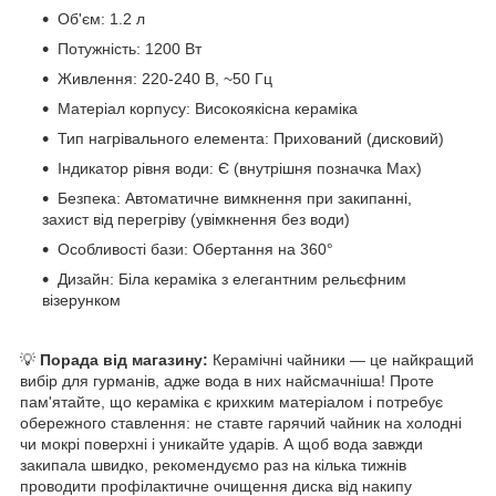
Об'єм: 1.2 л
Потужність: 1200 Вт
Живлення: 220-240 В, ~50 Гц
Матеріал корпусу: Високоякісна кераміка
Тип нагрівального елемента: Прихований (дисковий)
Індикатор рівня води: Є (внутрішня позначка Max)
Безпека: Автоматичне вимкнення при закипанні,
захист від перегріву (увімкнення без води)
Особливості бази: Обертання на 360°
Дизайн: Біла кераміка з елегантним рельєфним
візерунком
💡
Порада від магазину:
Керамічні чайники — це найкращий
вибір для гурманів, адже вода в них найсмачніша! Проте
пам'ятайте, що кераміка є крихким матеріалом і потребує
обережного ставлення: не ставте гарячий чайник на холодні
чи мокрі поверхні і уникайте ударів. А щоб вода завжди
закипала швидко, рекомендуємо раз на кілька тижнів
проводити профілактичне очищення диска від накипу