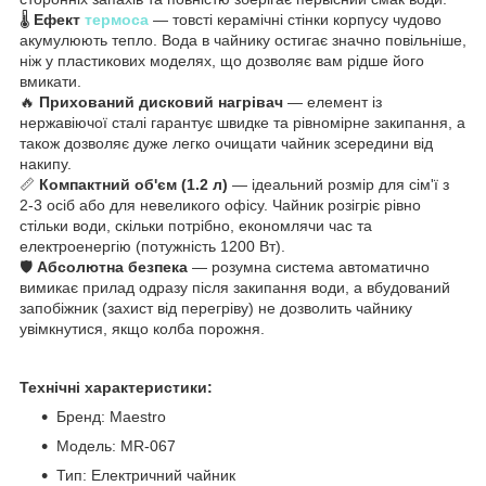
🌡️
Ефект
термоса
— товсті керамічні стінки корпусу чудово
акумулюють тепло. Вода в чайнику остигає значно повільніше,
ніж у пластикових моделях, що дозволяє вам рідше його
вмикати.
🔥
Прихований дисковий нагрівач
— елемент із
нержавіючої сталі гарантує швидке та рівномірне закипання, а
також дозволяє дуже легко очищати чайник зсередини від
накипу.
📏
Компактний об'єм (1.2 л)
— ідеальний розмір для сім'ї з
2-3 осіб або для невеликого офісу. Чайник розігріє рівно
стільки води, скільки потрібно, економлячи час та
електроенергію (потужність 1200 Вт).
🛡️
Абсолютна безпека
— розумна система автоматично
вимикає прилад одразу після закипання води, а вбудований
запобіжник (захист від перегріву) не дозволить чайнику
увімкнутися, якщо колба порожня.
Технічні характеристики:
Бренд: Maestro
Модель: MR-067
Тип: Електричний чайник