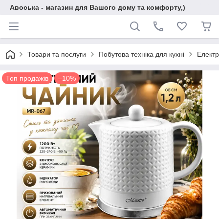
Авоська - магазин для Вашого дому та комфорту,)
Товари та послуги
Побутова техніка для кухні
Електр
Топ продажів
–10%