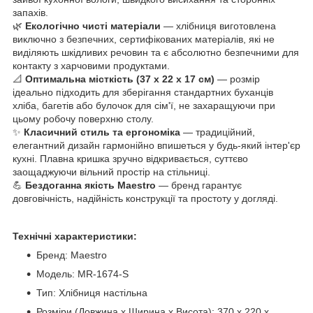
запахів.
🌿
Екологічно чисті матеріали
— хлібниця виготовлена
виключно з безпечних, сертифікованих матеріалів, які не
виділяють шкідливих речовин та є абсолютно безпечними для
контакту з харчовими продуктами.
📐
Оптимальна місткість (37 х 22 х 17 см)
— розмір
ідеально підходить для зберігання стандартних буханців
хліба, багетів або булочок для сім'ї, не захаращуючи при
цьому робочу поверхню столу.
✨
Класичний стиль та ергономіка
— традиційний,
елегантний дизайн гармонійно впишеться у будь-який інтер'єр
кухні. Плавна кришка зручно відкривається, суттєво
заощаджуючи вільний простір на стільниці.
💪
Бездоганна якість Maestro
— бренд гарантує
довговічність, надійність конструкції та простоту у догляді.
Технічні характеристики:
Бренд: Maestro
Модель: MR-1674-S
Тип: Хлібниця настільна
Розміри (Довжина х Ширина х Висота): 370 х 220 х