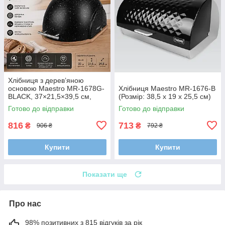
Хлібниця з дерев’яною
основою Maestro MR-1678G-
Хлібниця Maestro MR-1676-B
BLACK, 37×21,5×39,5 см,
(Розмір: 38,5 x 19 x 25,5 см)
чорна— стильне та безпечне
Готово до відправки
Готово до відправки
зберігання хліба
816
713
₴
₴
906 ₴
792 ₴
Купити
Купити
Показати ще
Про нас
98% позитивних з 815 відгуків за рік