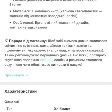
170 мм
Матеріали: Екологічно чисті (харчова сталь/пластик —
залежно від конкретної заводської ревізії)
Особливості: Ергономічний класичний дизайн,
компактне відкривання
💡
Порада від магазину:
Щоб хліб якомога довше залишався
свіжим і не пліснявів, намагайтеся тримати житню та
пшеничну випічку окремо (наприклад, у паперових пакетах).
Також рекомендуємо періодично (раз на 1-2 тижні) протирати
внутрішню поверхню
хлібниці
слабким розчином столового
оцту, після чого обов'язково витирати її насухо!
Приховати
Характеристики
Основні
Тип
Хлібниця