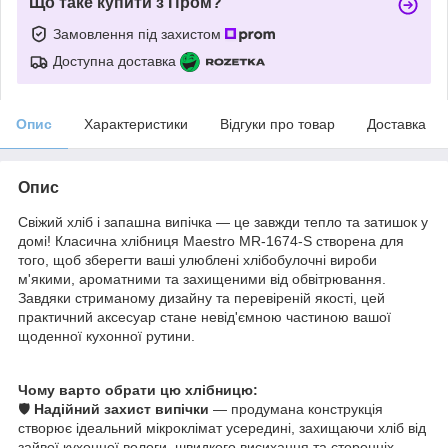
Що таке купити з Пром?
Замовлення під захистом
Доступна доставка
Опис
Характеристики
Відгуки про товар
Доставка
Опис
Свіжий хліб і запашна випічка — це завжди тепло та затишок у
домі! Класична хлібниця Maestro MR-1674-S створена для
того, щоб зберегти ваші улюблені хлібобулочні вироби
м'якими, ароматними та захищеними від обвітрювання.
Завдяки стриманому дизайну та перевіреній якості, цей
практичний аксесуар стане невід'ємною частиною вашої
щоденної кухонної рутини.
Чому варто обрати цю хлібницю:
🛡️
Надійний захист випічки
— продумана конструкція
створює ідеальний мікроклімат усередині, захищаючи хліб від
зайвої кухонної вологи, швидкого висихання та сторонніх