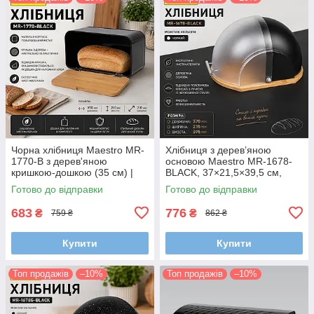
Чорна хлібниця Maestro MR-
Хлібниця з дерев’яною
1770-B з дерев'яною
основою Maestro MR-1678-
кришкою-дошкою (35 см) |
BLACK, 37×21,5×39,5 см,
Металевий корпус
чорна— стильне та безпечне
Готово до відправки
Готово до відправки
зберігання хліба
683
776
₴
₴
759 ₴
862 ₴
Купити
Купити
Топ продажів
–10%
Топ продажів
–10%