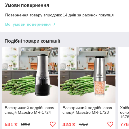
Умови повернення
Повернення товару впродовж 14 днів за рахунок покупця
Всі умови повернення
Подібні товари компанії
Електричний подрібнювач
Електричний подрібнювач
Хліб
спецій Maestro MR-1724
спецій Maestro MR-1723
осно
167
37×2
531
424
776
₴
₴
590 ₴
471 ₴
стил