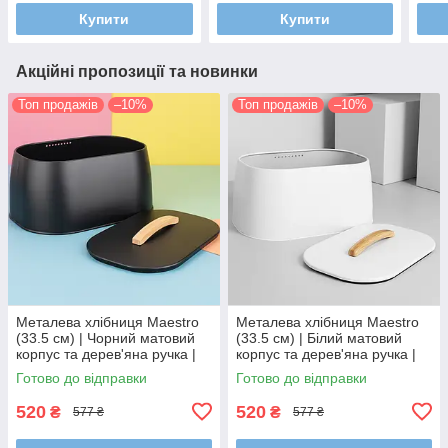
збер
Купити
Купити
Акційні пропозиції та новинки
Топ продажів
–10%
Топ продажів
–10%
Металева хлібниця Maestro
Металева хлібниця Maestro
(33.5 см) | Чорний матовий
(33.5 см) | Білий матовий
корпус та дерев'яна ручка |
корпус та дерев'яна ручка |
Ергономічний дизайн
Ергономічний дизайн
Готово до відправки
Готово до відправки
520
520
₴
₴
577 ₴
577 ₴