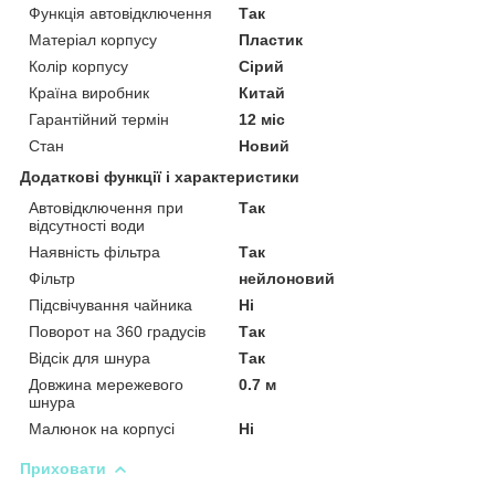
Функція автовідключення
Так
Матеріал корпусу
Пластик
Колір корпусу
Сірий
Країна виробник
Китай
Гарантійний термін
12 міс
Стан
Новий
Додаткові функції і характеристики
Автовідключення при
Так
відсутності води
Наявність фільтра
Так
Фільтр
нейлоновий
Підсвічування чайника
Ні
Поворот на 360 градусів
Так
Відсік для шнура
Так
Довжина мережевого
0.7 м
шнура
Малюнок на корпусі
Ні
Приховати