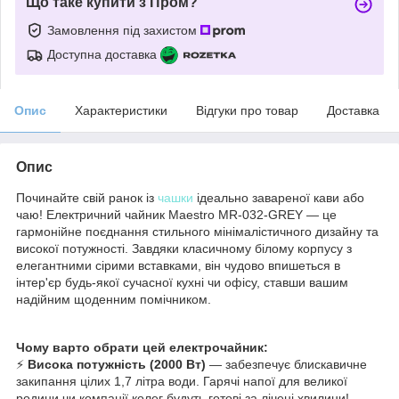
Що таке купити з Пром?
Замовлення під захистом
Доступна доставка
Опис
Характеристики
Відгуки про товар
Доставка
Опис
Починайте свій ранок із
чашки
ідеально завареної кави або
чаю! Електричний чайник Maestro MR-032-GREY — це
гармонійне поєднання стильного мінімалістичного дизайну та
високої потужності. Завдяки класичному білому корпусу з
елегантними сірими вставками, він чудово впишеться в
інтер'єр будь-якої сучасної кухні чи офісу, ставши вашим
надійним щоденним помічником.
Чому варто обрати цей електрочайник:
⚡
Висока потужність (2000 Вт)
— забезпечує блискавичне
закипання цілих 1,7 літра води. Гарячі напої для великої
родини чи компанії колег будуть готові за лічені хвилини!