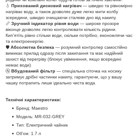
💧
Прихований дисковий нагрівач
— швидко та рівномірно
нагріває воду, а також дозволяє дуже легко мити колбу
зсередини, швидко очищаючи сталеве дно від накипу.
📏
Зручний індикатор рівня води
— широке прозоре
віконце дозволяє легко контролювати кількість рідини.
Кип'ятіть рівно стільки води, скільки потрібно, економлячи час
та електроенергію.
🛡️
Абсолютна безпека
— розумний контролер самостійно
вимикає прилад одразу після закипання та має надійний
захист від перегріву (блокує увімкнення, якщо всередині
немає води).
🚰
Вбудований фільтр
— спеціальна сіточка на носику
затримує дрібні частинки накипу, гарантуючи, що у вашу
чашку потрапить лише ідеально чиста вода.
Технічні характеристики:
Бренд: Maestro
Модель: MR-032-GREY
Тип: Електричний чайник
Об'єм: 1.7 л