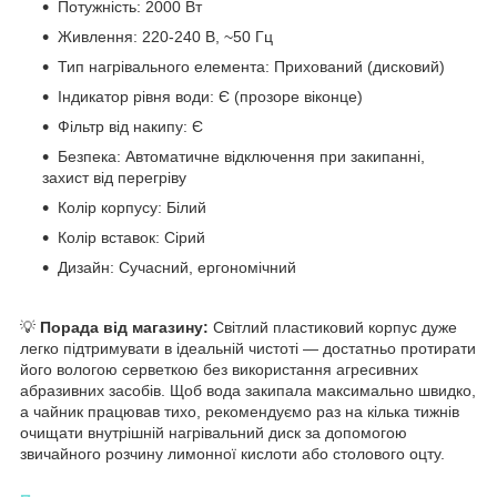
Потужність: 2000 Вт
Живлення: 220-240 В, ~50 Гц
Тип нагрівального елемента: Прихований (дисковий)
Індикатор рівня води: Є (прозоре віконце)
Фільтр від накипу: Є
Безпека: Автоматичне відключення при закипанні,
захист від перегріву
Колір корпусу: Білий
Колір вставок: Сірий
Дизайн: Сучасний, ергономічний
💡
Порада від магазину:
Світлий пластиковий корпус дуже
легко підтримувати в ідеальній чистоті — достатньо протирати
його вологою серветкою без використання агресивних
абразивних засобів. Щоб вода закипала максимально швидко,
а чайник працював тихо, рекомендуємо раз на кілька тижнів
очищати внутрішній нагрівальний диск за допомогою
звичайного розчину лимонної кислоти або столового оцту.