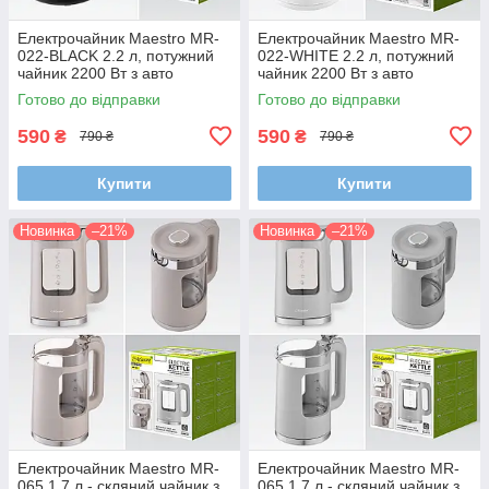
Електрочайник Maestro MR-
Електрочайник Maestro MR-
022-BLACK 2.2 л, потужний
022-WHITE 2.2 л, потужний
чайник 2200 Вт з авто
чайник 2200 Вт з авто
вимкненням і захистом від
вимкненням і захистом від
Готово до відправки
Готово до відправки
перегріву
перегріву
590
590
₴
₴
790 ₴
790 ₴
Купити
Купити
Новинка
–21%
Новинка
–21%
Електрочайник Maestro MR-
Електрочайник Maestro MR-
065 1.7 л - скляний чайник з
065 1.7 л - скляний чайник з