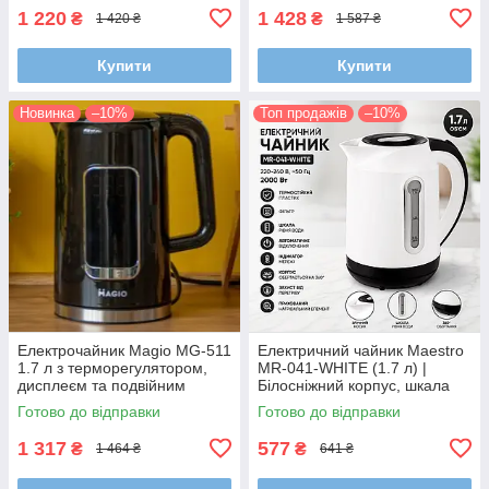
1 220
1 428
₴
₴
1 420 ₴
1 587 ₴
Купити
Купити
Новинка
–10%
Топ продажів
–10%
Електрочайник Magio MG-511
Електричний чайник Maestro
1.7 л з терморегулятором,
MR-041-WHITE (1.7 л) |
дисплеєм та подвійним
Білосніжний корпус, шкала
корпусом (ефект термоса)
рівня води та прихований
Готово до відправки
Готово до відправки
нагрівач (2000 Вт)
1 317
577
₴
₴
1 464 ₴
641 ₴