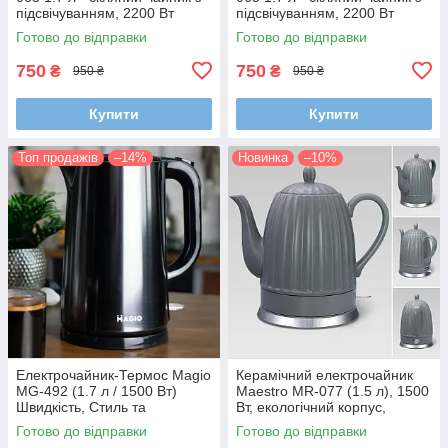
підсвічуванням, 2200 Вт
підсвічуванням, 2200 Вт
Готово до відправки
Готово до відправки
750
750
₴
₴
950 ₴
950 ₴
Купити
Купити
Топ продажів
–14%
Новинка
–10%
Електрочайник-Термос Magio
Керамічний електрочайник
MG-492 (1.7 л / 1500 Вт)
Maestro MR-077 (1.5 л), 1500
Швидкість, Стиль та
Вт, екологічний корпус,
Збереження Тепла!
прихований нагрівальний
Готово до відправки
Готово до відправки
елемент