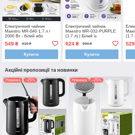
Електричний чайник
Електричний чайник
Елек
Maestro MR-040 1,7 л /
Maestro MR-032-PURPLE
Mae
2000 Вт - білий або
(1.7 л) | Білий із
(1.7
чорний корпус із
фіолетовими вставками,
інди
549
624
529
₴
₴
610 ₴
694 ₴
кольоровими вставками
прихований нагрівач та
прих
фільтр (2000 Вт)
(220
Купити
Купити
Акційні пропозиції та новинки
Новинка
–25%
Новинка
–25%