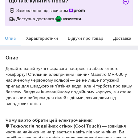
Що таке купити з Пром?
Замовлення під захистом
Доступна доставка
Опис
Характеристики
Відгуки про товар
Доставка
Опис
Додайте вашій кухні яскравого настрою та абсолютного
комфорту! Стильний електричний чайник Maestro MR-030 у
насиченому червоному кольорі — це не лише потужний
прилад для швидкого кип'ятіння води, але й турбота про вашу
безпеку. Завдяки інноваційному подвійному корпусу, він стане
ідеальним вибором для сімей з дітьми, захищаючи від
випадкових опіків.
Чому варто обрати цей електрочайник:
🛡️
Технологія подвійних стінок (Cool Touch)
— зовнішня
частина чайника не нагрівається навіть під час кипіння. Ви
надійно захищені від опіків, а вода всередині значно довше