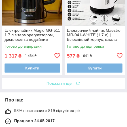
Електрочайник Magio MG-511
Електричний чайник Maestro
1.7 л з терморегулятором,
MR-041-WHITE (1.7 л) |
дисплеєм та подвійним
Білосніжний корпус, шкала
корпусом (ефект термоса)
рівня води та прихований
Готово до відправки
Готово до відправки
нагрівач (2000 Вт)
1 317
577
₴
₴
1 464 ₴
641 ₴
Купити
Купити
Показати ще
Про нас
98% позитивних з 819 відгуків за рік
Працює з 24.05.2017