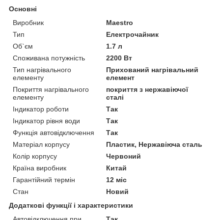
Основні
Виробник
Maestro
Тип
Електрочайник
Об`єм
1.7 л
Споживана потужність
2200 Вт
Тип нагрівального
Прихований нагрівальний
елементу
елемент
Покриття нагрівального
покриття з нержавіючої
елементу
сталі
Індикатор роботи
Так
Індикатор рівня води
Так
Функція автовідключення
Так
Матеріал корпусу
Пластик, Нержавіюча сталь
Колір корпусу
Червоний
Країна виробник
Китай
Гарантійний термін
12 міс
Стан
Новий
Додаткові функції і характеристики
Автовідключення при
Так