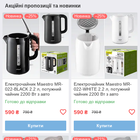
Акційні пропозиції та новинки
Новинка
–25%
Новинка
–25%
Електрочайник Maestro MR-
Електрочайник Maestro MR-
022-BLACK 2.2 л, потужний
022-WHITE 2.2 л, потужний
чайник 2200 Вт з авто
чайник 2200 Вт з авто
вимкненням і захистом від
вимкненням і захистом від
Готово до відправки
Готово до відправки
перегріву
перегріву
590
590
₴
₴
790 ₴
790 ₴
Купити
Купити
Новинка
–21%
Новинка
–21%