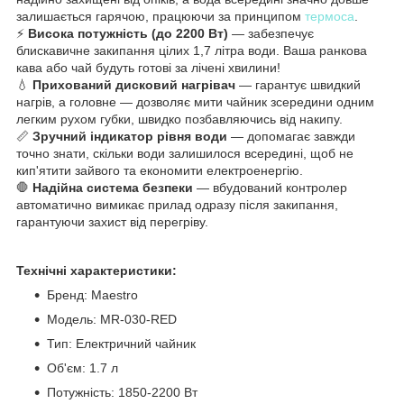
залишається гарячою, працюючи за принципом
термоса
.
⚡
Висока потужність (до 2200 Вт)
— забезпечує
блискавичне закипання цілих 1,7 літра води. Ваша ранкова
кава або чай будуть готові за лічені хвилини!
💧
Прихований дисковий нагрівач
— гарантує швидкий
нагрів, а головне — дозволяє мити чайник зсередини одним
легким рухом губки, швидко позбавляючись від накипу.
📏
Зручний індикатор рівня води
— допомагає завжди
точно знати, скільки води залишилося всередині, щоб не
кип'ятити зайвого та економити електроенергію.
🛑
Надійна система безпеки
— вбудований контролер
автоматично вимикає прилад одразу після закипання,
гарантуючи захист від перегріву.
Технічні характеристики:
Бренд: Maestro
Модель: MR-030-RED
Тип: Електричний чайник
Об'єм: 1.7 л
Потужність: 1850-2200 Вт