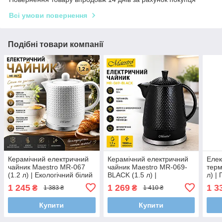
Всі умови повернення
Подібні товари компанії
Керамічний електричний
Керамічний електричний
Елек
чайник Maestro MR-067
чайник Maestro MR-069-
терм
(1.2 л) | Екологічний білий
BLACK (1.5 л) |
л) |
корпус із рельєфним
Екологічний чорний
нерж
1 245
1 269
1 3
₴
₴
1 383 ₴
1 410 ₴
візерунком та
корпус, прихований
захис
автовимкнення
нагрівач та автовимкнення
Купити
Купити