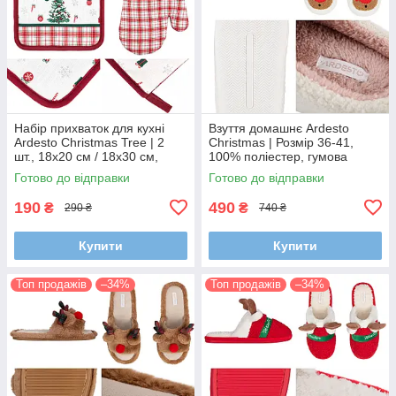
Набір прихваток для кухні
Взуття домашнє Ardesto
Ardesto Christmas Tree | 2
Christmas | Розмір 36-41,
шт., 18х20 см / 18х30 см,
100% поліестер, гумова
зелений, святковий
підошва, білий
Готово до відправки
Готово до відправки
190
490
₴
₴
290 ₴
740 ₴
Купити
Купити
Топ продажів
–34%
Топ продажів
–34%