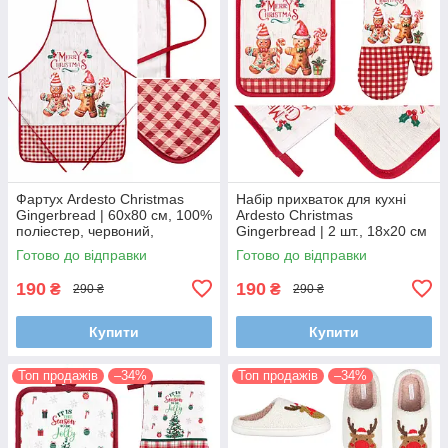
Фартух Ardesto Christmas
Набір прихваток для кухні
Gingerbread | 60х80 см, 100%
Ardesto Christmas
поліестер, червоний,
Gingerbread | 2 шт., 18х20 см
святковий
/ 18х30 см, червоний,
Готово до відправки
Готово до відправки
святковий
190
190
₴
₴
290 ₴
290 ₴
Купити
Купити
Топ продажів
–34%
Топ продажів
–34%