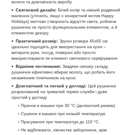
вологи та довговічність виробу.
Святковий дизайн:
Білий колір та ніжний різдвяний
малюнок (уточніть, якщо є конкретний мотив Happy
Holidays) миттєво створюють відчуття свята, роблячи
рушничок не просто функціональним елементом, а й
елементом декору.
Практичний розмір:
Зручні розміри 45х65 см
ідеально підходять для використання на кухні –
витирати руки, посуд, поверхні або просто
використовувати як елемент святкового сервірування.
Відмінне поглинання:
Завдяки своєму складу,
рушничок ефективно вбирає вологу, що робить його
незамінним помічником на кухні.
Довговічний та легкий у догляді:
Цей рушничок
розрахований на тривалий термін служби і дуже
простий у догляді:
Прання в машині при 30 °C (делікатний режим).
Сушіння в машині при низькій температурі.
Прасування при температурі до 110 °C.
Не відбілювати, хімчистка заборонена, крім