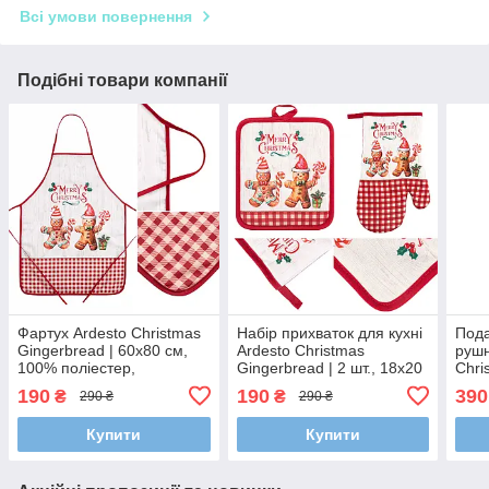
Всі умови повернення
Подібні товари компанії
Фартух Ardesto Christmas
Набір прихваток для кухні
Пода
Gingerbread | 60х80 см,
Ardesto Christmas
рушн
100% поліестер,
Gingerbread | 2 шт., 18х20
Chri
червоний, святковий
см / 18х30 см, червоний,
38х6
190
190
390
₴
₴
290 ₴
290 ₴
святковий
черв
Купити
Купити