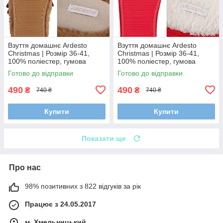
Взуття домашнє Ardesto
Взуття домашнє Ardesto
Christmas | Розмір 36-41,
Christmas | Розмір 36-41,
100% поліестер, гумова
100% поліестер, гумова
підошва, коричневий
підошва, червоний
Готово до відправки
Готово до відправки
490
490
₴
₴
740 ₴
740 ₴
Купити
Купити
Показати ще
Про нас
98% позитивних з 822 відгуків за рік
Працює з 24.05.2017
м. Хмельницький