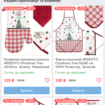
Акційні пропозиції та новинки
Топ продажів
–45%
Топ продажів
–34%
Рукавичка-прихватка кухонна
Фартух кухонний ARDESTO
ARDESTO Christmas Tree
Christmas Tree 60х80 см,
18х30см, Зелена, Новорічний
100% Поліестер, Зелений,
декор (Різдвяна ялинка)
Новорічний декор (Різдвяна
Готово до відправки
Готово до відправки
ялинка)
120
190
₴
₴
220 ₴
290 ₴
Купити
Купити
Топ продажів
–34%
Топ продажів
–34%