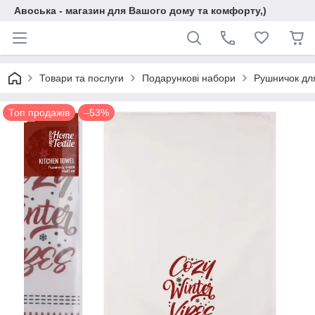
Авоська - магазин для Вашого дому та комфорту,)
Товари та послуги
Подарункові набори
Рушничок для
Топ продажів
–53%