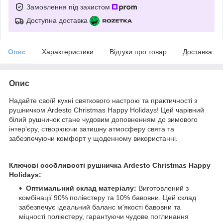
Замовлення під захистом
Доступна доставка
Опис
Характеристики
Відгуки про товар
Доставка
Опис
Надайте своїй кухні святкового настрою та практичності з
рушничком Ardesto Christmas Happy Holidays! Цей чарівний
білий рушничок стане чудовим доповненням до зимового
інтер'єру, створюючи затишну атмосферу свята та
забезпечуючи комфорт у щоденному використанні.
Ключові особливості рушничка Ardesto Christmas Happy
Holidays:
Оптимальний склад матеріалу:
Виготовлений з
комбінації 90% поліестеру та 10% бавовни. Цей склад
забезпечує ідеальний баланс м'якості бавовни та
міцності поліестеру, гарантуючи чудове поглинання