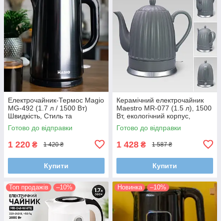
Електрочайник-Термос Magio
Керамічний електрочайник
MG-492 (1.7 л / 1500 Вт)
Maestro MR-077 (1.5 л), 1500
Швидкість, Стиль та
Вт, екологічний корпус,
Збереження Тепла!
прихований нагрівальний
Готово до відправки
Готово до відправки
елемент
1 220
1 428
₴
₴
1 420 ₴
1 587 ₴
Купити
Купити
Топ продажів
–10%
Новинка
–10%