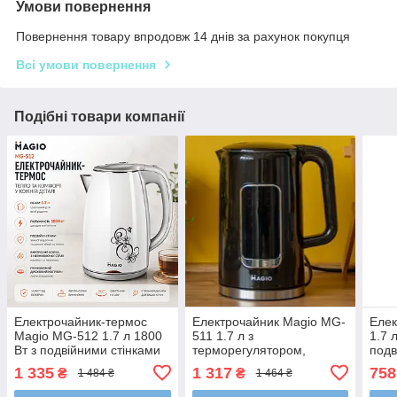
Умови повернення
Повернення товару впродовж 14 днів за рахунок покупця
Всі умови повернення
Подібні товари компанії
Електрочайник-термос
Електрочайник Magio MG-
Елек
Magio MG-512 1.7 л 1800
511 1.7 л з
1.7 
Вт з подвійними стінками
терморегулятором,
подв
та захистом від опіків
дисплеєм та подвійним
Вт, 
1 335
1 317
758
₴
₴
1 484 ₴
1 464 ₴
корпусом (ефект термоса)
вими
037