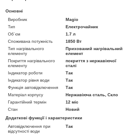
Основні
Виробник
Magio
Тип
Електрочайник
Об`єм
1.7 л
Споживана потужність
1850 Вт
Тип нагрівального
Прихований нагрівальний
елементу
елемент
Покриття нагрівального
покриття з нержавіючої
елементу
сталі
Індикатор роботи
Так
Індикатор рівня води
Так
Функція автовідключення
Так
Матеріал корпусу
Нержавіюча сталь, Скло
Гарантійний термін
12 міс
Стан
Новий
Додаткові функції і характеристики
Автовідключення при
Так
відсутності води