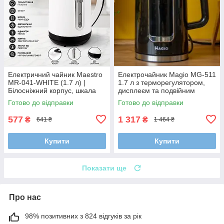
Електричний чайник Maestro
Електрочайник Magio MG-511
MR-041-WHITE (1.7 л) |
1.7 л з терморегулятором,
Білосніжний корпус, шкала
дисплеєм та подвійним
рівня води та прихований
корпусом (ефект термоса)
Готово до відправки
Готово до відправки
нагрівач (2000 Вт)
577
1 317
₴
₴
641 ₴
1 464 ₴
Купити
Купити
Показати ще
Про нас
98% позитивних з 824 відгуків за рік