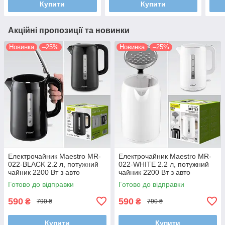
Купити
Купити
Акційні пропозиції та новинки
Новинка
–25%
Новинка
–25%
Електрочайник Maestro MR-
Електрочайник Maestro MR-
022-BLACK 2.2 л, потужний
022-WHITE 2.2 л, потужний
чайник 2200 Вт з авто
чайник 2200 Вт з авто
вимкненням і захистом від
вимкненням і захистом від
Готово до відправки
Готово до відправки
перегріву
перегріву
590
590
₴
₴
790 ₴
790 ₴
Купити
Купити