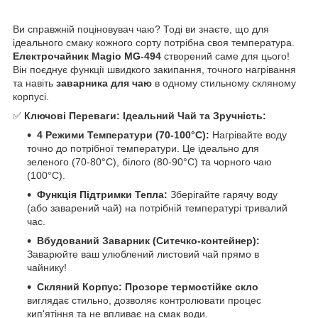
Ви справжній поціновувач чаю? Тоді ви знаєте, що для
ідеального смаку кожного сорту потрібна своя температура.
Електрочайник Magio MG-494
створений саме для цього!
Він поєднує функції швидкого закипання, точного нагрівання
та навіть
заварника для чаю
в одному стильному скляному
корпусі.
✅
Ключові Переваги: Ідеальний Чай та Зручність:
4 Режими Температури (70-100°C):
Нагрівайте воду
точно до потрібної температури. Це ідеально для
зеленого (70-80°C), білого (80-90°C) та чорного чаю
(100°C).
Функція Підтримки Тепла:
Зберігайте гарячу воду
(або заварений чай) на потрібній температурі тривалий
час.
Вбудований Заварник (Ситечко-контейнер):
Заварюйте ваш улюблений листовий чай прямо в
чайнику!
Скляний Корпус:
Прозоре термостійке скло
виглядає стильно, дозволяє контролювати процес
кип'ятіння та не впливає на смак води.