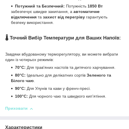
Потужний та Безпечний:
Потужність
1850 Вт
забезпечує швидке закипання, а
автоматичне
відключення
та
захист від перегріву
гарантують
безпеку використання.
🌡️
Точний Вибір Температури для Ваших Напоїв:
Завдяки вбудованому терморегулятору, ви можете вибрати
один із чотирьох режимів:
70°C:
Для трав'яних настоїв та дитячого харчування.
80°C:
Ідеально для делікатних сортів
Зеленого та
Білого чаю
.
90°C:
Для Улунів та кави у френч-пресі.
100°C:
Для чорного чаю та швидкого кип'ятіння.
Приховати
Характеристики