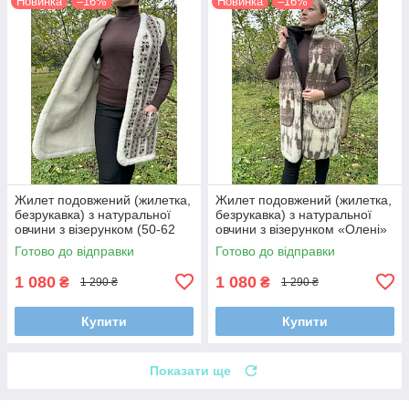
Новинка
–16%
Новинка
–16%
Жилет подовжений (жилетка,
Жилет подовжений (жилетка,
безрукавка) з натуральної
безрукавка) з натуральної
овчини з візерунком (50-62
овчини з візерунком «Олені»
р.)
(60-68 р.)
Готово до відправки
Готово до відправки
1 080
1 080
₴
₴
1 290 ₴
1 290 ₴
Купити
Купити
Показати ще