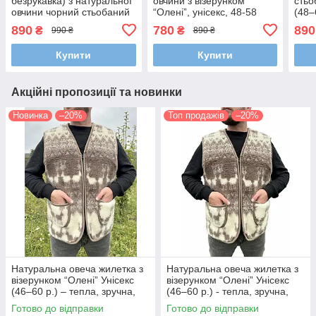
безрукавка) з натуральної
овчини з візерунком
стьо
овчини чорний стьобаний
“Олені”, унісекс, 48-58
(48–
з хутром (48-58 р.)
розмірів - теплий жилет
вод
890
780
890
₴
₴
990 ₴
890 ₴
безрукавка з овечої вовни
ткан
стій
Купити
Купити
Акційні пропозиції та новинки
Новинка
–20%
Топ продажів
–20%
Натуральна овеча жилетка з
Натуральна овеча жилетка з
візерунком “Олені” Унісекс
візерунком “Олені” Унісекс
(46–60 р.) – тепла, зручна,
(46–60 р.) - тепла, зручна,
екологічна, для дому та
екологічна, для дому та
Готово до відправки
Готово до відправки
прогулянок
прогулянок