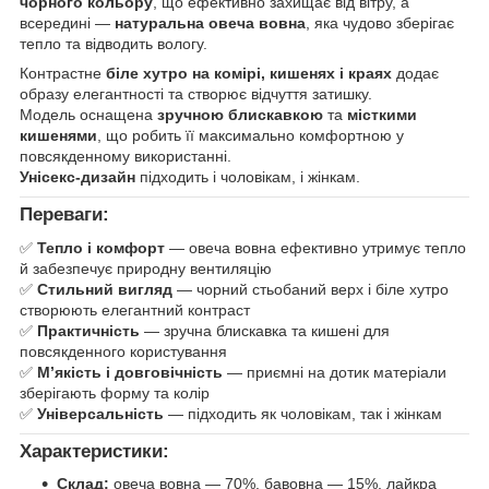
чорного кольору
, що ефективно захищає від вітру, а
всередині —
натуральна овеча вовна
, яка чудово зберігає
тепло та відводить вологу.
Контрастне
біле хутро на комірі, кишенях і краях
додає
образу елегантності та створює відчуття затишку.
Модель оснащена
зручною блискавкою
та
місткими
кишенями
, що робить її максимально комфортною у
повсякденному використанні.
Унісекс-дизайн
підходить і чоловікам, і жінкам.
Переваги:
✅
Тепло і комфорт
— овеча вовна ефективно утримує тепло
й забезпечує природну вентиляцію
✅
Стильний вигляд
— чорний стьобаний верх і біле хутро
створюють елегантний контраст
✅
Практичність
— зручна блискавка та кишені для
повсякденного користування
✅
М’якість і довговічність
— приємні на дотик матеріали
зберігають форму та колір
✅
Універсальність
— підходить як чоловікам, так і жінкам
Характеристики:
Склад:
овеча вовна — 70%, бавовна — 15%, лайкра