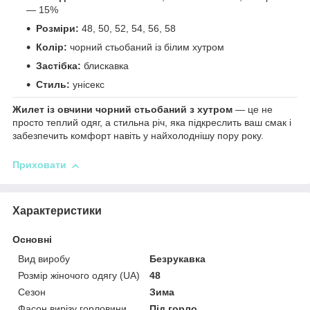
— 15%
Розміри:
48, 50, 52, 54, 56, 58
Колір:
чорний стьобаний із білим хутром
Застібка:
блискавка
Стиль:
унісекс
Жилет із овчини чорний стьобаний з хутром
— це не
просто теплий одяг, а стильна річ, яка підкреслить ваш смак і
забезпечить комфорт навіть у найхолоднішу пору року.
Приховати
Характеристики
Основні
Вид виробу
Безрукавка
Розмір жіночого одягу (UA)
48
Сезон
Зима
Фасон вирізу горловини
Під горло