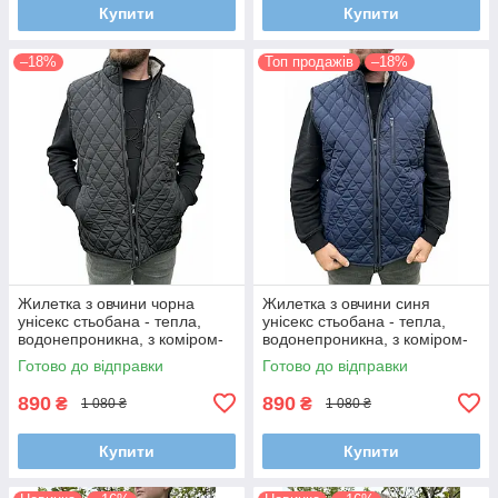
Купити
Купити
–18%
Топ продажів
–18%
Жилетка з овчини чорна
Жилетка з овчини синя
унісекс стьобана - тепла,
унісекс стьобана - тепла,
водонепроникна, з коміром-
водонепроникна, з коміром-
стійкою (розміри 46-60)
стійкою (розміри 46-60)
Готово до відправки
Готово до відправки
890
890
₴
₴
1 080 ₴
1 080 ₴
Купити
Купити