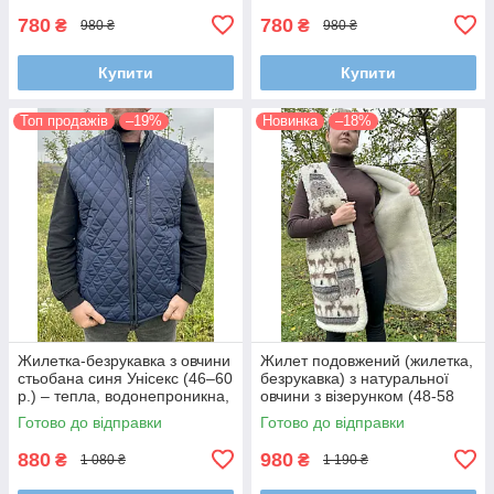
780
780
₴
₴
980 ₴
980 ₴
Купити
Купити
Топ продажів
–19%
Новинка
–18%
Жилетка-безрукавка з овчини
Жилет подовжений (жилетка,
стьобана синя Унісекс (46–60
безрукавка) з натуральної
р.) – тепла, водонепроникна,
овчини з візерунком (48-58
з коміром-стійкою та
р.)
Готово до відправки
Готово до відправки
блискавкою
880
980
₴
₴
1 080 ₴
1 190 ₴