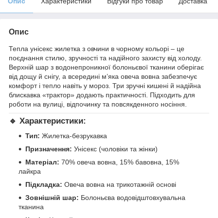
Опис
Характеристики
Відгуки про товар
Доставка
Опис
Тепла унісекс жилетка з овчини в чорному кольорі – це
поєднання стилю, зручності та надійного захисту від холоду.
Верхній шар з водонепроникної болоньєвої тканини оберігає
від дощу й снігу, а всередині м’яка овеча вовна забезпечує
комфорт і тепло навіть у мороз. Три зручні кишені й надійна
блискавка «трактор» додають практичності. Підходить для
роботи на вулиці, відпочинку та повсякденного носіння.
🔹 Характеристики:
Тип:
Жилетка-безрукавка
Призначення:
Унісекс (чоловіки та жінки)
Матеріал:
70% овеча вовна, 15% бавовна, 15%
лайкра
Підкладка:
Овеча вовна на трикотажній основі
Зовнішній шар:
Болоньєва водовідштовхувальна
тканина