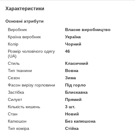
Характеристики
Основні атрибути
Виробник
Власне виробництво
Країна виробник
Україна
Колір
Чорний
Розмір чоловічого одягу
46
(UA)
Стиль
Класичний
Тип тканини
Вовна
Сезон
Зима
Фасон вирізу горловини
Під горло
Застібка
Блискавка
Силует
Прямий
Кількість кишень
3 шт.
Стан
Новий
Капюшон
Без капюшона
Тип коміра
Стійка