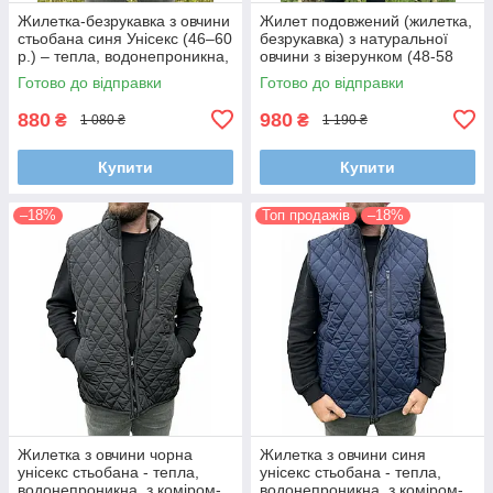
Жилетка-безрукавка з овчини
Жилет подовжений (жилетка,
стьобана синя Унісекс (46–60
безрукавка) з натуральної
р.) – тепла, водонепроникна,
овчини з візерунком (48-58
з коміром-стійкою та
р.)
Готово до відправки
Готово до відправки
блискавкою
880
980
₴
₴
1 080 ₴
1 190 ₴
Купити
Купити
–18%
Топ продажів
–18%
Жилетка з овчини чорна
Жилетка з овчини синя
унісекс стьобана - тепла,
унісекс стьобана - тепла,
водонепроникна, з коміром-
водонепроникна, з коміром-