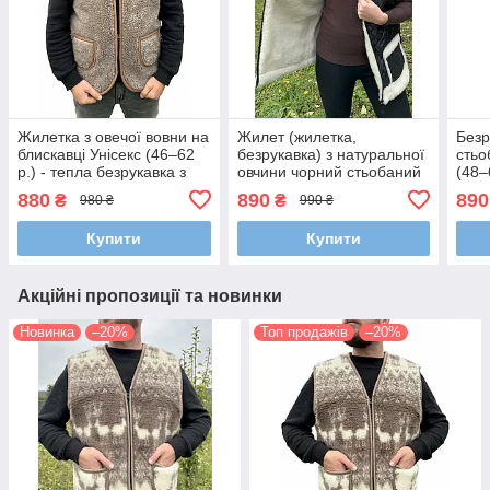
Жилетка з овечої вовни на
Жилет (жилетка,
Безр
блискавці Унісекс (46–62
безрукавка) з натуральної
стьо
р.) - тепла безрукавка з
овчини чорний стьобаний
(48–
натуральної вовни для
з хутром (48-58 р.)
вод
880
890
890
₴
₴
980 ₴
990 ₴
дому, роботи та
ткан
прогулянок
стій
Купити
Купити
Акційні пропозиції та новинки
Новинка
–20%
Топ продажів
–20%