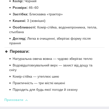
Колір:
Чорний
Розміри:
46–60
Застібка:
Блискавка «трактор»
Кишені:
3 (зовнішні)
Особливості:
Комір-стійка, водонепроникна, тепла,
стьобана
Догляд:
Легка в очищенні, зберігає форму після
прання
🔹 Переваги:
Натуральна овеча вовна — чудово зберігає тепло
Водовідштовхувальний верх — захист від дощу та
снігу
Комір-стійка — утеплює шию
Практичність — три місткі кишені
Підходить для будь-якої погоди й сезону
Приховати