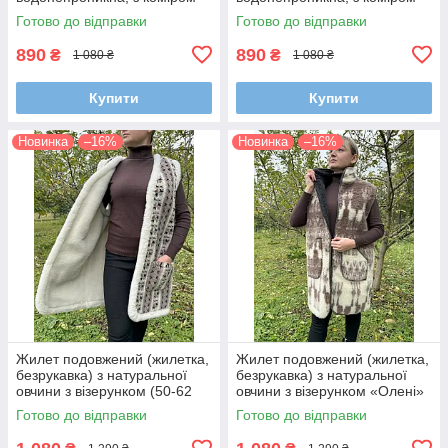
стійкою (розміри 46-60)
стійкою (розміри 46-60)
Готово до відправки
Готово до відправки
890
890
₴
₴
1 080 ₴
1 080 ₴
Купити
Купити
Новинка
–16%
Новинка
–16%
Жилет подовжений (жилетка,
Жилет подовжений (жилетка,
безрукавка) з натуральної
безрукавка) з натуральної
овчини з візерунком (50-62
овчини з візерунком «Олені»
р.)
(60-68 р.)
Готово до відправки
Готово до відправки