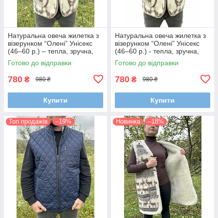
Натуральна овеча жилетка з
Натуральна овеча жилетка з
візерунком “Олені” Унісекс
візерунком “Олені” Унісекс
(46–60 р.) – тепла, зручна,
(46–60 р.) - тепла, зручна,
екологічна, для дому та
екологічна, для дому та
Готово до відправки
Готово до відправки
прогулянок
прогулянок
780
780
₴
₴
980 ₴
980 ₴
Купити
Купити
Топ продажів
–19%
Новинка
–18%