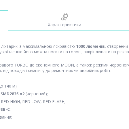
Характеристики
й ліхтарик із максимальною яскравістю
1000 люменів
, створений
 кріпленню його можна носити на голові, закріплювати на рюкза
скравого TURBO до економного MOON, а також режими червоного 
від походів і кемпінгу до ремонтних чи аварійних робіт.
о 140 м);
,
SMD2835 x2
(червоний);
RED HIGH, RED LOW, RED FLASH;
USB-C
;
вання;