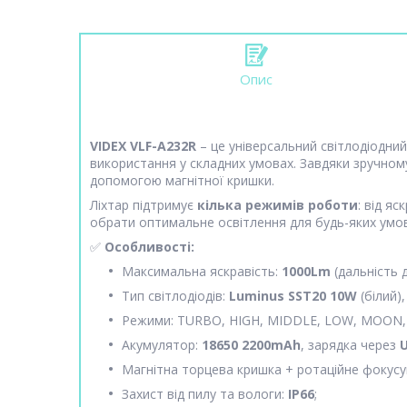
Опис
VIDEX VLF-A232R
– це універсальний світлодіодни
використання у складних умовах. Завдяки зручному
допомогою магнітної кришки.
Ліхтар підтримує
кілька режимів роботи
: від я
обрати оптимальне освітлення для будь-яких умов: 
✅
Особливості:
Максимальна яскравість:
1000Lm
(дальність д
Тип світлодіодів:
Luminus SST20 10W
(білий)
Режими: TURBO, HIGH, MIDDLE, LOW, MOON, 
Акумулятор:
18650 2200mAh
, зарядка через
Магнітна торцева кришка + ротаційне фокусу
Захист від пилу та вологи:
IP66
;