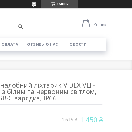
Кошик
Кошик
И ОПЛАТА
ОТЗЫВЫ О НАС
НОВОСТИ
налобний ліхтарик VIDEX VLF-
з білим та червоним світлом,
SB-C зарядка, IP66
1 450 ₴
1 615 ₴