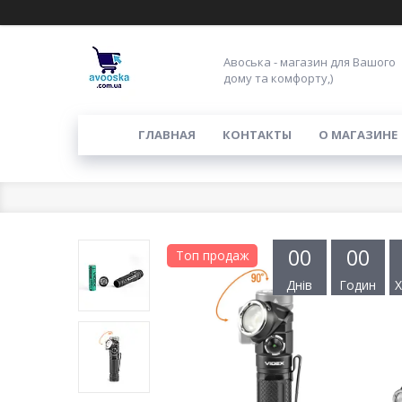
Авоська - магазин для Вашого
дому та комфорту,)
ГЛАВНАЯ
КОНТАКТЫ
О МАГАЗИНЕ
0
0
0
0
Топ продаж
Днів
Годин
Х