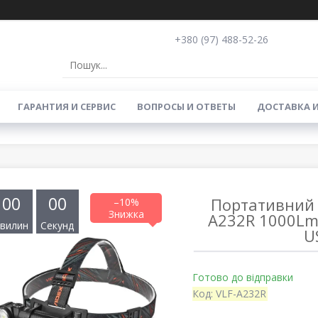
+380 (97) 488-52-26
ГАРАНТИЯ И СЕРВИС
ВОПРОСЫ И ОТВЕТЫ
ДОСТАВКА 
0
0
0
0
Портативний 
–10%
A232R 1000Lm 
вилин
Секунд
U
Готово до відправки
Код:
VLF-A232R