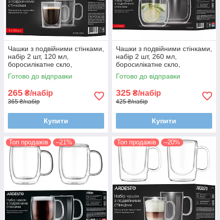
Чашки з подвійними стінками,
Чашки з подвійними стінками,
набір 2 шт, 120 мл,
набір 2 шт, 260 мл,
боросилікатне скло,
боросилікатне скло,
термостійкі, прозорі
термостійкі, прозорі
Готово до відправки
Готово до відправки
265
325
₴/набір
₴/набір
365 ₴/набір
425 ₴/набір
Купити
Купити
Топ продажів
–21%
Топ продажів
–20%