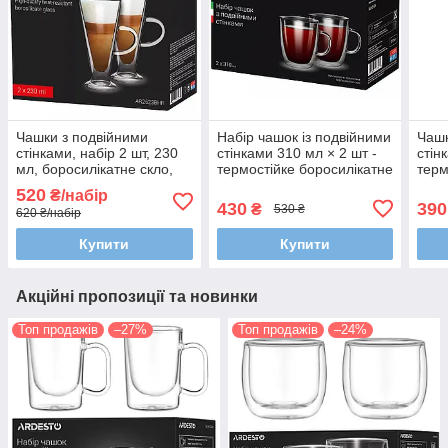
Чашки з подвійними
Набір чашок із подвійними
Чашк
стінками, набір 2 шт, 230
стінками 310 мл × 2 шт -
стін
мл, боросилікатне скло,
термостійке боросилікатне
терм
термостійкі, прозорі
скло, прозорі чашки для
скло
520
₴/набір
кави, чаю та десертів
кави
430
390
₴
530 ₴
620 ₴/набір
Купити
Купити
Акційні пропозиції та новинки
Топ продажів
–27%
Топ продажів
–24%