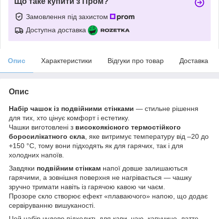
Що таке купити з Пром?
Замовлення під захистом
Доступна доставка
Опис
Характеристики
Відгуки про товар
Доставка
Опис
Набір чашок із подвійними стінками
— стильне рішення
для тих, хто цінує комфорт і естетику.
Чашки виготовлені з
високоякісного термостійкого
боросилікатного скла
, яке витримує температуру від –20 до
+150 °C, тому вони підходять як для гарячих, так і для
холодних напоїв.
Завдяки
подвійним стінкам
напої довше залишаються
гарячими, а зовнішня поверхня не нагрівається — чашку
зручно тримати навіть із гарячою кавою чи чаєм.
Прозоре скло створює ефект «плаваючого» напою, що додає
сервіруванню вишуканості.
Цей набір чудово підходить для кави, чаю, капучино, латте,