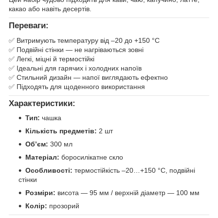
какао або навіть десертів.
Переваги:
✅ Витримують температуру від –20 до +150 °C
✅ Подвійні стінки — не нагріваються зовні
✅ Легкі, міцні й термостійкі
✅ Ідеальні для гарячих і холодних напоїв
✅ Стильний дизайн — напої виглядають ефектно
✅ Підходять для щоденного використання
Характеристики:
Тип:
чашка
Кількість предметів:
2 шт
Обʼєм:
300 мл
Матеріал:
боросилікатне скло
Особливості:
термостійкість –20…+150 °C, подвійні
стінки
Розміри:
висота — 95 мм / верхній діаметр — 100 мм
Колір:
прозорий