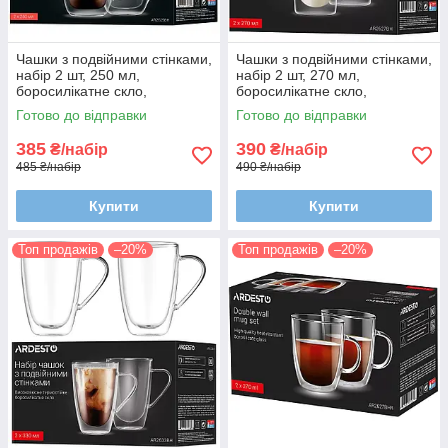
Чашки з подвійними стінками,
Чашки з подвійними стінками,
набір 2 шт, 250 мл,
набір 2 шт, 270 мл,
боросилікатне скло,
боросилікатне скло,
термостійкі, прозорі
термостійкі, прозорі
Готово до відправки
Готово до відправки
385
390
₴/набір
₴/набір
485 ₴/набір
490 ₴/набір
Купити
Купити
Топ продажів
–20%
Топ продажів
–20%