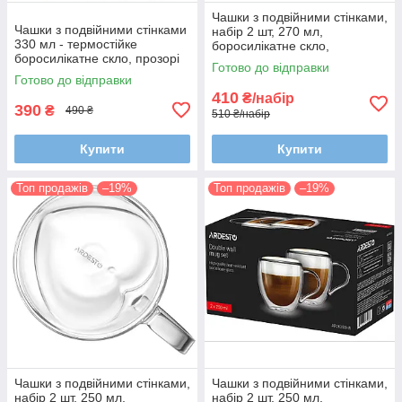
Чашки з подвійними стінками,
Чашки з подвійними стінками
набір 2 шт, 270 мл,
330 мл - термостійке
боросилікатне скло,
боросилікатне скло, прозорі
термостійкі, прозорі
Готово до відправки
чашки для кави, чаю та
Готово до відправки
десертів
410
₴/набір
390
₴
490 ₴
510 ₴/набір
Купити
Купити
Топ продажів
–19%
Топ продажів
–19%
Чашки з подвійними стінками,
Чашки з подвійними стінками,
набір 2 шт, 250 мл,
набір 2 шт, 250 мл,