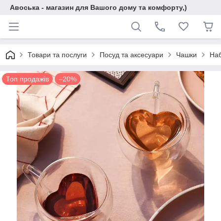
Авоська - магазин для Вашого дому та комфорту,)
Товари та послуги
Посуд та аксесуари
Чашки
Наб
Топ продажів
–20%