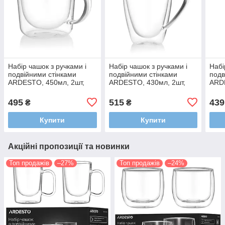
Набір чашок з ручками і
Набір чашок з ручками і
Набі
подвійними стінками
подвійними стінками
подв
ARDESTO, 450мл, 2шт,
ARDESTO, 430мл, 2шт,
ARDE
боросилікатне скло,
боросилікатне скло,
боро
прозорий AR2645BH
прозорий AR2643BH
про
495
515
439
₴
₴
Купити
Купити
Акційні пропозиції та новинки
Топ продажів
–27%
Топ продажів
–24%