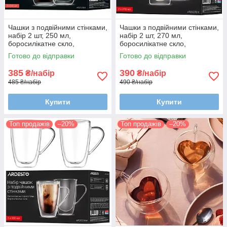
Чашки з подвійними стінками,
Чашки з подвійними стінками,
набір 2 шт, 250 мл,
набір 2 шт, 270 мл,
боросилікатне скло,
боросилікатне скло,
термостійкі, прозорі
термостійкі, прозорі
Готово до відправки
Готово до відправки
385
390
₴/набір
₴/набір
485 ₴/набір
490 ₴/набір
Купити
Купити
Топ продажів
–20%
Топ продажів
–20%