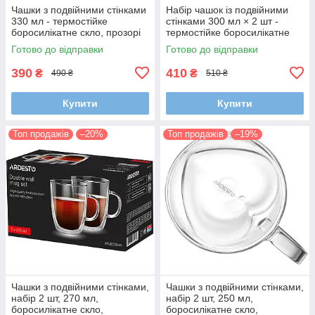
Чашки з подвійними стінками
Набір чашок із подвійними
330 мл - термостійке
стінками 300 мл × 2 шт -
боросилікатне скло, прозорі
термостійке боросилікатне
чашки для кави, чаю та
скло, прозорі чашки для кави,
Готово до відправки
Готово до відправки
десертів
чаю та десертів
390
410
₴
₴
490 ₴
510 ₴
Купити
Купити
Топ продажів
–20%
Топ продажів
–19%
Чашки з подвійними стінками,
Чашки з подвійними стінками,
набір 2 шт, 270 мл,
набір 2 шт, 250 мл,
боросилікатне скло,
боросилікатне скло,