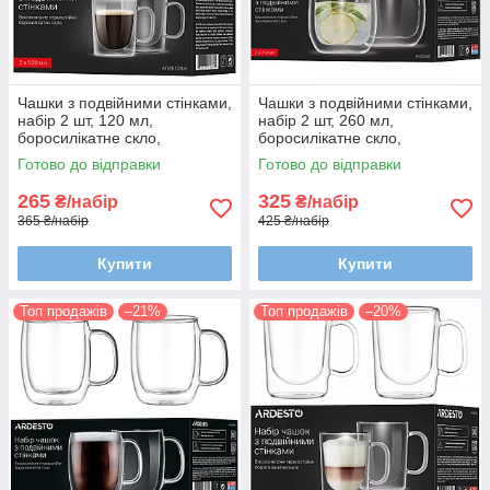
Чашки з подвійними стінками,
Чашки з подвійними стінками,
набір 2 шт, 120 мл,
набір 2 шт, 260 мл,
боросилікатне скло,
боросилікатне скло,
термостійкі, прозорі
термостійкі, прозорі
Готово до відправки
Готово до відправки
265
325
₴/набір
₴/набір
365 ₴/набір
425 ₴/набір
Купити
Купити
Топ продажів
–21%
Топ продажів
–20%