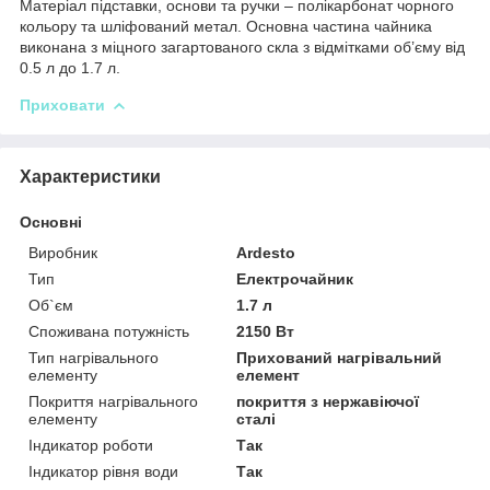
Матеріал підставки, основи та ручки – полікарбонат чорного
кольору та шліфований метал. Основна частина чайника
виконана з міцного загартованого скла з відмітками об’єму від
0.5 л до 1.7 л.
Приховати
Характеристики
Основні
Виробник
Ardesto
Тип
Електрочайник
Об`єм
1.7 л
Споживана потужність
2150 Вт
Тип нагрівального
Прихований нагрівальний
елементу
елемент
Покриття нагрівального
покриття з нержавіючої
елементу
сталі
Індикатор роботи
Так
Індикатор рівня води
Так