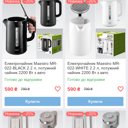
Новинка
–25%
Новинка
–25%
Електрочайник Maestro MR-
Електрочайник Maestro MR-
022-BLACK 2.2 л, потужний
022-WHITE 2.2 л, потужний
чайник 2200 Вт з авто
чайник 2200 Вт з авто
вимкненням і захистом від
вимкненням і захистом від
Готово до відправки
Готово до відправки
перегріву
перегріву
590
590
₴
₴
790 ₴
790 ₴
Купити
Купити
Новинка
–21%
Новинка
–21%