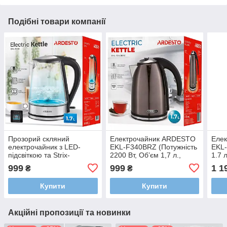
Подібні товари компанії
Прозорий скляний
Електрочайник ARDESTO
Елек
електрочайник з LED-
EKL-F340BRZ (Потужність
EKL
підсвіткою та Strix-
2200 Вт, Об’єм 1,7 л.,
1.7 л
контролером Ardesto EKL-
Strix-контролер)
біли
999
999
1 1
₴
₴
F110
Купити
Купити
Акційні пропозиції та новинки