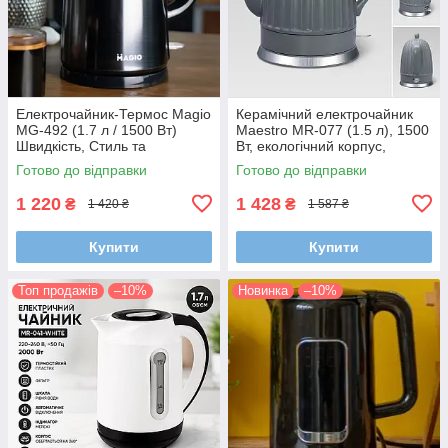
Електрочайник-Термос Magio
Керамічний електрочайник
MG-492 (1.7 л / 1500 Вт)
Maestro MR-077 (1.5 л), 1500
Швидкість, Стиль та
Вт, екологічний корпус,
Збереження Тепла!
прихований нагрівальний
Готово до відправки
Готово до відправки
елемент
1 220
1 428
₴
₴
1 420 ₴
1 587 ₴
Купити
Купити
Топ продажів
–10%
Новинка
–10%