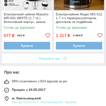
Електричний чайник Maestro
Електрочайник Magio MG-511
MR-041-WHITE (1.7 л) |
1.7 л з терморегулятором,
Білосніжний корпус, шкала
дисплеєм та подвійним
рівня води та прихований
корпусом (ефект термоса)
Готово до відправки
Готово до відправки
нагрівач (2000 Вт)
577
1 317
₴
₴
641 ₴
1 464 ₴
Купити
Купити
Показати ще
Про нас
98% позитивних з 824 відгуків за рік
Працює з 24.05.2017
м. Хмельницький
проїзд Геологів 9, Хмельницький, Україна