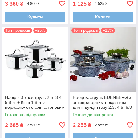
3 360
1 125
₴
₴
4 800 ₴
1 525 ₴
Купити
Купити
Топ продажів
–25%
Топ продажів
–12%
Набір з 3-х каструль 2.5, 3.4,
Набір каструль EDENBERG з
5.8 л. + Ківш 1.8 л. з
антипригарним покриттям
нержавіючої сталі та топовим
для індукції і газу 2.3, 4.5, 6.8
капсульним багатошаровим
л
Готово до відправки
Готово до відправки
дном
2 685
2 255
₴
₴
3 580 ₴
2 555 ₴