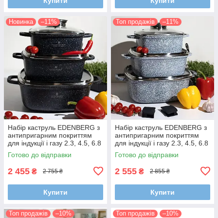
Купити
Купити
Новинка
–11%
Топ продажів
–11%
Набір каструль EDENBERG з
Набір каструль EDENBERG з
антипригарним покриттям
антипригарним покриттям
для індукції і газу 2.3, 4.5, 6.8
для індукції і газу 2.3, 4.5, 6.8
л
л
Готово до відправки
Готово до відправки
2 455
2 555
₴
₴
2 755 ₴
2 855 ₴
Купити
Купити
Топ продажів
–10%
Топ продажів
–10%