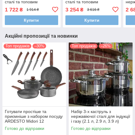
сталі та топовим
сталі та топовим
нерж
капсульним 5-ти слойним
капсульним 5-ти слойним
топо
1 722
3 254
2 6
₴
₴
1 914 ₴
3 616 ₴
дном
дном
баг
Купити
Купити
Акційні пропозиції та новинки
Топ продажів
–30%
Топ продажів
–26%
Готувати простіше та
Набір 3-х каструль з
приємніше з набором посуду
нержавіючої сталі для індукції
ARDESTO Midori 12
і газу (2.1 л, 2.9 л, 3.9 л)
предметів AR1912CGS
Готово до відправки
Готово до відправки