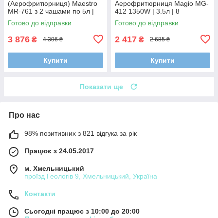
(Аерофритюрниця) Maestro
Аерофритюрниця Magio MG-
MR-761 з 2 чашами по 5л |
412 1350W | 3.5л | 8
Аерофритюрниця подвійна з
Автопрограм | Сенсорне
Готово до відправки
Готово до відправки
сенсорним керуванням
Управління
3 876
2 417
₴
₴
4 306 ₴
2 685 ₴
Купити
Купити
Показати ще
Про нас
98% позитивних з 821 відгука за рік
Працює з 24.05.2017
м. Хмельницький
проїзд Геологів 9, Хмельницький, Україна
Контакти
Сьогодні працює з 10:00 до 20:00