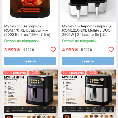
Мультипіч, Аєрогриль
Мультипіч-Аерофритюрниця
ROM770-XL Up&DownFry
ROM1210-2XL MultiFry DUO
(2000 Вт, 2-ва ТЕНи, 7.5 л)
2800W | 2 Чаші по 6л | 11
Автопрограм | LED Дисплей |
Готово до відправки
Готово до відправки
Синхронізація Приготування
3 599
4 999
₴
₴
4 599 ₴
5 999 ₴
Купити
Купити
Топ продажів
–10%
Топ продажів
–10%