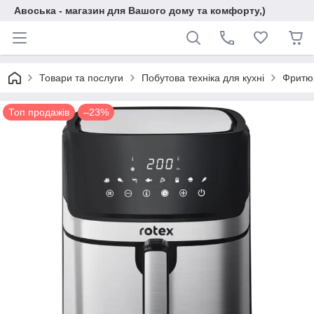
Авоська - магазин для Вашого дому та комфорту,)
Товари та послуги
Побутова техніка для кухні
Фритюр
Топ продажів
–23%