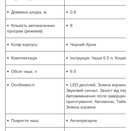
Довжина шнура, м
0,8
Кількість автоматичних
8
програм (режимів)
Колір корпусу
Чорний-Хром
Комплектація
Інструкція; Чаша 6.5 л; Кошик 5
Обсяг чаші, л
6.5
Особливості
LED дисплей; Знімна корзина; 3
Звуковий сигнал; Захист від перег
Автовимкнення після завершення
приготування; Автоменю; Таймер
Знімна корзина
Покриття чаші
Антипригарне