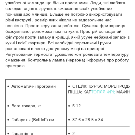
улюбленої команди ще більш приємними. Люди, які люблять
солодке, оцінять зручність смаження своїх улюблених
пончиків або млинців. Більше не потрібно використовувати
різні каструлі , розмір яких ніколи не задовольняє нас
повністю. Просте керування роботою. Сучасна фритюрниця,
безсумнівно, допоможе нам на кухні. Пристрій оснащений
фільтром проти запаху в кришці, який усуне небажані запахи з
кухні і всієї квартири. Всі необхідні перемикачі і ручки
розташовані в легко доступному місці на пристрої.
Регульований термостат дозволяє контролювати температуру
смаження. Контрольна лампа (червона) інформує про роботу
пристрою.
Автоматичні програми
СТЕЙК; КУРКА; МОРЕПРОДУКТ
ПІЦЦА; КАР
ТОПЛЯ ФРІ;
МАФІНИ;
Вага товара, кг
5.12
Габариты (ВхШхГ) см
37.6 x 28.5 x 34
Гарантія, р
2