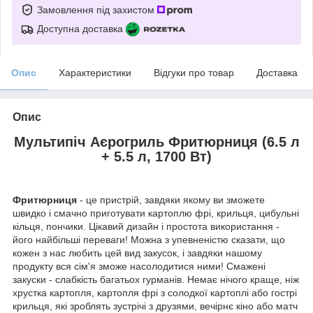
Замовлення під захистом
Доступна доставка
Опис
Характеристики
Відгуки про товар
Доставка
Опис
Мультипіч Аєрогриль Фритюрниця (6.5 л
+ 5.5 л, 1700 Вт)
Фритюрниця
- це пристрій, завдяки якому ви зможете
швидко і смачно приготувати картоплю фрі, крильця, цибульні
кільця, пончики. Цікавий дизайн і простота використання -
його найбільші переваги! Можна з упевненістю сказати, що
кожен з нас любить цей вид закусок, і завдяки нашому
продукту вся сім'я зможе насолодитися ними! Смажені
закуски - слабкість багатьох гурманів. Немає нічого краще, ніж
хрустка картопля, картопля фрі з солодкої картоплі або гострі
крильця, які зроблять зустрічі з друзями, вечірнє кіно або матч