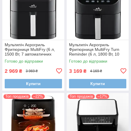
Мультипіч Аєрогриль
Мультипіч Аєрогриль
Фритюрниця MultiFry (6 л,
Фритюрниця MultiFry Turn
1500 Вт, 7 автоматичних
Reminder (6 л, 1800 Вт, 10
програм)
автоматичних програм)
Готово до відправки
Готово до відправки
2 969
3 169
₴
₴
3 969 ₴
4 169 ₴
Купити
Купити
Топ продажів
–22%
Топ продажів
–17%