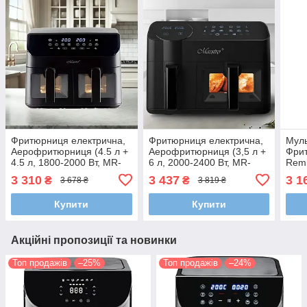
Фритюрниця електрична,
Фритюрниця електрична,
Муль
Аерофритюрниця (4.5 л +
Аерофритюрниця (3,5 л +
Фрит
4.5 л, 1800-2000 Вт, MR-
6 л, 2000-2400 Вт, MR-
Remi
758)
760)
авто
3 310
3 437
3 1
₴
₴
3 678 ₴
3 819 ₴
Купити
Купити
Акційні пропозиції та новинки
Топ продажів
–25%
Топ продажів
–24%