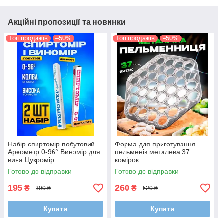
Акційні пропозиції та новинки
Топ продажів
–50%
Топ продажів
–50%
Набір спиртомір побутовий
Форма для приготування
Ареометр 0-96° Виномір для
пельменів металева 37
вина Цукромір
комірок
Готово до відправки
Готово до відправки
195
260
₴
₴
390 ₴
520 ₴
Купити
Купити