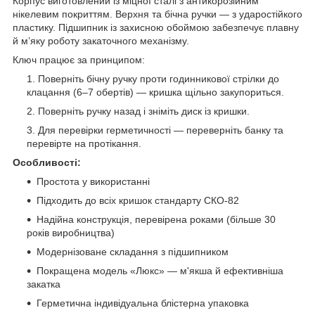
Корпус виготовлений із міцної сталі з антикорозійним
нікелевим покриттям. Верхня та бічна ручки — з ударостійкого
пластику. Підшипник із захисною обоймою забезпечує плавну
й м’яку роботу закаточного механізму.
Ключ працює за принципом:
Поверніть бічну ручку проти годинникової стрілки до
клацання (6–7 обертів) — кришка щільно закупориться.
Поверніть ручку назад і зніміть диск із кришки.
Для перевірки герметичності — переверніть банку та
перевірте на протікання.
Особливості:
Простота у використанні
Підходить до всіх кришок стандарту СКО-82
Надійна конструкція, перевірена роками (більше 30
років виробництва)
Модернізоване складання з підшипником
Покращена модель «Люкс» — м'якша й ефективніша
закатка
Герметична індивідуальна блістерна упаковка