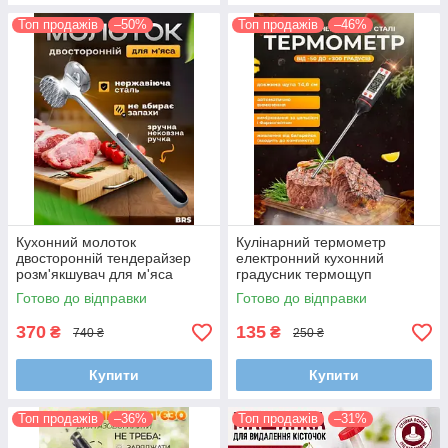
Топ продажів
–50%
Топ продажів
–46%
Кухонний молоток
Кулінарний термометр
двосторонній тендерайзер
електронний кухонний
розм'якшувач для м'яса
градусник термощуп
цинковий сплав
цифровий
Готово до відправки
Готово до відправки
370
135
₴
₴
740 ₴
250 ₴
Купити
Купити
Топ продажів
–36%
Топ продажів
–31%