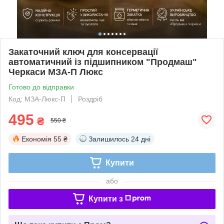
Закаточний ключ для консервації
автоматичний із підшипником "Продмаш"
Черкаси МЗА-П Люкс
Готово до відправки
Код: МЗА-Люкс-П
Роздріб
495
₴
550 ₴
Економія
55 ₴
Залишилось
24 дні
Купити
або
Купити з