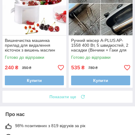
Вишнечистка машинка
Ручний міксер A-PLUS AP-
прилад для видалення
1558 400 Вт, 5 швидкостей, 2
кісточок з вишень маслин
насадки (Вінчики + Гаки для
оливок черешень
тіста), Нержавіюча сталь,
Готово до відправки
Готово до відправки
відокремлювач віддільник
Компактний
кісточки з вишні біла
240
535
₴
₴
350 ₴
780 ₴
Купити
Купити
Показати ще
Про нас
98% позитивних з 819 відгуків за рік