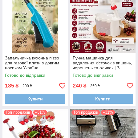
Запальничка кухонна п'єзо
Ручна машинка для
для газової плити з довгим
видалення кісточок з вишень,
носиком Україна
черешень та оливок | З
вакуумною присоскою та
Готово до відправки
Готово до відправки
сталевим механізмом
185
240
₴
₴
290 ₴
350 ₴
Купити
Купити
Топ продажів
–31%
Топ продажів
–31%